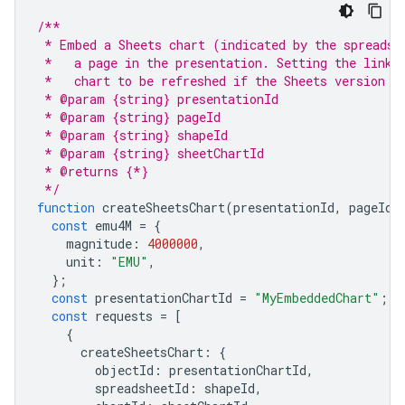
/**
 * Embed a Sheets chart (indicated by the spreadsh
 *   a page in the presentation. Setting the linki
 *   chart to be refreshed if the Sheets version i
 * @param {string} presentationId
 * @param {string} pageId
 * @param {string} shapeId
 * @param {string} sheetChartId
 * @returns {*}
 */
function
createSheetsChart
(
presentationId
,
pageId
,
const
emu4M
=
{
magnitude
:
4000000
,
unit
:
"EMU"
,
};
const
presentationChartId
=
"MyEmbeddedChart"
;
const
requests
=
[
{
createSheetsChart
:
{
objectId
:
presentationChartId
,
spreadsheetId
:
shapeId
,