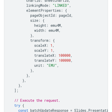
chartId
:
sheetChartId
,
linkingMode
:
"LINKED"
,
elementProperties
:
{
pageObjectId
:
pageId
,
size
:
{
height
:
emu4M
,
width
:
emu4M
,
},
transform
:
{
scaleX
:
1
,
scaleY
:
1
,
translateX
:
100000
,
translateY
:
100000
,
unit
:
"EMU"
,
},
},
},
},
];
// Execute the request.
try
{
const
batchUpdateResponse
=
Slides
.
Presentatio