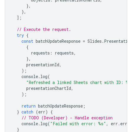
},
},
];
// Execute the request.
try
{
const
batchUpdateResponse
=
Slides
.
Presentatio
{
requests
:
requests
,
},
presentationId
,
);
console
.
log
(
"Refreshed a linked Sheets chart with ID: %s
presentationChartId
,
);
return
batchUpdateResponse
;
}
catch
(
err
)
{
// TODO (Developer) - Handle exception
console
.
log
(
"Failed with error: %s"
,
err
.
error
}