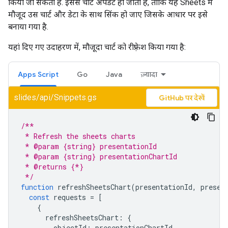
किया जा सकता है. इससे चार्ट अपडेट हो जाता है, ताकि यह Sheets में
मौजूद उस चार्ट और डेटा के साथ सिंक हो जाए जिसके आधार पर इसे
बनाया गया है.
यहां दिए गए उदाहरण में, मौजूदा चार्ट को रीफ़्रेश किया गया है:
Apps Script
Go
Java
ज़्यादा
slides/api/Snippets.gs
GitHub पर देखें
/**
 * Refresh the sheets charts
 * @param {string} presentationId
 * @param {string} presentationChartId
 * @returns {*}
 */
function
refreshSheetsChart
(
presentationId
,
presen
const
requests
=
[
{
refreshSheetsChart
:
{
objectId
:
presentationChartId
,