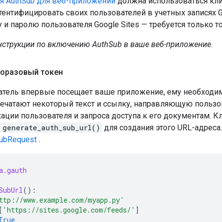
я AuthSub для веб-приложений
должна использоваться кл
ентифицировать своих пользователей в учетных записях Goo
у и паролю пользователя Google Sites — требуется только т
нструкции по включению AuthSub в ваше веб-приложение.
норазовый токен
атель впервые посещает ваше приложение, ему необходи
печатают некоторый текст и ссылку, направляющую пользо
ации пользователя и запроса доступа к его документам. Кл
т
generate_auth_sub_url()
для создания этого URL-адреса
ubRequest
.
a.gauth
SubUrl
():
ttp://www.example.com/myapp.py'
[
'https://sites.google.com/feeds/'
]
True