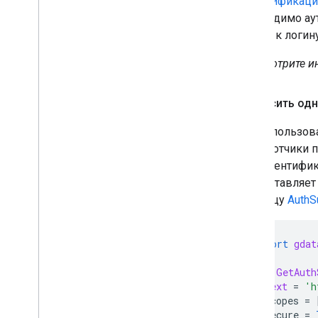
Аутентификаци
необходимо аут
доступ к логин
Просмотрите и
Запросить од
Когда пользов
разработчики 
для аутентифик
предоставляе
страницу
AuthS
import
gdat
def
GetAuth
next
=
'h
scopes
=
secure
=