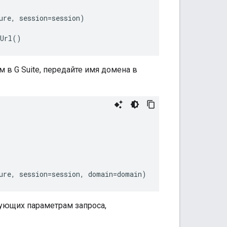
ure
,
session
=
session
)
Url
()
 в G Suite, передайте имя домена в
ure
,
session
=
session
,
domain
=
domain
)
ующих параметрам запроса,