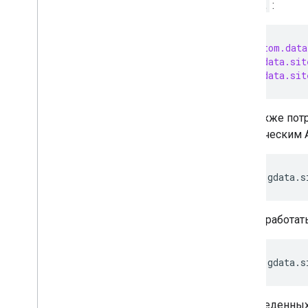
import
:
import
atom.data
import
gdata.sit
import
gdata.sit
Вам также пот
классическим A
client
=
gdata
.
s
Чтобы работат
client
=
gdata
.
s
В приведенны