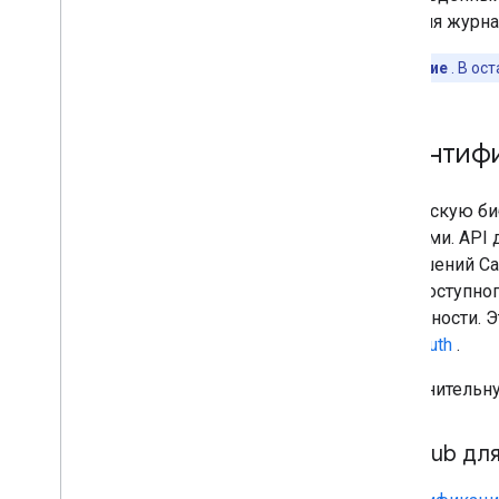
ведения журна
Примечание
. В ос
Аутентифи
Клиентскую би
каналами. API
разрешений Са
общедоступного
подлинности. 
или
OAuth
.
Дополнительную
Auth
Sub дл