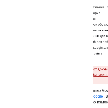
Содержание
Аудитория
Начиная
Запуск образ
Аутентификация
AuthSub для 
OAuth для ве
ClientLogin 
Лента сайта
Важно!
Этот докуме
ClientLogin),
официальн
на
OAuth 2.0
.
API данных Goo
сайте Google
. 
историю измен