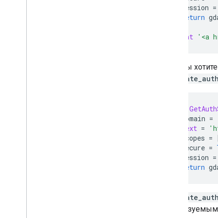
session
=
return
gd
print
'<a h
Если вы хотите
generate_aut
def
GetAuth
domain
=
next
=
'h
scopes
=
secure
=
session
=
return
gd
generate_aut
используемым