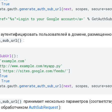
True
ata
.
gauth
.
generate_auth_sub_url
(
next
,
scopes
,
secure
=
sec
ref="
%s
">Login to your Google account</a>'
%
GetAuthSub
 аутентифицировать пользователей в домене, размещенном
h_sub_url()
:
SubUrl
():
'example.com'
ttp://www.example.com/myapp.py'
[
'https://sites.google.com/feeds/'
]
True
True
ata
.
gauth
.
generate_auth_sub_url
(
next
,
scopes
,
secure
=
sec
h_sub_url()
принимает несколько параметров (соответств
 обработчиком
AuthSubRequest
):