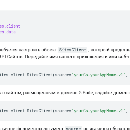
es.client
es.data
ребуется настроить объект
SitesClient
, который предста
PI Сайтов. Передайте имя вашего приложения и имя веб-пр
ites
.
client
.
SitesClient
(
source
=
'yourCo-yourAppName-v1'
,
ь с сайтом, размещенным в домене G Suite, задайте доме
ites
.
client
.
SitesClient
(
source
=
'yourCo-yourAppName-v1'
,
х выше фрагментах аргумент
source
не является обязате