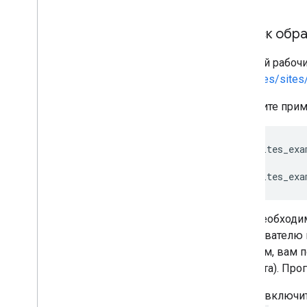
Запуск обр
Полный рабочи
/samples/sites
Запустите при
python
sites_exa
# or
python
sites_exa
Если необходи
пользователю 
образом, вам 
контента). Пр
Чтобы включит