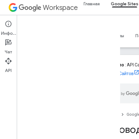
Главная
Google Sites
Workspace
Google Sites
Информация
Обзор
Руководства
Справочные материалы
П
Чат
Устарело
: API 
API
версии Сайтов
API классических сайтов
Обзор
Начать
Руководство по протоколу
Руководство по Java
Главная
Googl
Руководство по Python
Гаджеты Сайтов Google
Руково