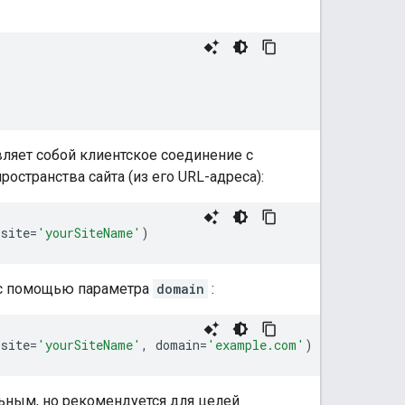
вляет собой клиентское соединение с
остранства сайта (из его URL-адреса):
site
=
'yourSiteName'
)
н с помощью параметра
domain
:
site
=
'yourSiteName'
,
domain
=
'example.com'
)
льным, но рекомендуется для целей