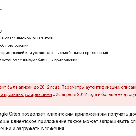
ца
 в классическом API Сайтов
веб-приложений
б-приложений или установленных/мобильных приложений
для установленных/мобильных приложений
нт был написан до 2012 года. Параметры аутентификации, описанн
о признаны устаревшими
с 20 апреля 2012 года и больше не дост
gle Sites позволяет клиентским приложениям получать дос
Ваше клиентское приложение также может запрашивать спи
ений и загружать вложения.