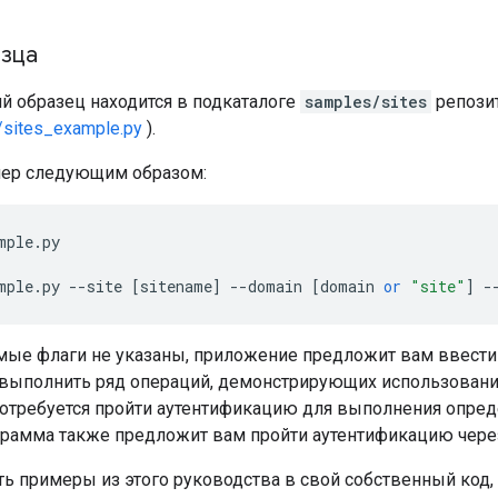
азца
й образец находится в подкаталоге
samples/sites
репозит
/sites_example.py
).
мер следующим образом:
mple
.
py
mple
.
py
--
site
[
sitename
]
--
domain
[
domain
or
"site"
]
-
мые флаги не указаны, приложение предложит вам ввести 
выполнить ряд операций, демонстрирующих использование
потребуется пройти аутентификацию для выполнения опре
ограмма также предложит вам пройти аутентификацию чер
ь примеры из этого руководства в свой собственный код