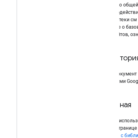
Помимо общей 
взаимодействи
библиотеки см
больше о базо
API Сайтов, оз
Аудитори
Этот документ
с Сайтами Goo
Начиная
Чтобы использо
вики-страниц
работы с библи