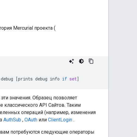
ория Mercurial проекта (
-
debug
[
prints
debug
info
if
set
]
эти значения. Образец позволяет
 классического API Сайтов. Таким
деленных операций (например, изменения
ез
AuthSub
,
OAuth
или
ClientLogin
.
, вам потребуются следующие операторы