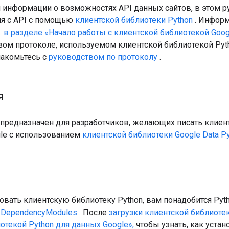
информации о возможностях API данных сайтов, в этом р
я с API с помощью
клиентской библиотеки Python
. Информ
. в разделе «Начало работы с клиентской библиотекой Goog
вом протоколе, используемом клиентской библиотекой Pyt
накомьтесь с
руководством по протоколу
.
я
 предназначен для разработчиков, желающих писать клие
gle с использованием
клиентской библиотеки Google Data P
вать клиентскую библиотеку Python, вам понадобится Pyth
е
DependencyModules
. После
загрузки клиентской библиоте
отекой Python для данных Google»,
чтобы узнать, как устан