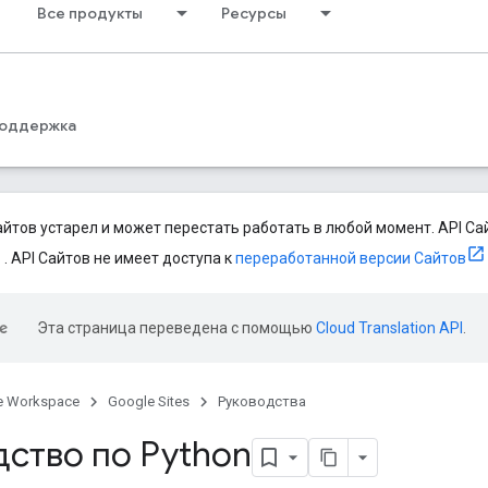
Все продукты
Ресурсы
оддержка
Сайтов устарел и может перестать работать в любой момент. API Са
. API Сайтов не имеет доступа к
переработанной версии Сайтов
Эта страница переведена с помощью
Cloud Translation API
.
e Workspace
Google Sites
Руководства
дство по Python