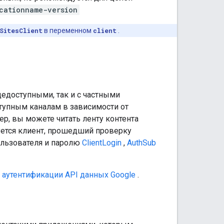
cationname-version
SitesClient
в переменном
client
.
едоступными, так и с частными
ступным каналам в зависимости от
р, вы можете читать ленту контента
буется клиент, прошедший проверку
ользователя и паролю
ClientLogin
,
AuthSub
 аутентификации API данных Google
.