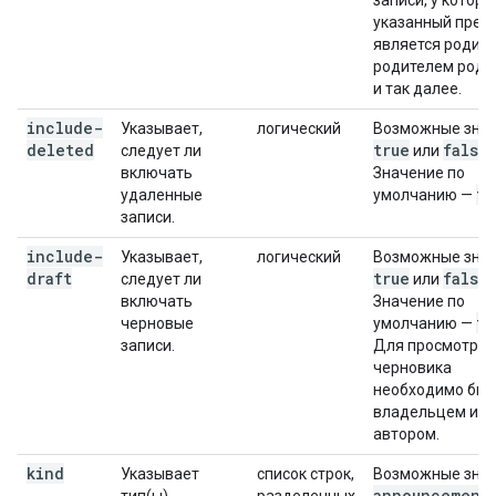
записи, у которы
указанный пред
является родите
родителем роди
и так далее.
include-
Указывает,
логический
Возможные знач
deleted
true
false
следует ли
или
.
включать
Значение по
fa
удаленные
умолчанию —
записи.
include-
Указывает,
логический
Возможные знач
draft
true
false
следует ли
или
.
включать
Значение по
fa
черновые
умолчанию —
записи.
Для просмотра
черновика
необходимо быт
владельцем или
автором.
kind
Указывает
список строк,
Возможные знач
announcement