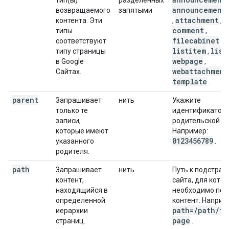
тип(ы)
разделенных
,
announcement
возвращаемого
запятыми
attachment
контента. Эти
,
,
comment
типы
,
filecabinet
соответствуют
,
listitem
list
типу страницы
,
webpage
в Google
,
webattachment
Сайтах.
template
.
parent
Запрашивает
нить
Укажите
только те
идентификатор
записи,
родительской за
которые имеют
Например:
0123456789
указанного
.
родителя.
path
Запрашивает
нить
Путь к подстран
контент,
сайта, для кото
находящийся в
необходимо пол
определенной
контент. Наприм
path=
/
path
/
to
иерархии
page
страниц.
.