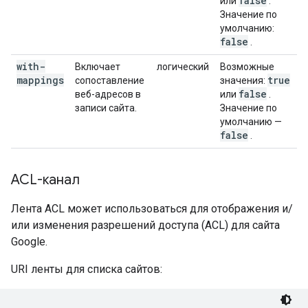
false
или
.
Значение по
умолчанию:
false
.
with-
Включает
логический
Возможные
mappings
true
сопоставление
значения:
false
веб-адресов в
или
.
записи сайта.
Значение по
умолчанию —
false
.
ACL-канал
Лента ACL может использоваться для отображения и/
или изменения разрешений доступа (ACL) для сайта
Google.
URI ленты для списка сайтов: