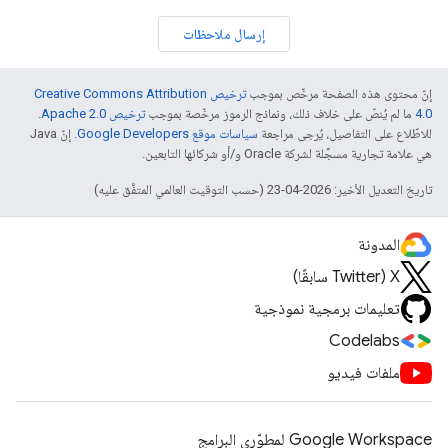
إرسال ملاحظات
إنّ محتوى هذه الصفحة مرخّص بموجب
ترخيص Creative Commons Attribution
4.0‏
ما لم يُنصّ على خلاف ذلك، ونماذج الرموز مرخّصة بموجب
ترخيص Apache 2.0‏
.
للاطّلاع على التفاصيل، يُرجى مراجعة
سياسات موقع Google Developers‏
. إنّ Java
هي علامة تجارية مسجَّلة لشركة Oracle و/أو شركائها التابعين.
تاريخ التعديل الأخير: 2026-04-23 (حسب التوقيت العالمي المتفَّق عليه)
المدونة
‫X ‏(Twitter سابقًا)
تعليمات برمجية نموذجية
Codelabs
ملفات فيديو
Google Workspace لمطوّري البرامج