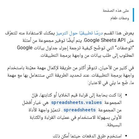
على هذه الصفحة
وصفات طعام
يعرض هذا القسم
درسًا تطبيقيًا حول الترميز
يمكنك الاستفادة منه للتعرّف
على Google Sheets API. يتم أيضًا توفير مجموعة من أمثلة
"الوصفات" التي توضّح كيفية ترجمة إجراء جداول بيانات Google
المطلوب إلى طلب بيانات من واجهة برمجة التطبيقات.
في كثير من الأحيان، تتوفّر أكثر من طريقة لإكمال مهمة معيّنة باستخدام
واجهة برمجة التطبيقات. عند تحديد الطريقة التي ستتعامل بها مع مهمة
ما، ضَع ما يلي في الاعتبار:
إذا كنت بحاجة إلى قراءة قيم الخلايا أو كتابتها، فإنّ
المجموعة
spreadsheets.values
هي خيار أفضل
من المجموعة
spreadsheets
. تتميّز واجهة الأداة
الأولى بسهولة الاستخدام في عمليات القراءة والكتابة
البسيطة.
استخدِم طرق الدفعات حيثما أمكن ذلك