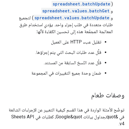
spreadsheet.batchUpdate
(
و
spreadsheet.values.batchGet
و
spreadsheet.values.batchUpdate
) لتجميع
طلبات متعددة في طلب إجراء واحد. يؤدي استخدام طرق
المعالجة المجمّعة هذه إلى تحسين الكفاءة لأنّها:
تقليل عبء HTTP على العميل
قلِّل عدد طلبات البحث التي يتم إجراؤها.
قلِّل عدد النُسخ السابقة من المستند.
ضمان وحدة جميع التغييرات في المجموعة
وصفات طعام
توضّح الأمثلة الواردة في هذا القسم كيفية التعبير عن الإجراءات الشائعة
في &quot;جداول بيانات Google&quot; كطلبات في Sheets API
v4.