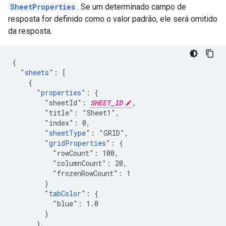
SheetProperties
. Se um determinado campo de
resposta for definido como o valor padrão, ele será omitido
da resposta.
{

  "
sheets
": [

    {

      "
properties
": {

        "sheetId": 
SHEET_ID
,

        "title": "Sheet1",

        "index": 0,

        "
sheetType
": "GRID",

        "
gridProperties
": {

          "rowCount": 100,

          "columnCount": 20,

          "frozenRowCount": 1

        }

        "
tabColor
": {

          "blue": 1.0

        }

      },
