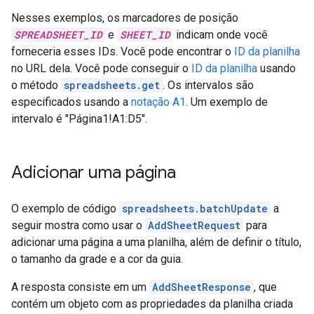
Nesses exemplos, os marcadores de posição
SPREADSHEET_ID
e
SHEET_ID
indicam onde você
forneceria esses IDs. Você pode encontrar o
ID da planilha
no URL dela. Você pode conseguir o
ID da planilha
usando
o método
spreadsheets.get
. Os intervalos são
especificados usando a
notação A1
. Um exemplo de
intervalo é "Página1!A1:D5".
Adicionar uma página
O exemplo de código
spreadsheets.batchUpdate
a
seguir mostra como usar o
AddSheetRequest
para
adicionar uma página a uma planilha, além de definir o título,
o tamanho da grade e a cor da guia.
A resposta consiste em um
AddSheetResponse
, que
contém um objeto com as propriedades da planilha criada