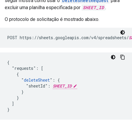
seguir mostra como usar o
DeleteSheetRequest
para
excluir uma planilha especificada por
SHEET_ID
.
O protocolo de solicitação é mostrado abaixo.
POST https://sheets.googleapis.com/v4/spreadsheets/
S
{

  "requests": [

    {

      "
deleteSheet
": {

        "sheetId": 
SHEET_ID
      }

    }

  ]

}