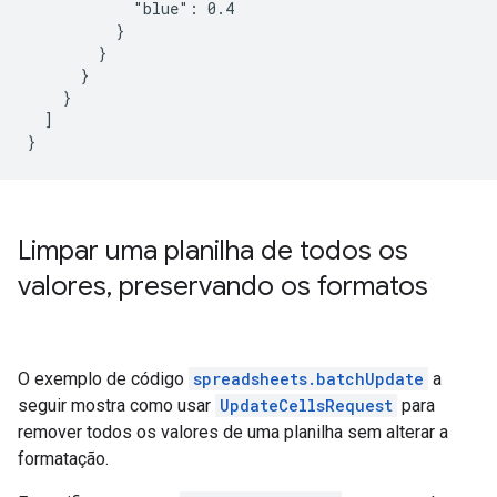
            "blue": 0.4

          }

        }

      }

    }

  ]

}
Limpar uma planilha de todos os
valores
,
preservando os formatos
O exemplo de código
spreadsheets.batchUpdate
a
seguir mostra como usar
UpdateCellsRequest
para
remover todos os valores de uma planilha sem alterar a
formatação.