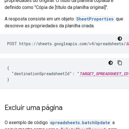
propriedades do original. O título da planilha copiada é
definido como "Cópia de [título da planilha original]".
A resposta consiste em um objeto
SheetProperties
que
descreve as propriedades da planilha criada.
POST https://sheets.googleapis.com/v4/spreadsheets/
S
{

  "destinationSpreadsheetId": "
TARGET_SPREADSHEET_ID
}
Excluir uma página
O exemplo de código
spreadsheets.batchUpdate
a