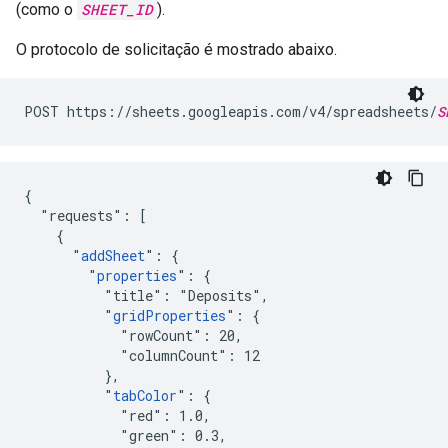
(como o
SHEET_ID
).
O protocolo de solicitação é mostrado abaixo.
POST https://sheets.googleapis.com/v4/spreadsheets/
S
{

  "requests": [

    {

      "
addSheet
": {

        "
properties
": {

          "title": "Deposits",

          "
gridProperties
": {

            "rowCount": 20,

            "columnCount": 12

          },

          "
tabColor
": {

            "red": 1.0,

            "green": 0.3,
