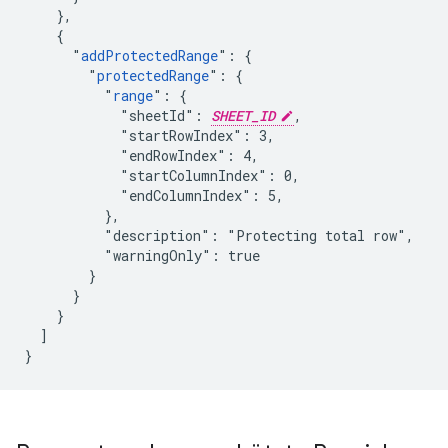
    },

    {

      "
addProtectedRange
": {

        "
protectedRange
": {

          "
range
": {

            "sheetId": 
SHEET_ID
,

            "startRowIndex": 3,

            "endRowIndex": 4,

            "startColumnIndex": 0,

            "endColumnIndex": 5,

          },

          "description": "Protecting total row",

          "warningOnly": true

        }

      }

    }

  ]

}