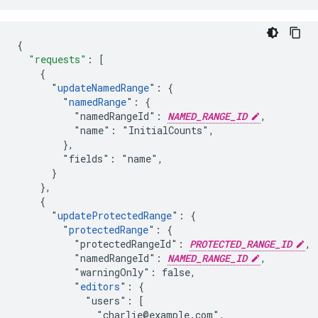
{
"requests"
:
[
    {
      "
updateNamedRange
": {
        "
namedRange
": {
          "namedRangeId": 
NAMED_RANGE_ID
,
          "name": "InitialCounts",
        },
        "fields": "name",
      }
    },
    {
      "
updateProtectedRange
": {
        "
protectedRange
": {
          "protectedRangeId": 
PROTECTED_RANGE_ID
,
          "namedRangeId": 
NAMED_RANGE_ID
,
          "warningOnly": false,
          "
editors
": {
            "users": [
              "charlie@example.com",