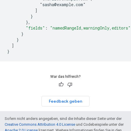
              "sasha@example.com"
]
}
}
,
"fields"
:
"namedRangeId,warningOnly,editors"
}
}
]
}
War das hilfreich?
Feedback geben
Sofern nicht anders angegeben, sind die Inhalte dieser Seite unter der
Creative Commons Attribution 4.0 License
und Codebeispiele unter der
Apache 2.0 License
lizenziert. Weitere Informationen finden Sie in den