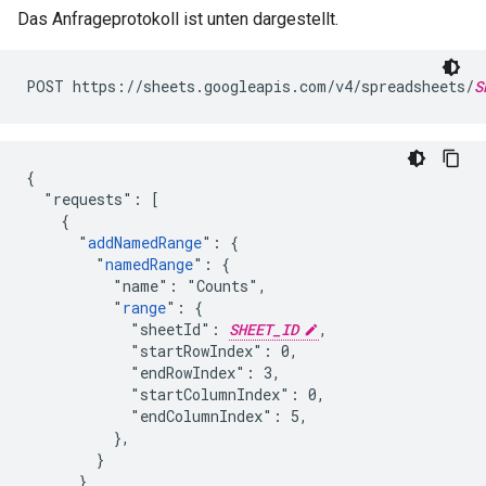
Das Anfrageprotokoll ist unten dargestellt.
POST https://sheets.googleapis.com/v4/spreadsheets/
S
{

  "requests": [

    {

      "
addNamedRange
": {

        "
namedRange
": {

          "name": "Counts",

          "
range
": {

            "sheetId": 
SHEET_ID
,

            "startRowIndex": 0,

            "endRowIndex": 3,

            "startColumnIndex": 0,

            "endColumnIndex": 5,

          },

        }

      }
