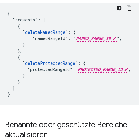
{

  "requests": [

    {

      "
deleteNamedRange
": {

          "namedRangeId": "
NAMED_RANGE_ID
",

      }

    },

    {

      "
deleteProtectedRange
": {

        "protectedRangeId": 
PROTECTED_RANGE_ID
,

      }

    }

  ]

}
Benannte oder geschützte Bereiche
aktualisieren