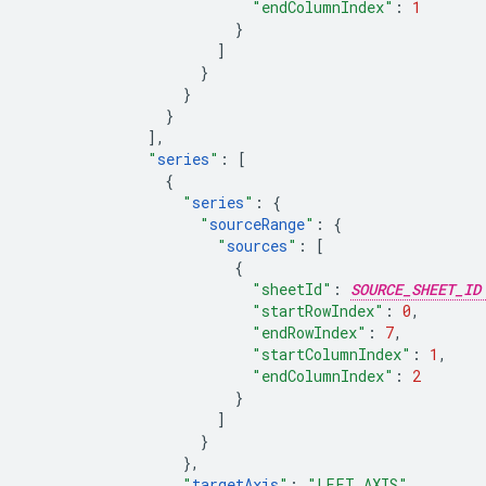
"endColumnIndex"
:
1
}
]
}
}
}
],
"
series
"
:
[
{
"
series
"
:
{
"
sourceRange
"
:
{
"
sources
"
:
[
{
"sheetId"
:
SOURCE_SHEET_ID
"startRowIndex"
:
0
,
"endRowIndex"
:
7
,
"startColumnIndex"
:
1
,
"endColumnIndex"
:
2
}
]
}
},
"
targetAxis
"
:
"LEFT_AXIS"