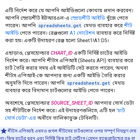
এটি নির্দেশ করে যে আপনি আইডিগুলো কোথায় প্রদান করবেন।
আপনি স্প্রেডশীট ইউআরএল-এ
স্প্রেডশীট আইডি
খুঁজে পেতে
পারেন। আপনি
spreadsheets.get
মেথড ব্যবহার করে
শীট
আইডি
পেতে পারেন। রেঞ্জগুলো
A1 নোটেশন
ব্যবহার করে নির্দিষ্ট
করা হয়। একটি উদাহরণ রেঞ্জ হলো Sheet1!A1:D5।
এছাড়াও, প্লেসহোল্ডার
CHART_ID
একটি নির্দিষ্ট চার্টের আইডি
নির্দেশ করে। আপনি শীটস এপিআই (Sheets API) ব্যবহার করে
চার্ট তৈরি করার সময় এই আইডিটি সেট করতে পারেন, অথবা
শীটস এপিআই-কে আপনার জন্য একটি আইডি তৈরি করার
অনুমতি দিতে পারেন। আপনি
spreadsheets.get
মেথড
ব্যবহার করে বিদ্যমান চার্টগুলোর আইডি পেতে পারেন।
অবশেষে, প্লেসহোল্ডার
SOURCE_SHEET_ID
আপনার সোর্স ডেটা
সহ শীটটিকে নির্দেশ করে। এই উদাহরণগুলিতে, এটি হল
'চার্ট
সোর্স ডেটা'-এর
অধীনে তালিকাভুক্ত টেবিলটি।
শীটস এপিআই এখনও গুগল শীটসের চার্টগুলোর ওপর সম্পূর্ণ নিয়ন্ত্রণ দেয়
না। কিছু চার্টের ধরন এবং নির্দিষ্ট কিছু চার্ট সেটিংস (যেমন ব্যাকগ্রাউন্ডের রঙ বা