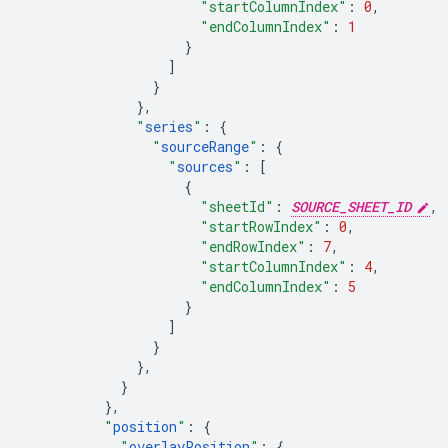
"startColumnIndex"
:
0
,
"endColumnIndex"
:
1
}
]
}
},
"
series
"
:
{
"
sourceRange
"
:
{
"
sources
"
:
[
{
"sheetId"
:
SOURCE_SHEET_ID
,
"startRowIndex"
:
0
,
"endRowIndex"
:
7
,
"startColumnIndex"
:
4
,
"endColumnIndex"
:
5
}
]
}
},
}
},
"
position
"
:
{
"
overlayPosition
"
:
{