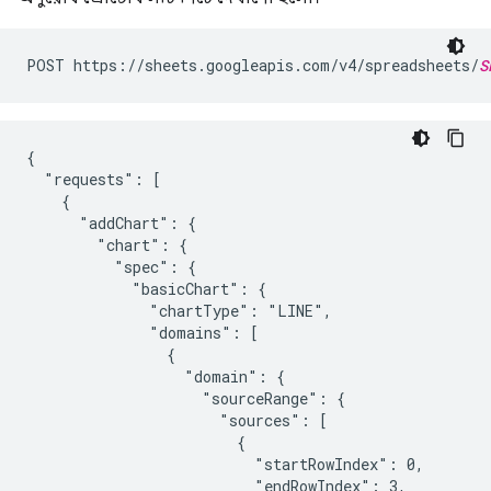
POST https://sheets.googleapis.com/v4/spreadsheets/
S
{

  "requests": [

    {

      "addChart": {

        "chart": {

          "spec": {

            "basicChart": {

              "chartType": "LINE",

              "domains": [

                {

                  "domain": {

                    "sourceRange": {

                      "sources": [

                        {

                          "startRowIndex": 0,

                          "endRowIndex": 3,
