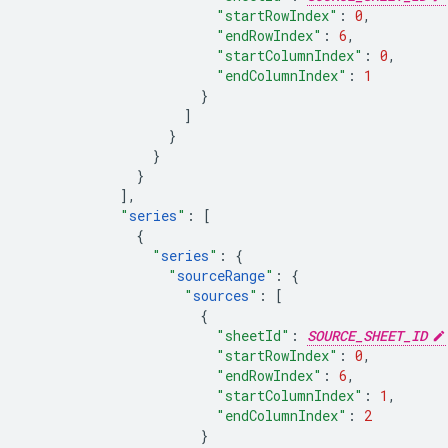
"startRowIndex"
:
0
,
"endRowIndex"
:
6
,
"startColumnIndex"
:
0
,
"endColumnIndex"
:
1
}
]
}
}
}
],
"
series
"
:
[
{
"
series
"
:
{
"
sourceRange
"
:
{
"
sources
"
:
[
{
"sheetId"
:
SOURCE_SHEET_ID
"startRowIndex"
:
0
,
"endRowIndex"
:
6
,
"startColumnIndex"
:
1
,
"endColumnIndex"
:
2
}