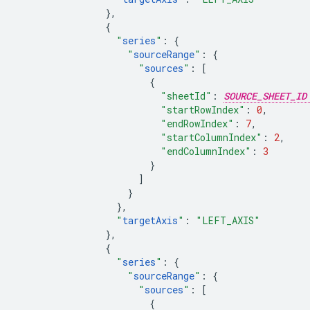
},
{
"
series
"
:
{
"
sourceRange
"
:
{
"
sources
"
:
[
{
"sheetId"
:
SOURCE_SHEET_ID
"startRowIndex"
:
0
,
"endRowIndex"
:
7
,
"startColumnIndex"
:
2
,
"endColumnIndex"
:
3
}
]
}
},
"
targetAxis
"
:
"LEFT_AXIS"
},
{
"
series
"
:
{
"
sourceRange
"
:
{
"
sources
"
:
[
{