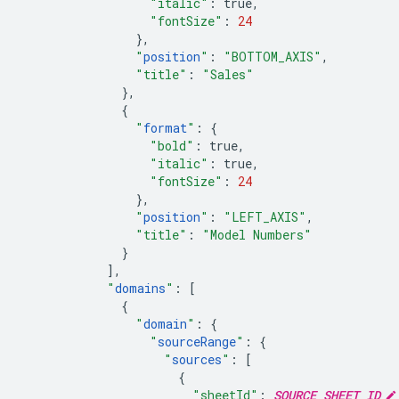
"italic"
:
true
,
"fontSize"
:
24
},
"
position
"
:
"BOTTOM_AXIS"
,
"title"
:
"Sales"
},
{
"
format
"
:
{
"bold"
:
true
,
"italic"
:
true
,
"fontSize"
:
24
},
"
position
"
:
"LEFT_AXIS"
,
"title"
:
"Model Numbers"
}
],
"
domains
"
:
[
{
"
domain
"
:
{
"
sourceRange
"
:
{
"
sources
"
:
[
{
"sheetId"
:
SOURCE_SHEET_ID