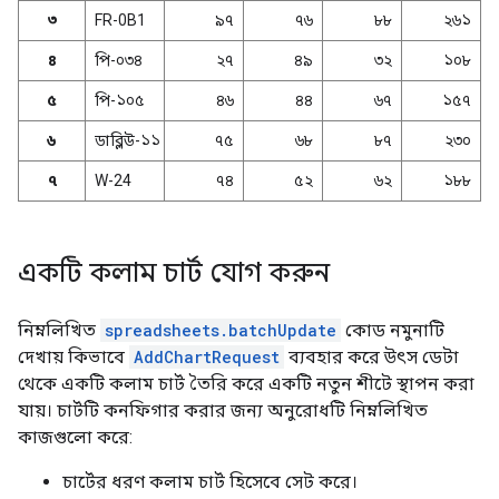
৩
FR-0B1
৯৭
৭৬
৮৮
২৬১
৪
পি-০৩৪
২৭
৪৯
৩২
১০৮
৫
পি-১০৫
৪৬
৪৪
৬৭
১৫৭
৬
ডাব্লিউ-১১
৭৫
৬৮
৮৭
২৩০
৭
W-24
৭৪
৫২
৬২
১৮৮
একটি কলাম চার্ট যোগ করুন
নিম্নলিখিত
spreadsheets.batchUpdate
কোড নমুনাটি
দেখায় কিভাবে
AddChartRequest
ব্যবহার করে উৎস ডেটা
থেকে একটি কলাম চার্ট তৈরি করে একটি নতুন শীটে স্থাপন করা
যায়। চার্টটি কনফিগার করার জন্য অনুরোধটি নিম্নলিখিত
কাজগুলো করে:
চার্টের ধরণ কলাম চার্ট হিসেবে সেট করে।