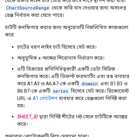
থেকে একটি লাইন চার্ট তৈরি করে উৎস শীটে স্থাপন করা যায়।
ChartSourceRange
থেকে সারি বাদ দেওয়ার জন্য অসংলগ্ন
রেঞ্জ নির্বাচন করা যেতে পারে।
চার্টটি কনফিগার করার জন্য অনুরোধটি নিম্নলিখিত কাজগুলো
করে:
চার্টের ধরণ লাইন চার্ট হিসেবে সেট করে।
অনুভূমিক x-অক্ষের শিরোনাম নির্ধারণ করে।
এটি বিক্রয়ের প্রতিনিধিত্বকারী একটি ডেটা সিরিজ
কনফিগার করে। এটি ডিফল্ট ফরম্যাটিং এবং রঙ ব্যবহার
করে A1:A3 ও A6:A7-কে একটি
domain
এবং B1:B3 ও
B6:B7-কে একটি
series
হিসেবে সেট করে। রিকোয়েস্ট
URL-এ
A1 নোটেশন
ব্যবহার করে রেঞ্জগুলো নির্দিষ্ট করা
হয়।
SHEET_ID
দ্বারা নির্দিষ্ট শীটের H8 সেলে চার্টটিকে অ্যাঙ্কর
করে।
অনুরোধ প্রোটোকলটি নিচে দেখানো হলো।