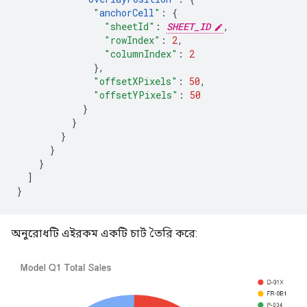
"
anchorCell
"
:
{
"sheetId"
:
SHEET_ID
,
"rowIndex"
:
2
,
"columnIndex"
:
2
},
"offsetXPixels"
:
50
,
"offsetYPixels"
:
50
}
}
}
}
}
]
}
অনুরোধটি এইরকম একটি চার্ট তৈরি করে: