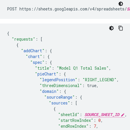
POST https://sheets.googleapis.com/v4/spreadsheets/
S
{
"requests"
:
[
{
"
addChart
"
:
{
"
chart
"
:
{
"
spec
"
:
{
"title"
:
"Model Q1 Total Sales"
,
"
pieChart
"
:
{
"
legendPosition
"
:
"RIGHT_LEGEND"
,
"threeDimensional"
:
true
,
"
domain
"
:
{
"
sourceRange
"
:
{
"
sources
"
:
[
{
"sheetId"
:
SOURCE_SHEET_ID
,
"startRowIndex"
:
0
,
"endRowIndex"
:
7
,