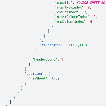
"sheetId"
:
SOURCE_SHEET_ID
"startRowIndex"
:
0
,
"endRowIndex"
:
7
,
"startColumnIndex"
:
3
,
"endColumnIndex"
:
4
}
]
}
},
"
targetAxis
"
:
"LEFT_AXIS"
}
],
"headerCount"
:
1
}
},
"
position
"
:
{
"newSheet"
:
true
}
}
}
}
]