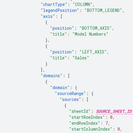
"
chartType
"
:
"COLUMN"
,
"
legendPosition
"
:
"BOTTOM_LEGEND"
,
"
axis
"
:
[
{
"
position
"
:
"BOTTOM_AXIS"
,
"title"
:
"Model Numbers"
},
{
"
position
"
:
"LEFT_AXIS"
,
"title"
:
"Sales"
}
],
"
domains
"
:
[
{
"
domain
"
:
{
"
sourceRange
"
:
{
"
sources
"
:
[
{
"sheetId"
:
SOURCE_SHEET_ID
"startRowIndex"
:
0
,
"endRowIndex"
:
7
,
"startColumnIndex"
:
0
,