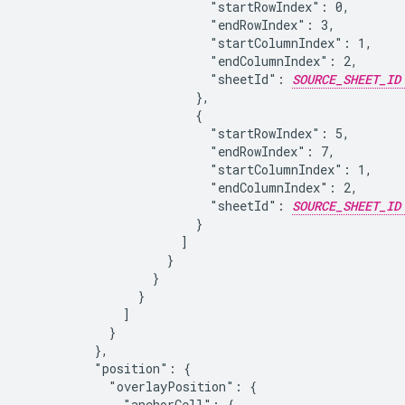
                          "startRowIndex": 0,

                          "endRowIndex": 3,

                          "startColumnIndex": 1,

                          "endColumnIndex": 2,

                          "sheetId": 
SOURCE_SHEET_ID
                        },

                        {

                          "startRowIndex": 5,

                          "endRowIndex": 7,

                          "startColumnIndex": 1,

                          "endColumnIndex": 2,

                          "sheetId": 
SOURCE_SHEET_ID
                        }

                      ]

                    }

                  }

                }

              ]

            }

          },

          "position": {

            "overlayPosition": {

              "anchorCell": {
