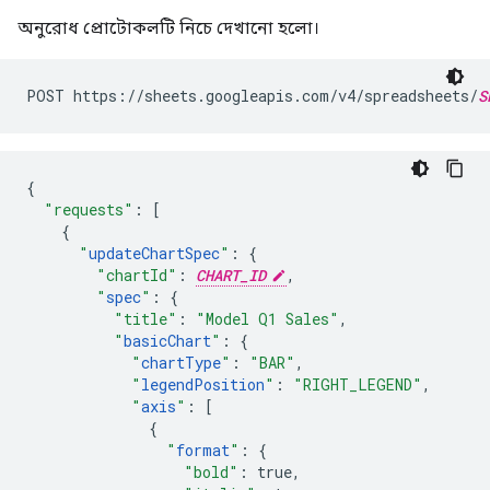
অনুরোধ প্রোটোকলটি নিচে দেখানো হলো।
POST https://sheets.googleapis.com/v4/spreadsheets/
S
{
"requests"
:
[
{
"
updateChartSpec
"
:
{
"chartId"
:
CHART_ID
,
"
spec
"
:
{
"title"
:
"Model Q1 Sales"
,
"
basicChart
"
:
{
"
chartType
"
:
"BAR"
,
"
legendPosition
"
:
"RIGHT_LEGEND"
,
"
axis
"
:
[
{
"
format
"
:
{
"bold"
:
true
,