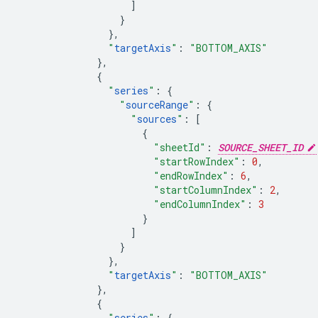
]
}
},
"
targetAxis
"
:
"BOTTOM_AXIS"
},
{
"
series
"
:
{
"
sourceRange
"
:
{
"
sources
"
:
[
{
"sheetId"
:
SOURCE_SHEET_ID
"startRowIndex"
:
0
,
"endRowIndex"
:
6
,
"startColumnIndex"
:
2
,
"endColumnIndex"
:
3
}
]
}
},
"
targetAxis
"
:
"BOTTOM_AXIS"
},
{
"
series
"
:
{