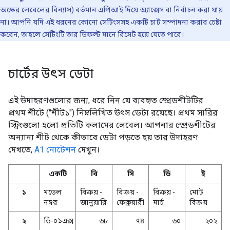
অক্ষের লেবেলের বিন্যাস) বর্তমান এপিআই দিয়ে অ্যাক্সেস বা নির্বাচন করা যায়
না। আপনি যদি এই ধরনের কোনো সেটিংসসহ একটি চার্ট সম্পাদনা করার চেষ্টা
করেন, তাহলে সেটিংটি তার ডিফল্ট মানে রিসেট হয়ে যেতে পারে।
চার্টের উৎস ডেটা
এই উদাহরণগুলোর জন্য, ধরে নিন যে ব্যবহৃত স্প্রেডশীটটির
প্রথম শীটে ("শীট১") নিম্নলিখিত উৎস ডেটা রয়েছে। প্রথম সারির
স্ট্রিংগুলো হলো প্রতিটি কলামের লেবেল। আপনার স্প্রেডশীটের
অন্যান্য শীট থেকে কীভাবে ডেটা পড়তে হয় তার উদাহরণ
দেখতে,
A1 নোটেশন
দেখুন।
একটি
বি
সি
ডি
ই
১
মডেল
বিক্রয় -
বিক্রয় -
বিক্রয় -
মোট
নম্বর
জানুয়ারি
ফেব্রুয়ারী
মার্চ
বিক্রয়
২
ডি-০১এক্স
৬৮
৭৪
৬০
২০২