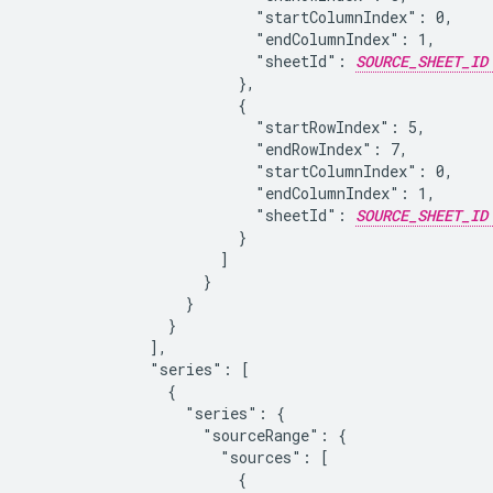
                          "startColumnIndex": 0,

                          "endColumnIndex": 1,

                          "sheetId": 
SOURCE_SHEET_ID
                        },

                        {

                          "startRowIndex": 5,

                          "endRowIndex": 7,

                          "startColumnIndex": 0,

                          "endColumnIndex": 1,

                          "sheetId": 
SOURCE_SHEET_ID
                        }

                      ]

                    }

                  }

                }

              ],

              "series": [

                {

                  "series": {

                    "sourceRange": {

                      "sources": [

                        {
