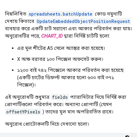
নিম্নলিখিত
spreadsheets.batchUpdate
কোড নমুনাটি
দেখায় কিভাবে
UpdateEmbeddedObjectPositionRequest
ব্যবহার করে একটি চার্ট সরানো এবং আকার পরিবর্তন করা যায়।
অনুরোধটির পরে,
CHART_ID
দ্বারা নির্দিষ্ট চার্টটি হলো:
এর মূল শীটের A5 সেলে অ্যাঙ্কর করা হয়েছে।
X অক্ষ বরাবর ১০০ পিক্সেল অফসেট করুন।
১২০০ বাই ৭৪২ পিক্সেলে আকার পরিবর্তন করা হয়েছে
(একটি চার্টের ডিফল্ট আকার হলো ৬০০ বাই ৩৭১
পিক্সেল)।
এই অনুরোধটি শুধুমাত্র
fields
প্যারামিটার দিয়ে নির্দিষ্ট করা
প্রোপার্টিগুলো পরিবর্তন করে। অন্যান্য প্রোপার্টি (যেমন
offsetYPixels
) তাদের মূল মান অপরিবর্তিত রাখে।
অনুরোধ প্রোটোকলটি নিচে দেখানো হলো।