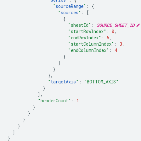
"
sourceRange
"
:
{
"
sources
"
:
[
{
"sheetId"
:
SOURCE_SHEET_ID
"startRowIndex"
:
0
,
"endRowIndex"
:
6
,
"startColumnIndex"
:
3
,
"endColumnIndex"
:
4
}
]
}
},
"
targetAxis
"
:
"BOTTOM_AXIS"
}
],
"headerCount"
:
1
}
}
}
}
]
}