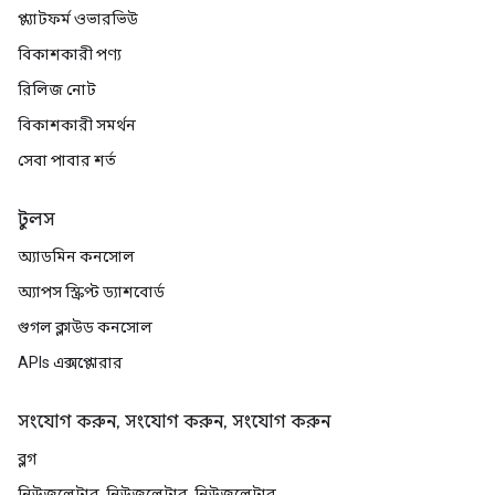
প্ল্যাটফর্ম ওভারভিউ
বিকাশকারী পণ্য
রিলিজ নোট
বিকাশকারী সমর্থন
সেবা পাবার শর্ত
টুলস
অ্যাডমিন কনসোল
অ্যাপস স্ক্রিপ্ট ড্যাশবোর্ড
গুগল ক্লাউড কনসোল
APIs এক্সপ্লোরার
সংযোগ করুন, সংযোগ করুন, সংযোগ করুন
ব্লগ
নিউজলেটার, নিউজলেটার, নিউজলেটার