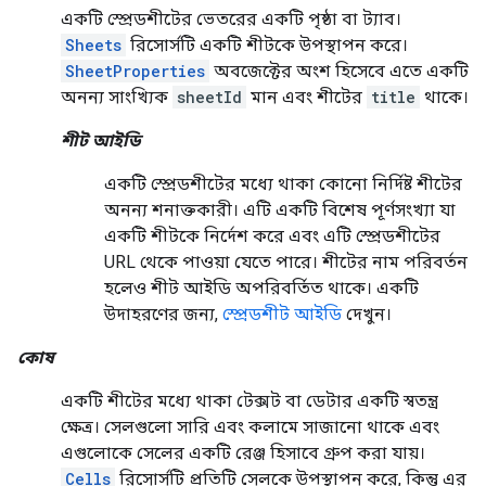
একটি স্প্রেডশীটের ভেতরের একটি পৃষ্ঠা বা ট্যাব।
Sheets
রিসোর্সটি একটি শীটকে উপস্থাপন করে।
SheetProperties
অবজেক্টের অংশ হিসেবে এতে একটি
অনন্য সাংখ্যিক
sheetId
মান এবং শীটের
title
থাকে।
শীট আইডি
একটি স্প্রেডশীটের মধ্যে থাকা কোনো নির্দিষ্ট শীটের
অনন্য শনাক্তকারী। এটি একটি বিশেষ পূর্ণসংখ্যা যা
একটি শীটকে নির্দেশ করে এবং এটি স্প্রেডশীটের
URL থেকে পাওয়া যেতে পারে। শীটের নাম পরিবর্তন
হলেও শীট আইডি অপরিবর্তিত থাকে। একটি
উদাহরণের জন্য,
স্প্রেডশীট আইডি
দেখুন।
কোষ
একটি শীটের মধ্যে থাকা টেক্সট বা ডেটার একটি স্বতন্ত্র
ক্ষেত্র। সেলগুলো সারি এবং কলামে সাজানো থাকে এবং
এগুলোকে সেলের একটি রেঞ্জ হিসাবে গ্রুপ করা যায়।
Cells
রিসোর্সটি প্রতিটি সেলকে উপস্থাপন করে, কিন্তু এর