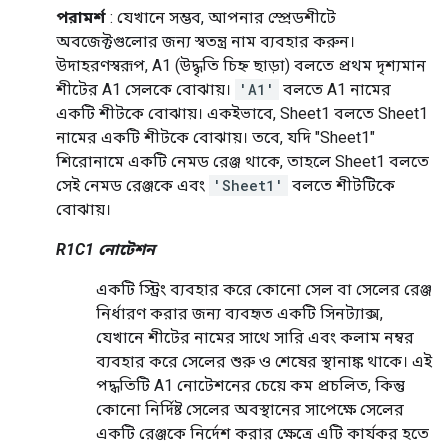
পরামর্শ
: যেখানে সম্ভব, আপনার স্প্রেডশীটে
অবজেক্টগুলোর জন্য স্বতন্ত্র নাম ব্যবহার করুন।
উদাহরণস্বরূপ, A1 (উদ্ধৃতি চিহ্ন ছাড়া) বলতে প্রথম দৃশ্যমান
শীটের A1 সেলকে বোঝায়।
'A1'
বলতে A1 নামের
একটি শীটকে বোঝায়। একইভাবে, Sheet1 বলতে Sheet1
নামের একটি শীটকে বোঝায়। তবে, যদি "Sheet1"
শিরোনামে একটি নেমড রেঞ্জ থাকে, তাহলে Sheet1 বলতে
সেই নেমড রেঞ্জকে এবং
'Sheet1'
বলতে শীটটিকে
বোঝায়।
R1C1 নোটেশন
একটি স্ট্রিং ব্যবহার করে কোনো সেল বা সেলের রেঞ্জ
নির্ধারণ করার জন্য ব্যবহৃত একটি সিনট্যাক্স,
যেখানে শীটের নামের সাথে সারি এবং কলাম নম্বর
ব্যবহার করে সেলের শুরু ও শেষের স্থানাঙ্ক থাকে। এই
পদ্ধতিটি A1 নোটেশনের চেয়ে কম প্রচলিত, কিন্তু
কোনো নির্দিষ্ট সেলের অবস্থানের সাপেক্ষে সেলের
একটি রেঞ্জকে নির্দেশ করার ক্ষেত্রে এটি কার্যকর হতে