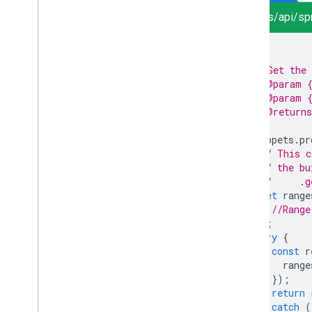
sheets/api/sp
/**
 * Get the 
 * @param {
 * @param {
 * @returns
 */
Snippets
.
pr
// This c
// the bu
//     .g
let
range
//Range
];
try
{
const
r
range
});
return
}
catch
(