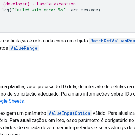
 (developer) - Handle exception
.
log
(
"Failed with error %s"
,
err
.
message
);
sa solicitação é retornada como um objeto
BatchGetValuesRe
jetos
ValueRange
.
ma planilha, você precisa do ID dela, do intervalo de células n
rpo de solicitação adequado. Para mais informações sobre IDs d
ogle Sheets
.
s exigem um parâmetro
ValueInputOption
válido. Para atuali
ório. Para atualizações em lote, esse parâmetro é obrigatório no
s dados de entrada devem ser interpretados e se as strings de 
a a seguir: