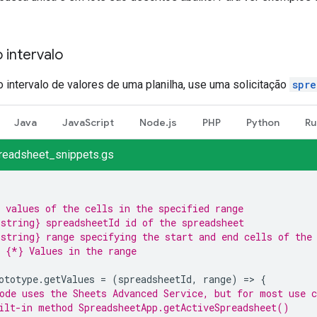
 intervalo
o intervalo de valores de uma planilha, use uma solicitação
spre
Java
JavaScript
Node.js
PHP
Python
Ru
readsheet_snippets.gs
 values of the cells in the specified range
string} spreadsheetId id of the spreadsheet
string} range specifying the start and end cells of the
 {*} Values in the range
ototype
.
getValues
=
(
spreadsheetId
,
range
)
=
>
{
ode uses the Sheets Advanced Service, but for most use c
ilt-in method SpreadsheetApp.getActiveSpreadsheet()