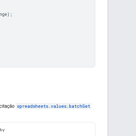
nge
);
icitação
spreadsheets.values.batchGet
by