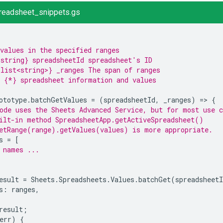
readsheet_snippets.gs
values in the specified ranges
string} spreadsheetId spreadsheet's ID
list<string>} _ranges The span of ranges
 {*} spreadsheet information and values
ototype
.
batchGetValues
=
(
spreadsheetId
,
_ranges
)
=
>
{
ode uses the Sheets Advanced Service, but for most use c
ilt-in method SpreadsheetApp.getActiveSpreadsheet()
etRange(range).getValues(values) is more appropriate.
s
=
[
 names ...
esult
=
Sheets
.
Spreadsheets
.
Values
.
batchGet
(
spreadsheetI
s
:
ranges
,
result
;
err
)
{