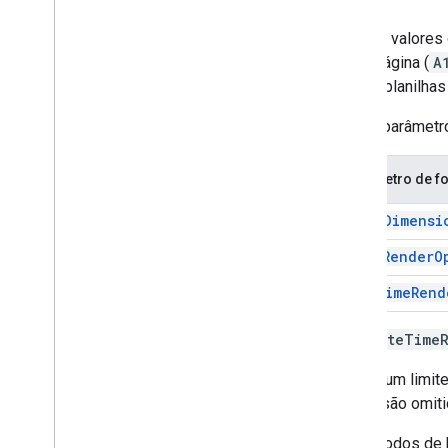
Para ler valores
ID da página (
A
IDs de planilhas
Vários parâmetr
Parâmetro de f
majorDimensi
valueRenderO
dateTimeRend
Use
dateTime
Não há um limite
direita são omiti
Os métodos de b