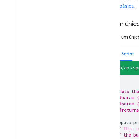
Leitura básica
.
Ler um único
Para ler um únic
Apps Script
sheets/api/sp
/**
 * Gets the
 * @param {
 * @param {
 * @returns
 */
Snippets
.
pr
// This c
// the bu