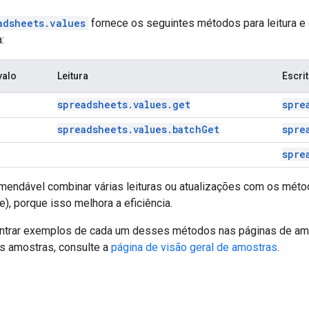
adsheets.values
fornece os seguintes métodos para leitura e
:
valo
Leitura
Escri
spreadsheets.values.get
spre
spreadsheets.values.batchGet
spre
spre
omendável combinar várias leituras ou atualizações com os mét
), porque isso melhora a eficiência.
ntrar exemplos de cada um desses métodos nas páginas de a
as amostras, consulte a
página de visão geral de amostras
.