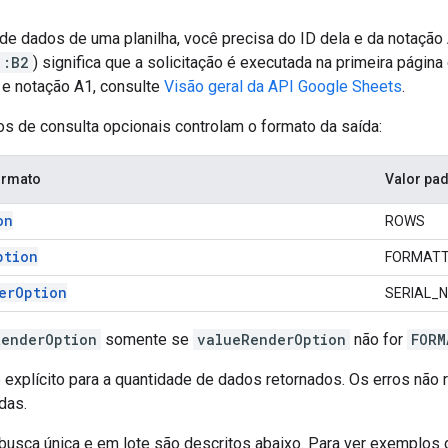
 de dados de uma planilha, você precisa do ID dela e da notação 
1:B2
) significa que a solicitação é executada na primeira págin
 e notação A1, consulte
Visão geral da API Google Sheets
.
os de consulta opcionais controlam o formato da saída:
ormato
Valor pa
on
ROWS
ption
FORMATT
erOption
SERIAL_
RenderOption
somente se
valueRenderOption
não for
FORM
 explícito para a quantidade de dados retornados. Os erros não 
das.
usca única e em lote são descritos abaixo. Para ver exemplos d