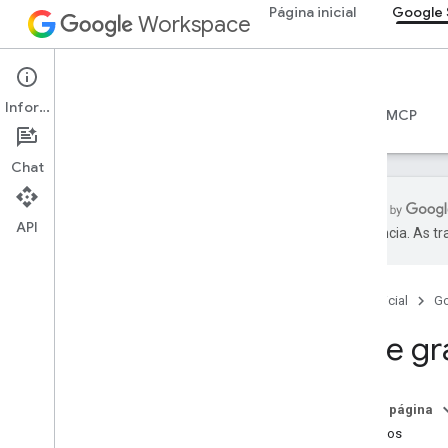
Página inicial
Google 
Workspace
Google Sheets
Informações
Visão geral
Guias
Referência
Servidor MCP
Chat
API
preferência. As t
API Sheets
Visão geral
Página inicial
G
Começar
Ler e gr
Criar e gerenciar planilhas
Ler e gravar valores de células
Atualizar planilhas
Nesta página
Formatos de data e número
Métodos