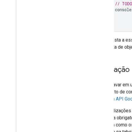
// TODO
console
}
};
A resposta a es
uma lista de ob
Gravação
Para gravar em u
um objeto de co
geral da API Go
As atualizaçõe
consulta obrigat
controla como o
descrito na tabel