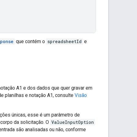
sponse
que contém o
spreadsheetId
e
a notação A1 e dos dados que quer gravar em
e planilhas e notação A1, consulte
Visão
zações únicas, esse é um parâmetro de
 corpo da solicitação. O
ValueInputOption
entrada são analisadas ou não, conforme