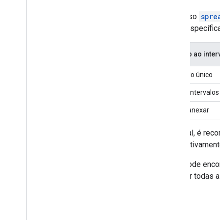
O recurso
spre
tarefa específica
Acesso ao inter
Intervalo único
Vários intervalos
Como anexar
Em geral, é rec
(respectivamente
Você pode enco
Para ver todas 
Ler