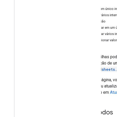
Ícones inteligentes
Ler
Gerenciar comentários
Ler um único in
Tabelas
Ler vários inte
Tabelas dinâmicas
Gravação
Formatação condicional
Gravar em um ú
Filtrar dados
Gravar vários i
Páginas conectadas
Adicionar valor
Usar máscaras de campo
Usar gráficos do Google
As planilhas po
Migrar da API Sheets v3
interseção de u
spreadsheets
Práticas recomendadas
Resolver problemas
Nesta página, v
linhas ou atuali
Estender e automatizar
descrito em
Atua
Complementos
Apps Script
Métodos