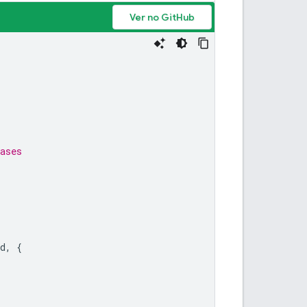
Ver no GitHub
ases
d
,
{