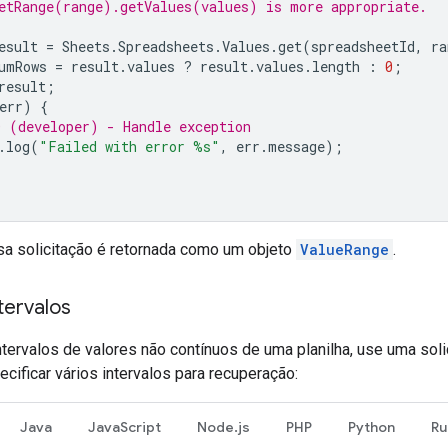
etRange(range).getValues(values) is more appropriate.
esult
=
Sheets
.
Spreadsheets
.
Values
.
get
(
spreadsheetId
,
ra
umRows
=
result
.
values
?
result
.
values
.
length
:
0
;
result
;
err
)
{
 (developer) - Handle exception
.
log
(
"Failed with error %s"
,
err
.
message
);
sa solicitação é retornada como um objeto
ValueRange
.
ntervalos
intervalos de valores não contínuos de uma planilha, use uma sol
cificar vários intervalos para recuperação:
Java
JavaScript
Node.js
PHP
Python
Ru