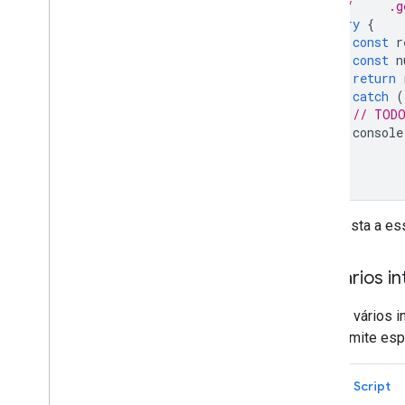
//     .g
try
{
const
r
const
n
return
}
catch
(
// TODO
console
}
};
A resposta a es
Ler vários i
Para ler vários 
que permite espe
Apps Script