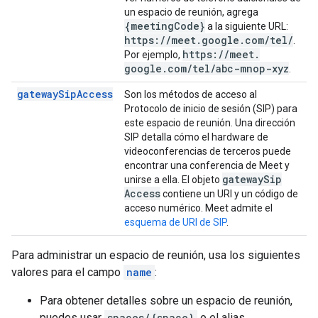
un espacio de reunión, agrega
{meeting
Code}
a la siguiente URL:
https:
/
/
meet
.
google
.
com
/
tel
/
.
https:
/
/
meet
.
Por ejemplo,
google
.
com
/
tel
/
abc-mnop-xyz
.
gatewaySipAccess
Son los métodos de acceso al
Protocolo de inicio de sesión (SIP) para
este espacio de reunión. Una dirección
SIP detalla cómo el hardware de
videoconferencias de terceros puede
encontrar una conferencia de Meet y
gateway
Sip
unirse a ella. El objeto
Access
contiene un URI y un código de
acceso numérico. Meet admite el
esquema de URI de SIP
.
Para administrar un espacio de reunión, usa los siguientes
valores para el campo
name
:
Para obtener detalles sobre un espacio de reunión,
puedes usar
spaces/{space}
o el alias