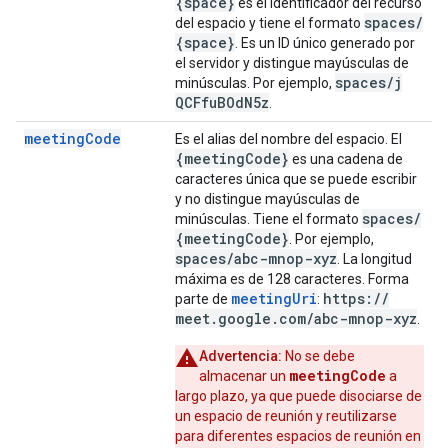
{space}
es el identificador del recurso
spaces
/
del espacio y tiene el formato
{space}
. Es un ID único generado por
el servidor y distingue mayúsculas de
spaces
/
j
minúsculas. Por ejemplo,
QCFfu
BOd
N5z
.
meetingCode
Es el alias del nombre del espacio. El
{meeting
Code}
es una cadena de
caracteres única que se puede escribir
y no distingue mayúsculas de
spaces
/
minúsculas. Tiene el formato
{meeting
Code}
. Por ejemplo,
spaces
/
abc-mnop-xyz
. La longitud
máxima es de 128 caracteres. Forma
meetingUri
https:
/
/
parte de
:
meet
.
google
.
com
/
abc-mnop-xyz
.
Advertencia:
No se debe
meetingCode
almacenar un
a
largo plazo, ya que puede disociarse de
un espacio de reunión y reutilizarse
para diferentes espacios de reunión en