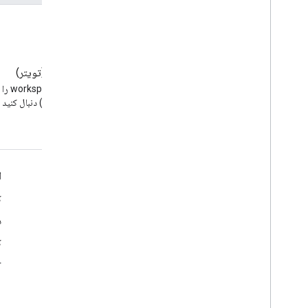
وبلاگ
X (تویتر)
وبلاگ Google Workspace
Developers را بخوانید
(توئیتر) دنبال کنید
Google Workspace برای توسعه دهندگان
ا
نمای کلی پلتفرم
ک
محصولات توسعه دهنده
د
یادداشت های انتشار
ک
پشتیبانی از توسعه دهندگان
r
شرایط خدمات