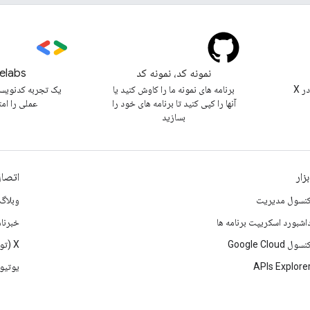
نمونه کد، نمونه کد
elabs
@workspacedevs را در X
برنامه های نمونه ما را کاوش کنید یا
یک تجربه کدنویس
آنها را کپی کنید تا برنامه های خود را
عملی را ام
بسازید
بزار
اتصال
نسول مدیریت
وبلاگ
اشبورد اسکریپت برنامه ها
خبرنام
نسول Google Cloud
X (تویتر)
APIs Explore
یوتیو