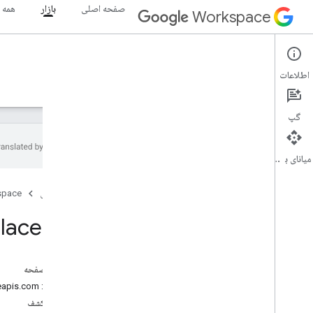
صفحه اصلی
بازار
همه 
Workspace
Marketplace
اطلاعات
نمای کلی
راهنما
مرجع
پشتیبانی
گپ
میانای برنامه‌سازی کاربردی
خلاصه منابع
صفحه اصلی
space
منابع REST
lace API
مجوز مشتری
مجوز کاربر
در این صفحه
سرویس: appsmarket.googleapis.com
سند کشف