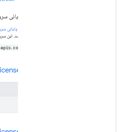
نقطه پایانی سر
یک
نقطه پایانی سر
داشته باشد. این سرویس دارای نقطه
eapis.com
منبع REST:
icense
روش‌ها
get
منبع REST:
icense