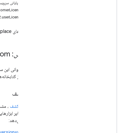
نقطه پایانی سروی
منبع REST: v2.customerLicense
منبع REST: v2.userLicense
به برنامه‌های Google Workspace Marketplace شما اجازه می‌دهد با سرویس‌های نصب و صدور مجوز گوگل ادغام شوند.
سرویس: appsmarket
com
برای فراخوانی این 
استفاده از کتابخانه‌های خودتا
سند کشف
یک
سند کشف
را ارائه می‌دهد:
version=v2