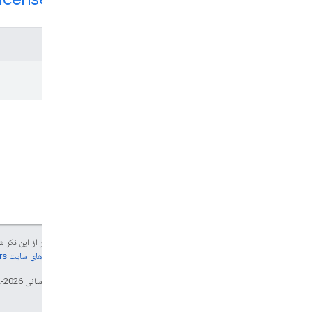
روش‌ها
get
جز در مواردی که غیر از این ذک
جزئیات، به
خطمشی‌های سایت Google Developers‏
تاریخ آخرین به‌روزرسانی 2026-02-03 به‌وقت ساعت هماهنگ جهانی.