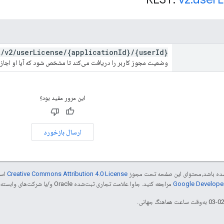
t
/
v2
/
user
License
/
{application
Id}
/
{user
Id}
وضعیت مجوز کاربر را دریافت می‌کند تا مشخص شود که آیا او اجازه ا
این مرور مفید بود؟
ارسال بازخورد
ر شده باشد،‌محتوای این صفحه تحت مجوز
Creative Commons Attribution 4.0 License
است
مراجعه کنید. جاوا علامت تجاری ثبت‌شده Oracle و/یا شرکت‌های وابسته به آن است.