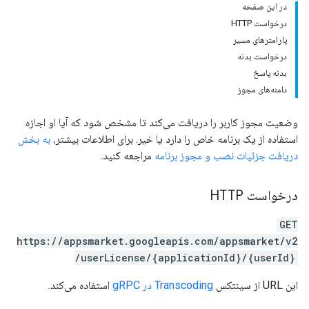
در این صفحه
درخواست HTTP
پارامترهای مسیر
درخواست بدنه
بدنه پاسخ
دامنه‌های مجوز
وضعیت مجوز کاربر را دریافت می‌کند تا مشخص شود که آیا او اجازه
استفاده از یک برنامه خاص را دارد یا خیر. برای اطلاعات بیشتر،
به بخش
دریافت جزئیات نصب و مجوز برنامه
مراجعه کنید.
درخواست HTTP
GET
https://appsmarket.googleapis.com/appsmarket/v2
/userLicense/{applicationId}/{userId}
این URL از سینتکس
Transcoding در gRPC
استفاده می‌کند.