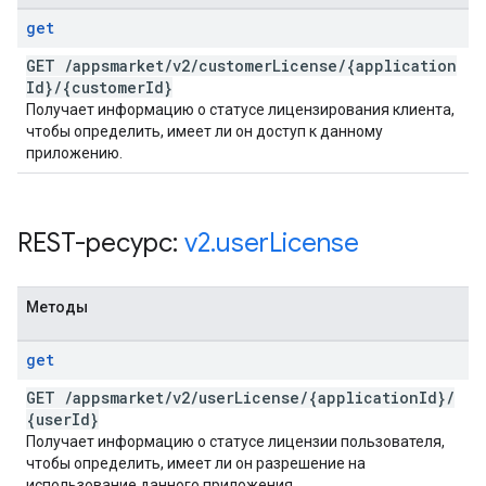
get
GET
/
appsmarket
/
v2
/
customer
License
/
{application
Id}
/
{customer
Id}
Получает информацию о статусе лицензирования клиента,
чтобы определить, имеет ли он доступ к данному
приложению.
REST-ресурс:
v2
.
user
License
Методы
get
GET
/
appsmarket
/
v2
/
user
License
/
{application
Id}
/
{user
Id}
Получает информацию о статусе лицензии пользователя,
чтобы определить, имеет ли он разрешение на
использование данного приложения.