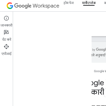
होम पेज
मार्केटप्लेस
स
Workspace
Marketplace
जानकारी
खास जानकारी
गाइड
रेफ़रंस
सहायता
चैट करें
एपीआई
एआई से मिले अनुवादों म
Google Workspace Marketplace SDK
टूल के बारे में जानकारी
Google Workspace का इस्तेमाल शुरू
होम पेज
Google 
करना
Google W
ऐप्लिकेशन पब्लिश करना
जानकारी
खास जानकारी और ज़रूरी शर्तें
OAuth कॉन्फ़िगर करें
Marketplace SDK टूल में अपना ऐप्लिकेशन