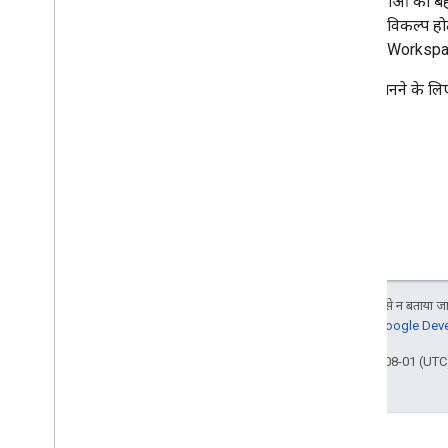
की सुविधाओं को बे
करने का विकल्प ह
Google Workspace क
ज़्यादा जानने के लि
जब तक कुछ अलग से न बताया जाए
जानकारी के लिए,
Google Devel
आखिरी बार 2025-08-01 (UTC)