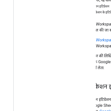
इस पेज पर, यह जानक
कॉन्फ़िगर करें
ऐप्लिकेशन इंटिग्रेशन
स्टोर पेज बनाना
ऐप्लिकेशन के इंटि
ऐप्लिकेशन की समीक्षा करने की प्रोसेस और ज़रूरी
शर्तें
Google Workspa
अपने ऐप्लिकेशन का प्रमोशन करें
और कंट्रोल की जा 
अपने ऐप्लिकेशन को Marketplace में दिखाएं
Google Workspa
प्रमोशन वाला बैज बनाना
Google Workspace के
अपनी ऐप लिस्टिंग प्रबंधित करें
ऐप्लिकेशन की लिस्टि
किसी ऐप्लिकेशन लिस्टिंग को अपडेट या
होता है कि Google 
अनपब्लिश करना
शुल्क नहीं लेता.
ऐप्लिकेशन इंटिग्रेशन की सूची एक साथ बनाना
ऐप्लिकेशन के इस्तेमाल से जुड़े आंकड़े पाएं
उपयोगकर्ता की समीक्षाओं का जवाब दें
ऐप्लिकेशन इं
ऐप्लिकेशन को इंस्टॉल और लाइसेंस करने की
जानकारी पाएं
ऐप्लिकेशन इंटिग्रे
उन्नत
लिए, Google Shee
स्कोप चुनें