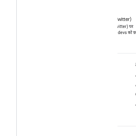
ब्लॉग
X (Twitter)
Google Workspace डेवलपर ब्लॉग
X (Twitter) पर
पढ़ें
@workspacedevs को फ़ॉ
डेवलपर के लिए Google Workspace
प्लैटफ़ॉर्म की खास जानकारी
डेवलपर के लिए प्रॉडक्ट
रिलीज़ टिप्पणियां
डेवलपर सहायता
सेवा की शर्तों