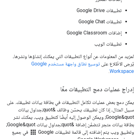
تطبيقات Google Drive
تطبيقات Google Chat
إضافات Google Classroom
تطبيقات الويب
لمزيد من المعلومات عن أنواع التطبيقات التي يمكنك إنشاؤها ونشرها،
يُرجى الاطّلاع على
توسيع نطاق واجهة مستخدم Google
.
Workspace
إدراج عمليات دمج التطبيقات معًا
يمكن دمج بعض عمليات تكامل التطبيقات في بطاقة بيانات تطبيقك. على
سبيل المثال، إذا كان تطبيقك يحسّن وظائف &quot;جداول بيانات
Google&quot; ويمكن الوصول إليه أيضًا كتطبيق ويب، يمكنك نشر
بطاقة بيانات متجر تتضمّن إضافة &quot;جداول بيانات Google&quot;
apps
وتطبيق ويب يتم إضافته إلى قائمة تطبيقات Google
في جميع