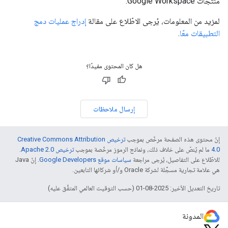
منتجات Google Workspace.
لمزيد من المعلومات، يُرجى الاطّلاع على مقالة
إدراج عمليات دمج
التطبيقات معًا
.
هل كان المحتوى مفيدًا؟
إرسال ملاحظات
إنّ محتوى هذه الصفحة مرخّص بموجب
ترخيص Creative Commons Attribution
4.0‏
ما لم يُنصّ على خلاف ذلك، ونماذج الرموز مرخّصة بموجب
ترخيص Apache 2.0‏
.
للاطّلاع على التفاصيل، يُرجى مراجعة
سياسات موقع Google Developers‏
. إنّ Java
هي علامة تجارية مسجَّلة لشركة Oracle و/أو شركائها التابعين.
تاريخ التعديل الأخير: 2025-08-01 (حسب التوقيت العالمي المتفَّق عليه)
المدونة