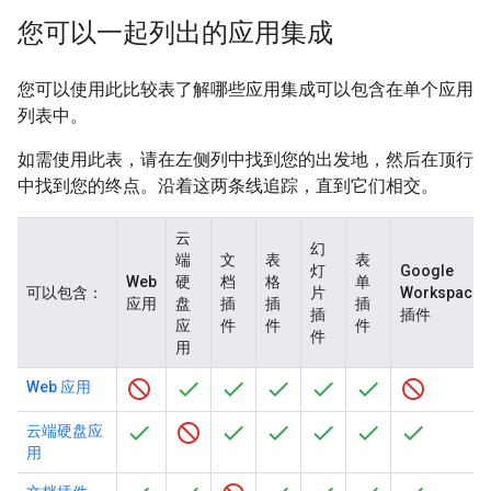
您可以一起列出的应用集成
您可以使用此比较表了解哪些应用集成可以包含在单个应用
列表中。
如需使用此表，请在左侧列中找到您的出发地，然后在顶行
中找到您的终点。沿着这两条线追踪，直到它们相交。
云
幻
端
文
表
表
灯
Google
Web
硬
档
格
单
可以包含：
片
Workspace
应用
盘
插
插
插
插
插件
应
件
件
件
件
用
Web 应用
云端硬盘应
用