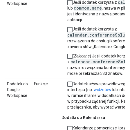
cale
Jeśli dodatek korzysta z
Workspace
common.name
lub
, nazwa w plik
jest identyczna z nazwą podaną n
aplikacji.
Jeśli dodatek korzysta z
calendar.conferenceSoluti
rozwiązania do obsługi konferencj
zawiera słów „Kalendarz Google”.
(
Zalecane
) Jeśli dodatek korzys
calendar.conferenceSolu
z
nazwa rozwiązania konferencyjne
może przekraczać 30 znaków.
Dodatek do
Funkcje
Dodatek używa prawidłowego 
Google
interfejsu (np.
widżetów
lub interf
Workspace
w ramce iframe w dodatkach do 
w przypadku żądanej funkcji. Na p
przełącznika, aby wybrać wartość 
Dodatki do Kalendarza
Kalendarze pomocnicze i prze