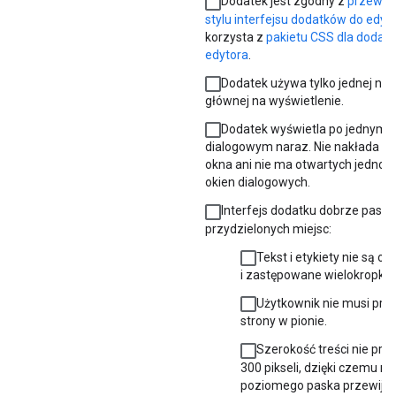
Dodatek jest zgodny z
przewod
stylu interfejsu dodatków do edyt
korzysta z
pakietu CSS dla dodat
edytora
.
Dodatek używa tylko jednej niebi
głównej na wyświetlenie.
Dodatek wyświetla po jednym o
dialogowym naraz. Nie nakłada się
okna ani nie ma otwartych jednoc
okien dialogowych.
Interfejs dodatku dobrze pasuj
przydzielonych miejsc:
Tekst i etykiety nie są o
i zastępowane wielokropki
Użytkownik nie musi prz
strony w pionie.
Szerokość treści nie prz
300 pikseli, dzięki czemu ni
poziomego paska przewijan