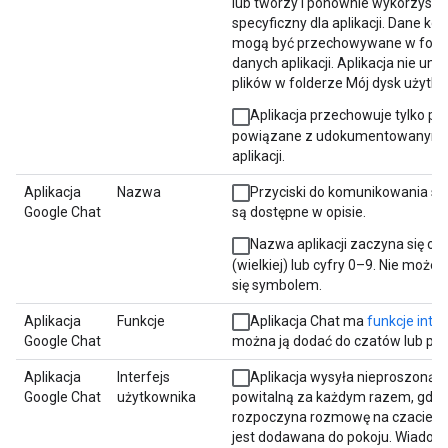
lub tworzy i ponownie wykorzystuj
specyficzny dla aplikacji. Dane kon
mogą być przechowywane w fold
danych aplikacji. Aplikacja nie um
plików w folderze Mój dysk użytko
Aplikacja przechowuje tylko pli
powiązane z udokumentowanymi 
aplikacji.
Aplikacja
Nazwa
Przyciski do komunikowania się 
Google Chat
są dostępne w opisie.
Nazwa aplikacji zaczyna się od 
(wielkiej) lub cyfry 0–9. Nie może
się symbolem.
Aplikacja
Funkcje
Aplikacja Chat ma
funkcje inte
Google Chat
można ją dodać do czatów lub pok
Aplikacja
Interfejs
Aplikacja wysyła nieproszoną
Google Chat
użytkownika
powitalną za każdym razem, gdy 
rozpoczyna rozmowę na czacie lub
jest dodawana do pokoju. Wiado