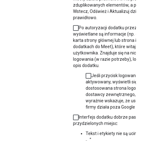
zduplikowanych elementów, a przy
Wstecz, Odśwież i Aktualizuj dział
prawidłowo.
Po autoryzacji dodatku przez 
wyświetlane są informacje (np. 
karta strony głównej lub strona i
dodatkach do Meet), które witają
użytkownika. Znajduje się na nich 
logowania (w razie potrzeby), logo 
opis dodatku.
Jeśli przycisk logowania
aktywowany, wyświetli się
dostosowana strona logow
dostawcy zewnętrznego, kt
wyraźnie wskazuje, że usług
firmy działa poza Google W
Interfejs dodatku dobrze pasuj
przydzielonych miejsc:
Tekst i etykiety nie są ucin
„…”