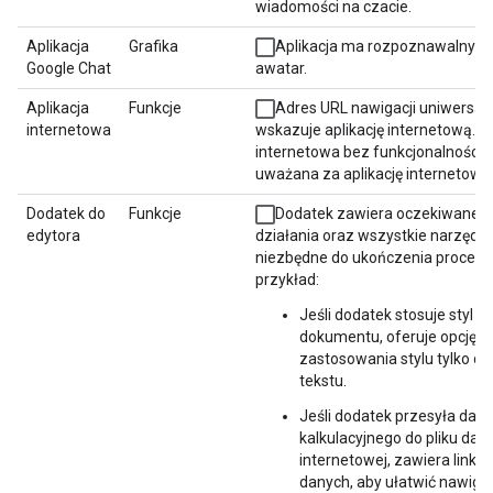
wiadomości na czacie.
Aplikacja
Grafika
Aplikacja ma rozpoznawalny i 
Google Chat
awatar.
Aplikacja
Funkcje
Adres URL nawigacji uniwersaln
internetowa
wskazuje aplikację internetową. P
internetowa bez funkcjonalności ni
uważana za aplikację internetową
Dodatek do
Funkcje
Dodatek zawiera oczekiwane 
edytora
działania oraz wszystkie narzędzi
niezbędne do ukończenia procesu
przykład:
Jeśli dodatek stosuje styl d
dokumentu, oferuje opcję
zastosowania stylu tylko d
tekstu.
Jeśli dodatek przesyła dan
kalkulacyjnego do pliku dan
internetowej, zawiera link d
danych, aby ułatwić nawigac