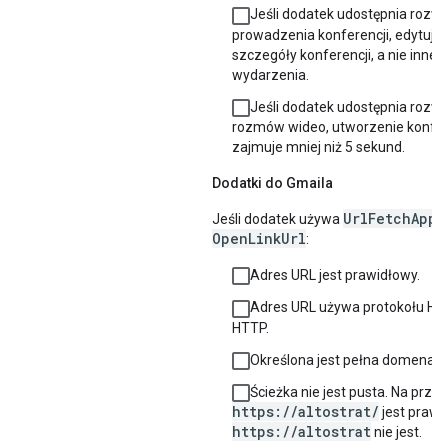
Jeśli dodatek udostępnia rozwi
prowadzenia konferencji, edytuje 
szczegóły konferencji, a nie inne 
wydarzenia.
Jeśli dodatek udostępnia rozwi
rozmów wideo, utworzenie konfer
zajmuje mniej niż 5 sekund.
Dodatki do Gmaila
UrlFetchApp
Jeśli dodatek używa
l
OpenLinkUrl
:
Adres URL jest prawidłowy.
Adres URL używa protokołu HTT
HTTP.
Określona jest pełna domena.
Ścieżka nie jest pusta. Na przy
https://altostrat/
jest prawi
https://altostrat
nie jest.