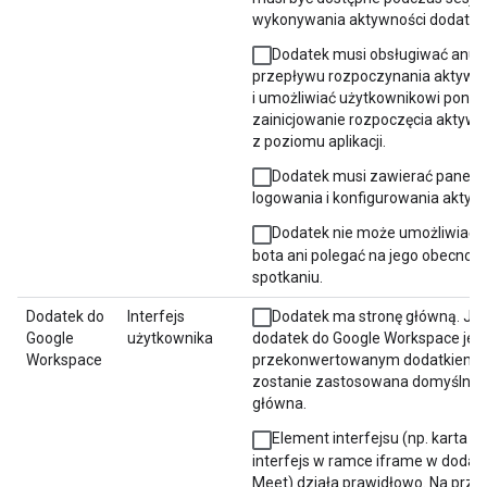
wykonywania aktywności dodatko
Dodatek musi obsługiwać anul
przepływu rozpoczynania aktywn
i umożliwiać użytkownikowi pono
zainicjowanie rozpoczęcia aktywn
z poziomu aplikacji.
Dodatek musi zawierać panel 
logowania i konfigurowania aktyw
Dodatek nie może umożliwiać 
bota ani polegać na jego obecnośc
spotkaniu.
Dodatek do
Interfejs
Dodatek ma stronę główną. Jeś
Google
użytkownika
dodatek do Google Workspace jes
Workspace
przekonwertowanym dodatkiem w
zostanie zastosowana domyślna 
główna.
Element interfejsu (np. karta d
interfejs w ramce iframe w dodat
Meet) działa prawidłowo. Na przy