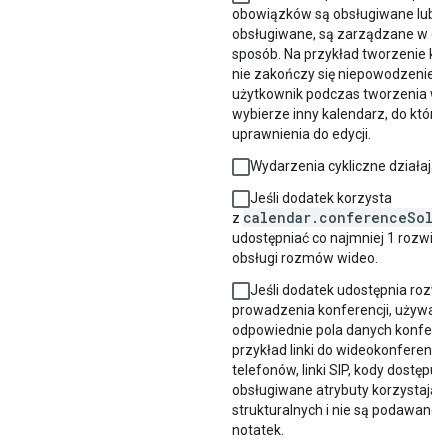
obowiązków są obsługiwane lub, je
obsługiwane, są zarządzane w o
sposób. Na przykład tworzenie kon
nie zakończy się niepowodzeniem, 
użytkownik podczas tworzenia w
wybierze inny kalendarz, do któr
uprawnienia do edycji.
Wydarzenia cykliczne działają 
Jeśli dodatek korzysta
calendar.conferenceSolu
z
udostępniać co najmniej 1 rozwią
obsługi rozmów wideo.
Jeśli dodatek udostępnia rozwi
prowadzenia konferencji, używan
odpowiednie pola danych konferen
przykład linki do wideokonferencj
telefonów, linki SIP, kody dostępu i
obsługiwane atrybuty korzystają z
strukturalnych i nie są podawane 
notatek.