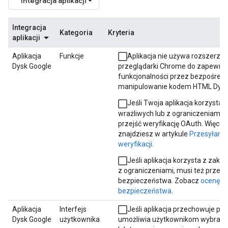
Integracja aplikacji
Integracja
Kategoria
Kryteria
aplikacji
Aplikacja
Funkcje
Aplikacja nie używa rozszerze
Dysk Google
przeglądarki Chrome do zapewnia
funkcjonalności przez bezpośredn
manipulowanie kodem HTML Dysk
Jeśli Twoja aplikacja korzysta
wrażliwych lub z ograniczeniami, 
przejść weryfikację OAuth. Więcej 
znajdziesz w artykule
Przesyłanie 
weryfikacji
.
Jeśli aplikacja korzysta z zakr
z ograniczeniami, musi też przejś
bezpieczeństwa. Zobacz
ocenę
bezpieczeństwa
.
Aplikacja
Interfejs
Jeśli aplikacja przechowuje plik
Dysk Google
użytkownika
umożliwia użytkownikom wybranie