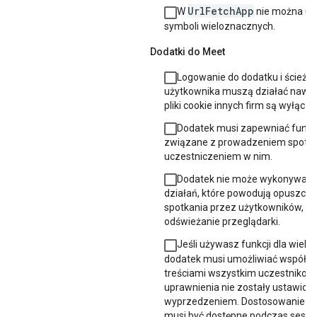
UrlFetchApp
W
nie można u
symboli wieloznacznych.
Dodatki do Meet
Logowanie do dodatku i ścieżki
użytkownika muszą działać nawet
pliki cookie innych firm są wyłączo
Dodatek musi zapewniać funkc
związane z prowadzeniem spotka
uczestniczeniem w nim.
Dodatek nie może wykonywać 
działań, które powodują opuszcze
spotkania przez użytkowników, np
odświeżanie przeglądarki.
Jeśli używasz funkcji dla wielu 
dodatek musi umożliwiać współpr
treściami wszystkim uczestnikom, 
uprawnienia nie zostały ustawion
wyprzedzeniem. Dostosowanie u
musi być dostępne podczas sesji