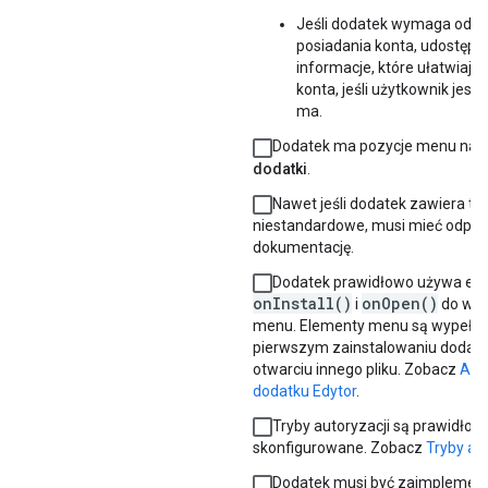
Jeśli dodatek wymaga od u
posiadania konta, udostępnia
informacje, które ułatwiają
konta, jeśli użytkownik jesz
ma.
Dodatek ma pozycje menu na k
dodatki
.
Nawet jeśli dodatek zawiera tyl
niestandardowe, musi mieć odpo
dokumentację.
Dodatek prawidłowo używa el
onInstall()
onOpen()
i
do wyp
menu. Elementy menu są wypełni
pierwszym zainstalowaniu dodatku
otwarciu innego pliku. Zobacz
Aut
dodatku Edytor
.
Tryby autoryzacji są prawidłow
skonfigurowane. Zobacz
Tryby au
Dodatek musi być zaimplemen