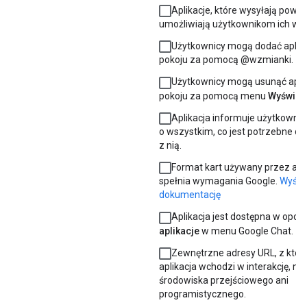
Aplikacje, które wysyłają powi
umożliwiają użytkownikom ich wył
Użytkownicy mogą dodać aplika
pokoju za pomocą @wzmianki.
Użytkownicy mogą usunąć aplik
pokoju za pomocą menu
Wyświetl
Aplikacja informuje użytkownik
o wszystkim, co jest potrzebne do 
z nią.
Format kart używany przez apli
spełnia wymagania Google.
Wyświ
dokumentację
Aplikacja jest dostępna w opcji
aplikacje
w menu Google Chat.
Zewnętrzne adresy URL, z któr
aplikacja wchodzi w interakcję, ni
środowiska przejściowego ani
programistycznego.