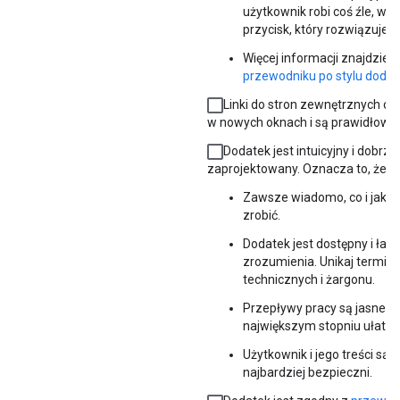
użytkownik robi coś źle, wyś
przycisk, który rozwiązuje 
Więcej informacji znajdzie
przewodniku po stylu doda
Linki do stron zewnętrznych otw
w nowych oknach i są prawidłowe.
Dodatek jest intuicyjny i dobrze
zaprojektowany. Oznacza to, że:
Zawsze wiadomo, co i jak n
zrobić.
Dodatek jest dostępny i łat
zrozumienia. Unikaj termin
technicznych i żargonu.
Przepływy pracy są jasne i w
największym stopniu ułatwi
Użytkownik i jego treści są j
najbardziej bezpieczni.