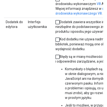
środowisku wykonawczym
V8
App
Więcej informacji znajdziesz w
om
środowiska wykonawczego V8
.
Dodatek do
Interfejs
Dodatek zawiera wszystkie inf
edytora
użytkownika
niezbędne do podstawowego zro
produktu i sposobu jego używania.
Kod dodatku nie używa nadmie
bibliotek, ponieważ mogą one obn
wydajność dodatku.
Błędy są w miarę możliwości u
i odpowiednio zarządzane, a jeśli n
Komunikaty o błędach są w
w oknie dialogowym, a nie w
JavaScript ani na domyśln
czerwonym pasku. Informu
o problemie i opisują, co uż
musi zrobić, aby go rozwiąz
w prostym języku.
Jeśli to możliwe, w przypad