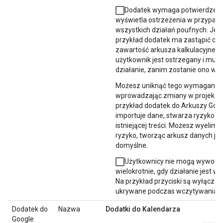
Dodatek wymaga potwierdzeni
wyświetla ostrzeżenia w przypad
wszystkich działań poufnych. Jeśl
przykład dodatek ma zastąpić cał
zawartość arkusza kalkulacyjnego
użytkownik jest ostrzegany i musi
działanie, zanim zostanie ono wy
Możesz uniknąć tego wymagania,
wprowadzając zmiany w projekcie
przykład dodatek do Arkuszy Goog
importuje dane, stwarza ryzyko n
istniejącej treści. Możesz wyelimi
ryzyko, tworząc arkusz danych jak
domyślne.
Użytkownicy nie mogą wywoływ
wielokrotnie, gdy działanie jest w
Na przykład przyciski są wyłączan
ukrywane podczas wczytywania dz
Dodatek do
Nazwa
Dodatki do Kalendarza
Google