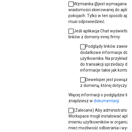
Wzmianka @jest wymagana w 
wiadomości skierowanej do aplikac
pokojach. Tylko w ten sposób aplik
musi odpowiedzieć.
Jeśli aplikacja Chat wyświetla 
linków z domeny innej firmy:
Podglądy linków zawieraj
dodatkowe informacje do 
użytkownika. Na przykład po
do transakcji sprzedaży dod
informacje takie jak konto, 
Deweloper jest powiąza
z domeną, której dotyczy p
Więcej informacji o podglądzie lin
znajdziesz w
dokumentacji
.
(Zalecane) Aby administratorz
Workspace mogli instalować aplik
imieniu użytkowników w organizac
mieć możliwość odbierania i wysy