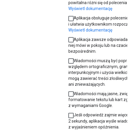
powitalna różni się od polecenia „
Wyświetl dokumentację
Aplikacja obsługuje polecenie 
i ułatwia użytkownikom rozpoczęci
Wyświetl dokumentację
Aplikacja zawsze odpowiada, g
niej mówi w pokoju lub na czacie
bezpośrednim.
Wiadomości muszą być popra
względem ortograficznym, grama
interpunkcyjnym i użycia wielkich li
mogą zawierać treści złośliwych, 
ani znieważających.
Wiadomości mają jasne, zwięzłe
formatowanie tekstu lub kart zgo
z wymaganiami Google.
Jeśli odpowiedź zajmie więcej n
2 sekundy, aplikacja wyśle wiado
z wyjaśnieniem opóźnienia.