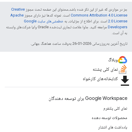
جز در مواردی که غیر از این ذکر شده باشد،‌محتوای این صفحه تحت مجوز
Creative
Commons Attribution 4.0 License
است. نمونه کدها نیز دارای مجوز
Apache
2.0 License
است. برای اطلاع از جزئیات، به
خطمشی‌های سایت Google
Developers‏
مراجعه کنید. جاوا علامت تجاری ثبت‌شده Oracle و/یا شرکت‌های وابسته
به آن است.
تاریخ آخرین به‌روزرسانی 2026-01-26 به‌وقت ساعت هماهنگ جهانی.
وبلاگ
نمای کلی پشته
file_download
کتابخانه‌های کارخواه
Google Workspace برای توسعه دهندگان
نمای کلی پلتفرم
محصولات توسعه دهنده
یادداشت های انتشار