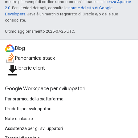
mentre gli esempi di codice sono concessi in base alla
licenza Apache
2.0
. Per ulteriori dettagli, consulta le
norme del sito di Google
Developers
. Java è un marchio registrato di Oracle e/o delle sue
consociate.
Ultimo aggiornamento 2025-07-25 UTC.
Blog
Panoramica stack
file_download
Librerie client
Google Workspace per sviluppatori
Panoramica della piattaforma
Prodotti per sviluppatori
Note di rilascio
Assistenza per gli sviluppatori