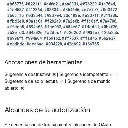
#b65775
#822111
#a46a21
#aa8831
#076239
#1a764d
,
,
,
,
,
,
#1c4587
#41236d
#83334c
#464646
#e7e7e7
#0d3472
,
,
,
,
,
,
#b6cff5
#0d3b44
#98d7e4
#3d188e
#e3d7ff
#711a36
,
,
,
,
,
,
#fbd3e0
#8a1c0a
#f2b2a8
#7a2e0b
#ffc8af
#7a4706
,
,
,
,
,
,
#ffdeb5
#594c05
#fbe983
#684e07
#fdedc1
#0b4f30
,
,
,
,
,
,
#b3efd3
#04502e
#a2dcc1
#c2c2c2
#4986e7
#2da2bb
,
,
,
,
,
,
#b99aff
#994a64
#f691b2
#ff7537
#ffad46
#662e37
,
,
,
,
,
,
#ebdbde
#cca6ac
#094228
#42d692
#16a765
,
,
,
,
Anotaciones de herramientas
Sugerencia destructiva: ❌ | Sugerencia idempotente: ✅ |
Sugerencia de solo lectura: ✅ | Sugerencia de mundo
abierto: ❌
Alcances de la autorización
Se necesita uno de los siguientes alcances de OAuth: