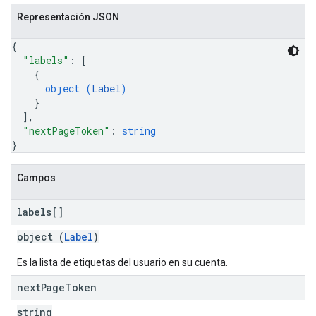
Representación JSON
{
"labels"
: 
[
{
object (
Label
)
}
]
,
"nextPageToken"
: 
string
}
Campos
labels[]
object (
Label
)
Es la lista de etiquetas del usuario en su cuenta.
next
Page
Token
string