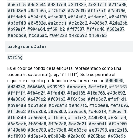
#b6cff5
#0d3b44
#98d7e4
#3d188e
#e3d7ff
#711a36
,
,
,
,
,
,
#fbd3e0
#8a1c0a
#f2b2a8
#7a2e0b
#ffc8af
#7a4706
,
,
,
,
,
,
#ffdeb5
#594c05
#fbe983
#684e07
#fdedc1
#0b4f30
,
,
,
,
,
,
#b3efd3
#04502e
#a2dcc1
#c2c2c2
#4986e7
#2da2bb
,
,
,
,
,
,
#b99aff
#994a64
#f691b2
#ff7537
#ffad46
#662e37
,
,
,
,
,
,
#ebdbde
#cca6ac
#094228
#42d692
#16a765
,
,
,
,
background
Color
string
Es el color de fondo de la etiqueta, representado como una
cadena hexadecimal (p.ej., "#ffffff"). Solo se permite el
#000000
siguiente conjunto predefinido de valores de color:
,
#434343
#666666
#999999
#cccccc
#efefef
#f3f3f3
,
,
,
,
,
,
#ffffff
#fb4c2f
#ffad47
#fad165
#16a766
#43d692
,
,
,
,
,
,
#4a86e8
#a479e2
#f691b3
#f6c5be
#ffe6c7
#fef1d1
,
,
,
,
,
,
#b9e4d0
#c6f3de
#c9daf8
#e4d7f5
#fcdee8
#efa093
,
,
,
,
,
,
#ffd6a2
#fce8b3
#89d3b2
#a0eac9
#a4c2f4
#d0bcf1
,
,
,
,
,
,
#fbc8d9
#e66550
#ffbc6b
#fcda83
#44b984
#68dfa9
,
,
,
,
,
,
#6d9eeb
#b694e8
#f7a7c0
#cc3a21
#eaa041
#f2c960
,
,
,
,
,
,
#149e60
#3dc789
#3c78d8
#8e63ce
#e07798
#ac2b16
,
,
,
,
,
,
#cf8933
#d5ae49
#0b804b
#2a9c68
#285bac
#653e9b
,
,
,
,
,
,