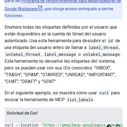
parte del
Programa de versión preliminar para desarrolladores de
Google Workspace
, que otorga acceso anticipado a ciertas
funciones.
Enumera todas las etiquetas definidas por el usuario que
están disponibles en la cuenta de Gmail del usuario
autenticado. Usa esta herramienta para descubrir el
id
de
una etiqueta del usuario antes de llamar a
label_thread
,
unlabel_thread
,
label_message
o
unlabel_message
.
Esta herramienta no devuelve las etiquetas del sistema,
pero se pueden usar con sus IDs conocidos: "INBOX",
"TRASH", "SPAM", "STARRED", "UNREAD", "IMPORTANT",
"CHAT", "DRAFT" y "SENT".
En el siguiente ejemplo, se muestra cómo usar
curl
para
invocar la herramienta de MCP
list_labels
.
Solicitud de Curl
curl
--location
'https://gmailmcp.googleapis.com/mcp/