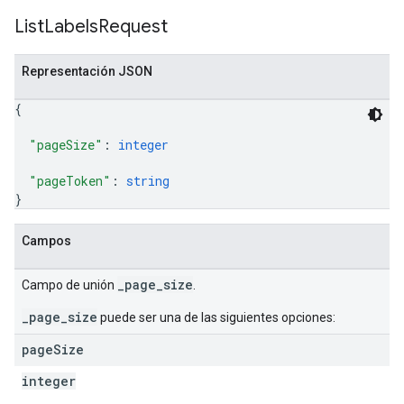
List
Labels
Request
Representación JSON
{
"pageSize"
: 
integer
"pageToken"
: 
string
}
Campos
_page_size
Campo de unión
.
_page_size
puede ser una de las siguientes opciones:
page
Size
integer