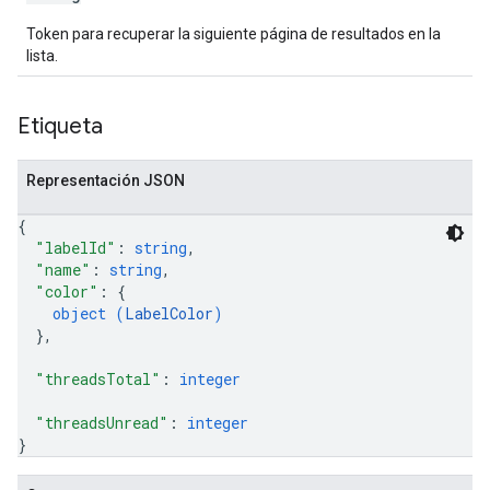
Token para recuperar la siguiente página de resultados en la
lista.
Etiqueta
Representación JSON
{
"labelId"
: 
string
,
"name"
: 
string
,
"color"
: 
{
object (
LabelColor
)
}
,
"threadsTotal"
: 
integer
"threadsUnread"
: 
integer
}