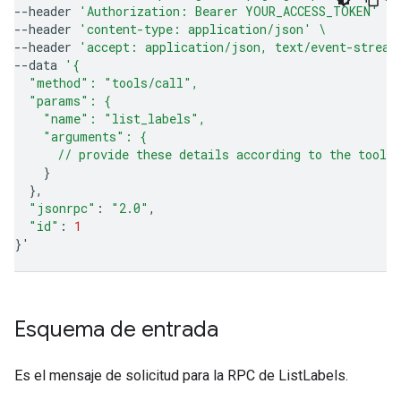
--header
'Authorization: Bearer YOUR_ACCESS_TOKEN'
\
--header
'content-type: application/json'
\
--header
'accept: application/json, text/event-stream
--data
'{
  "method": "tools/call",
  "params": {
    "name": "list_labels",
    "arguments": {
      // provide these details according to the tool'
}
}
"jsonrpc"
:
"2.0"
"id"
:
1
}
'
Esquema de entrada
Es el mensaje de solicitud para la RPC de ListLabels.