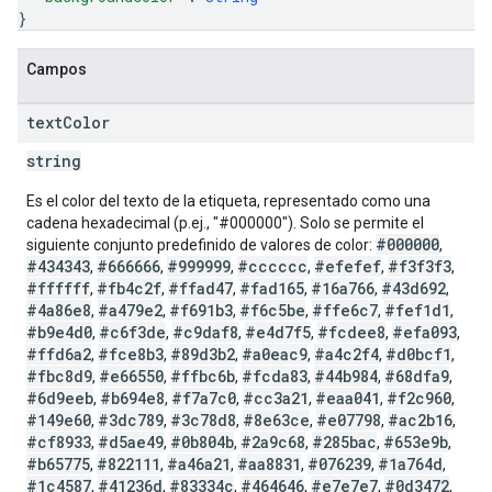
}
Campos
text
Color
string
Es el color del texto de la etiqueta, representado como una
cadena hexadecimal (p.ej., "#000000"). Solo se permite el
#000000
siguiente conjunto predefinido de valores de color:
,
#434343
#666666
#999999
#cccccc
#efefef
#f3f3f3
,
,
,
,
,
,
#ffffff
#fb4c2f
#ffad47
#fad165
#16a766
#43d692
,
,
,
,
,
,
#4a86e8
#a479e2
#f691b3
#f6c5be
#ffe6c7
#fef1d1
,
,
,
,
,
,
#b9e4d0
#c6f3de
#c9daf8
#e4d7f5
#fcdee8
#efa093
,
,
,
,
,
,
#ffd6a2
#fce8b3
#89d3b2
#a0eac9
#a4c2f4
#d0bcf1
,
,
,
,
,
,
#fbc8d9
#e66550
#ffbc6b
#fcda83
#44b984
#68dfa9
,
,
,
,
,
,
#6d9eeb
#b694e8
#f7a7c0
#cc3a21
#eaa041
#f2c960
,
,
,
,
,
,
#149e60
#3dc789
#3c78d8
#8e63ce
#e07798
#ac2b16
,
,
,
,
,
,
#cf8933
#d5ae49
#0b804b
#2a9c68
#285bac
#653e9b
,
,
,
,
,
,
#b65775
#822111
#a46a21
#aa8831
#076239
#1a764d
,
,
,
,
,
,
#1c4587
#41236d
#83334c
#464646
#e7e7e7
#0d3472
,
,
,
,
,
,