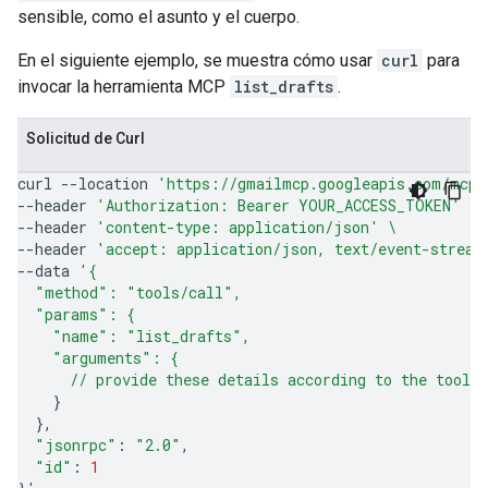
sensible, como el asunto y el cuerpo.
En el siguiente ejemplo, se muestra cómo usar
curl
para
invocar la herramienta MCP
list_drafts
.
Solicitud de Curl
curl
--location
'https://gmailmcp.googleapis.com/mcp/
--header
'Authorization: Bearer YOUR_ACCESS_TOKEN'
\
--header
'content-type: application/json'
\
--header
'accept: application/json, text/event-stream
--data
'{
  "method": "tools/call",
  "params": {
    "name": "list_drafts",
    "arguments": {
      // provide these details according to the tool'
}
}
"jsonrpc"
:
"2.0"
"id"
:
1