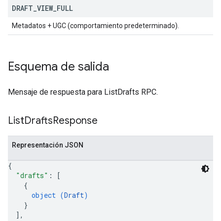
DRAFT
_
VIEW
_
FULL
Metadatos + UGC (comportamiento predeterminado).
Esquema de salida
Mensaje de respuesta para ListDrafts RPC.
List
Drafts
Response
Representación JSON
{
"drafts"
: 
[
{
object (
Draft
)
}
]
,