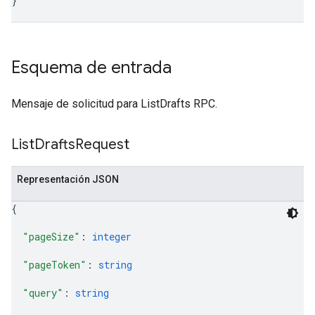
}
'
Esquema de entrada
Mensaje de solicitud para ListDrafts RPC.
List
Drafts
Request
Representación JSON
{
"pageSize"
: 
integer
"pageToken"
: 
string
"query"
: 
string