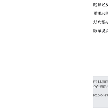
問題描述
可重現該
說明您預
開發環境
除非另有註明，否則本頁
和/或其關聯企業的註冊商
上次更新時間：2026-04-2