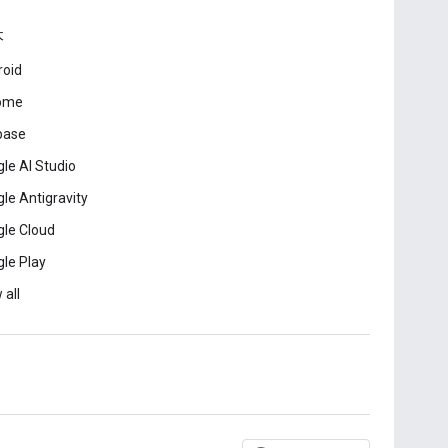
本
roid
ome
base
le AI Studio
le Antigravity
le Cloud
le Play
 all