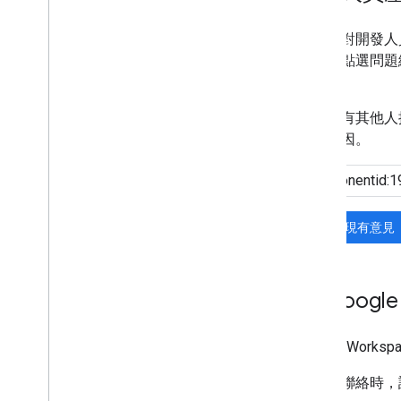
如果您對開發人
報，請點選問題
解。
如果沒有其他人
要的原因。
搜尋現有意見
與 Googl
Google Work
與我們聯絡時，