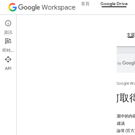
首頁
Google Drive
Workspace
Google Drive
資訊
總覽
指南
參考資料
MCP 伺服器
範例
支援
即時通訊
API
Drive API
首頁
Google W
總覽
官方社群論壇
如何取
Stack Overflow
Issue Tracker
這個頁面中的內
Drive Activity API
問題與建議
總覽
社群論壇 (官方