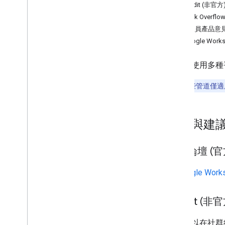
Stack Overflow
Reddit (非官方
Issue Tracker
Stack Overflo
開發人員產品意
Drive Labels API
與 Google Wo
總覽
Stack Overflow
我們會使用多種
Issue Tracker
注意：
這些管道僅適
Google Picker API
總覽
問題與建
Stack Overflow
Issue Tracker
社群論壇 (官
掌握最新資訊
Workspace 服務條款
在
Google Wo
雲端硬碟服務條款
使用者資料和開發人員政策
Reddit (非官
版本資訊
你也可以在社群