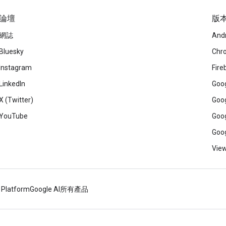
論壇
版
網誌
And
Bluesky
Chr
Instagram
Fire
LinkedIn
Goog
X (Twitter)
Goog
YouTube
Goog
Goog
View
 Platform
Google AI
所有產品