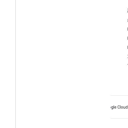
互動交流
Google Developer Program
Google Developer Groups
Google Developer Experts
Accelerators
Google Cloud & NVIDIA
Android
Chrome
Firebase
Google Cloud