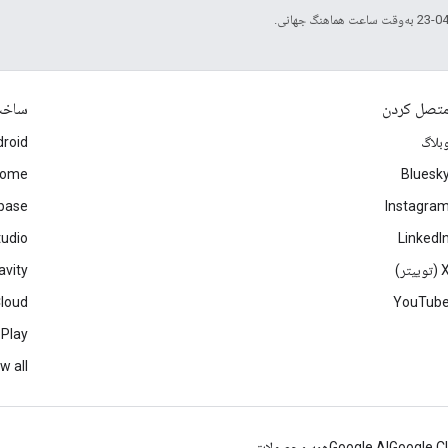
تصل کردن
ساخ
بلاگ
roid
rome
Bluesk
ebase
Instagra
tudio
LinkedI
(توییتر)
avity
Cloud
YouTub
 Play
w all
Google C
Google AI
همه محصولات