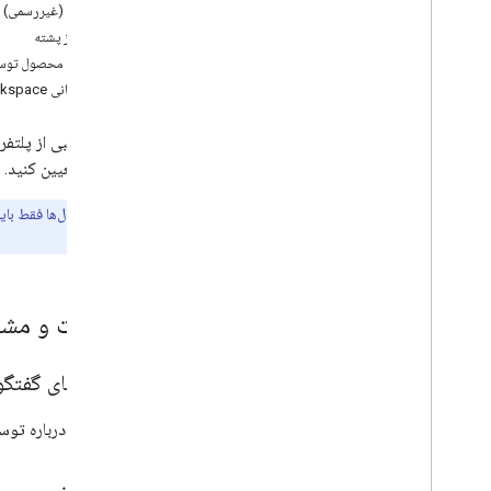
سرریز پشته
ردیت (غیررسمی)
ردیاب مشکل
سرریز پشته
بازخورد محصول توسع
Drive Labels API
با پشتیبانی Google Workspace تماس بگیرید
نمای کلی
سرریز پشته
ما از ترکیبی از پلتف
ردیاب مشکل
کمک را تعیین کنید.
Google Picker API
توجه:
این کانال‌ها فقط با
نمای کلی
شود.
سرریز پشته
ردیاب مشکل
سوالات و مشا
نگه داشتن به روز
شرایط خدمات فضای کاری
انجمن‌های گفتگ
شرایط خدمات Drive
داده های کاربر و خط مشی توسعه دهنده
به گفتگو درباره توسعه Google Workspace د
یادداشت های انتشار