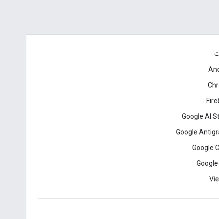
ت
And
Ch
Fir
Google AI S
Google Antigr
Google 
Google
Vie