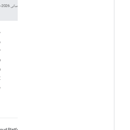
تاریخ آخرین به‌روزرسانی 2026-04-23 به‌وقت ساعت هماهنگ جهانی.
تعامل
م
Google Developer Program
و
y
Google Developer Groups
m
Google Developer Experts
n
Accelerators
Google Cloud & NVIDIA
‫X 
e
loud Platform
Firebase
Chrome
Android