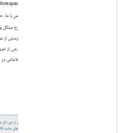
مدیران Google Workspace می‌توانند
هنگام تماس با ما، حت
شرح مشکل و ر
فهرستی از مر
شرحی از خروجی
اطلاعاتی در م
جز در مواردی که غیر از این ذک
جزئیات، به
خطمشی‌های سایت Google Developers‏