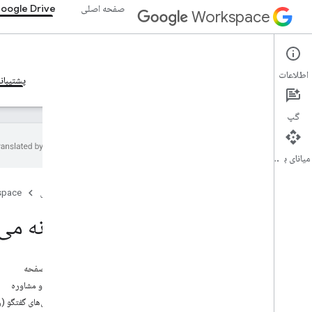
صفحه اصلی
oogle Drive
Workspace
Google Drive
اطلاعات
نمای کلی
راهنما
مرجع
سرور MCP
نمونه ها
پشتیبان
گپ
میانای برنامه‌سازی کاربردی
Drive API
صفحه اصلی
space
نمای کلی
انجمن رسمی انجمن
چگونه می 
سرریز پشته
ردیاب مشکل
در این صفحه
Drive Activity API
سوالات و مشاوره
نمای کلی
انجمن‌های گفتگو (