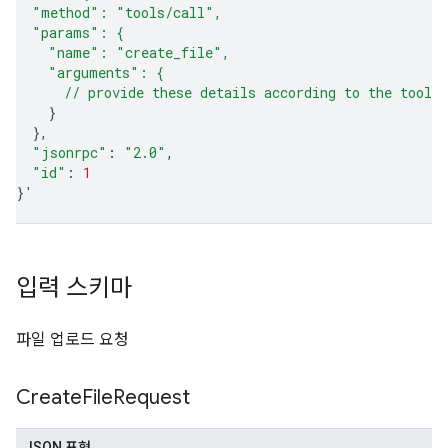
  "method": "tools/call",
  "params": {
    "name": "create_file",
    "arguments": {
      // provide these details according to the tool'
}
}
"jsonrpc"
:
"2.0"
"id"
:
1
}
'
입력 스키마
파일 업로드 요청
Create
File
Request
JSON 표현