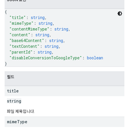
{
"title"
: 
string
,
"mimeType"
: 
string
,
"contentMimeType"
: 
string
,
"content"
: 
string
,
"base64Content"
: 
string
,
"textContent"
: 
string
,
"parentId"
: 
string
,
"disableConversionToGoogleType"
: 
boolean
}
필드
title
string
파일 제목입니다.
mime
Type