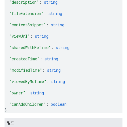
"description"
: 
string
"fileExtension"
: 
string
"contentSnippet"
: 
string
"viewUrl"
: 
string
"sharedWithMeTime"
: 
string
"createdTime"
: 
string
"modifiedTime"
: 
string
"viewedByMeTime"
: 
string
"owner"
: 
string
"canAddChildren"
: 
boolean
}
필드