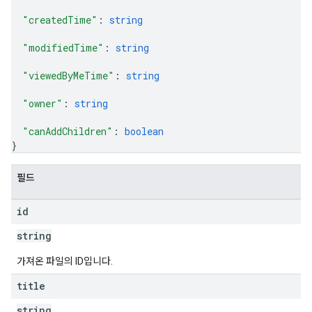
"createdTime"
: 
string
"modifiedTime"
: 
string
"viewedByMeTime"
: 
string
"owner"
: 
string
"canAddChildren"
: 
boolean
}
필드
id
string
가져온 파일의 ID입니다.
title
string