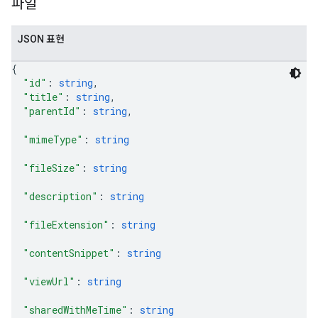
파일
JSON 표현
{
"id"
: 
string
,
"title"
: 
string
,
"parentId"
: 
string
,
"mimeType"
: 
string
"fileSize"
: 
string
"description"
: 
string
"fileExtension"
: 
string
"contentSnippet"
: 
string
"viewUrl"
: 
string
"sharedWithMeTime"
: 
string