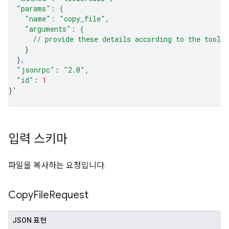
  "params": {
    "name": "copy_file",
    "arguments": {
      // provide these details according to the tool'
}
}
"jsonrpc"
:
"2.0"
"id"
:
1
}
'
입력 스키마
파일을 복사하는 요청입니다.
Copy
File
Request
JSON 표현