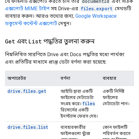
যে ফাইলটি এক্সপোর্ট করতে চান তার
documentId
এবং সঠিক
এক্সপোর্ট MIME টাইপ
সহ Drive-এর
files.export
মেথডটি
ব্যবহার করুন। আরও তথ্যের জন্য,
Google Workspace
ডকুমেন্ট কন্টেন্ট এক্সপোর্ট
দেখুন।
Get
এবং
List
পদ্ধতির তুলনা করুন
নিম্নলিখিত সারণিতে Drive এবং Docs পদ্ধতির মধ্যে পার্থক্য
এবং প্রতিটির মাধ্যমে প্রাপ্ত ডেটা বর্ণনা করা হয়েছে:
অপারেটর
বর্ণনা
ব্যবহার
drive.files.get
আইডি দ্বারা একটি
একটি নির্দিষ্ট
ফাইলের মেটাডেটা
ফাইলের
files
সংগ্রহ করে।
মেটাডেটা পান।
রিসোর্সের একটি
ইনস্ট্যান্স ফেরত দেয়।
drive.files.list
ব্যবহারকারীর
কোন ফাইলটি
ফাইলগুলো খুঁজে
পরিবর্তন করতে