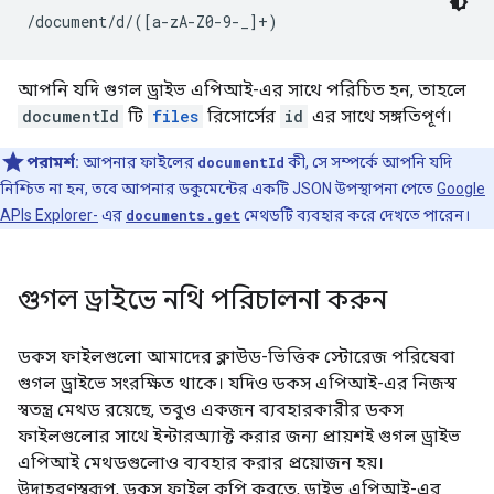
/document/d/([a-zA-Z0-9-_]+)
আপনি যদি গুগল ড্রাইভ এপিআই-এর সাথে পরিচিত হন, তাহলে
documentId
টি
files
রিসোর্সের
id
এর সাথে সঙ্গতিপূর্ণ।
পরামর্শ:
আপনার ফাইলের
documentId
কী, সে সম্পর্কে আপনি যদি
নিশ্চিত না হন, তবে আপনার ডকুমেন্টের একটি JSON উপস্থাপনা পেতে
Google
APIs Explorer-
এর
documents.get
মেথডটি ব্যবহার করে দেখতে পারেন।
গুগল ড্রাইভে নথি পরিচালনা করুন
ডকস ফাইলগুলো আমাদের ক্লাউড-ভিত্তিক স্টোরেজ পরিষেবা
গুগল ড্রাইভে সংরক্ষিত থাকে। যদিও ডকস এপিআই-এর নিজস্ব
স্বতন্ত্র মেথড রয়েছে, তবুও একজন ব্যবহারকারীর ডকস
ফাইলগুলোর সাথে ইন্টারঅ্যাক্ট করার জন্য প্রায়শই গুগল ড্রাইভ
এপিআই মেথডগুলোও ব্যবহার করার প্রয়োজন হয়।
উদাহরণস্বরূপ, ডকস ফাইল কপি করতে, ড্রাইভ এপিআই-এর