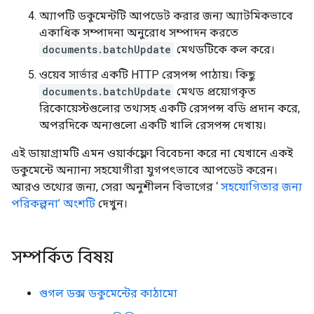
অ্যাপটি ডকুমেন্টটি আপডেট করার জন্য অ্যাটমিকভাবে
একাধিক সম্পাদনা অনুরোধ সম্পাদন করতে
documents.batchUpdate
মেথডটিকে কল করে।
ওয়েব সার্ভার একটি HTTP রেসপন্স পাঠায়। কিছু
documents.batchUpdate
মেথড প্রয়োগকৃত
রিকোয়েস্টগুলোর তথ্যসহ একটি রেসপন্স বডি প্রদান করে,
অপরদিকে অন্যগুলো একটি খালি রেসপন্স দেখায়।
এই ডায়াগ্রামটি এমন ওয়ার্কফ্লো বিবেচনা করে না যেখানে একই
ডকুমেন্টে অন্যান্য সহযোগীরা যুগপৎভাবে আপডেট করেন।
আরও তথ্যের জন্য, সেরা অনুশীলন বিভাগের ‘
সহযোগিতার জন্য
পরিকল্পনা’ অংশটি
দেখুন।
সম্পর্কিত বিষয়
গুগল ডক্স ডকুমেন্টের কাঠামো