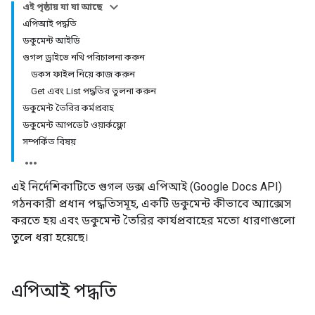
এই পৃষ্ঠায় যা যা আছে
এপিআই পদ্ধতি
ডকুমেন্ট আইডি
গুগল ড্রাইভে নথি পরিচালনা করুন
ডকস ফাইল নিয়ে কাজ করুন
Get এবং List পদ্ধতির তুলনা করুন
ডকুমেন্ট তৈরির কর্মপ্রবাহ
ডকুমেন্ট আপডেট ওয়ার্কফ্লো
সম্পর্কিত বিষয়
এই নির্দেশিকাটিতে গুগল ডক্স এপিআই (Google Docs API)
গঠনকারী প্রধান পদ্ধতিসমূহ, একটি ডকুমেন্ট কীভাবে অ্যাক্সেস
করতে হয় এবং ডকুমেন্ট তৈরির কার্যপ্রবাহের মতো ধারণাগুলো
তুলে ধরা হয়েছে।
এপিআই পদ্ধতি