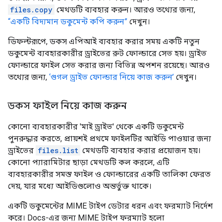
files.copy
মেথডটি ব্যবহার করুন। আরও তথ্যের জন্য,
“একটি বিদ্যমান ডকুমেন্ট কপি করুন”
দেখুন।
ডিফল্টরূপে, ডকস এপিআই ব্যবহার করার সময় একটি নতুন
ডকুমেন্ট ব্যবহারকারীর ড্রাইভের রুট ফোল্ডারে সেভ হয়। ড্রাইভ
ফোল্ডারে ফাইল সেভ করার জন্য বিভিন্ন অপশন রয়েছে। আরও
তথ্যের জন্য,
‘গুগল ড্রাইভ ফোল্ডার নিয়ে কাজ করুন’
দেখুন।
ডকস ফাইল নিয়ে কাজ করুন
কোনো ব্যবহারকারীর 'মাই ড্রাইভ' থেকে একটি ডকুমেন্ট
পুনরুদ্ধার করতে, প্রায়শই প্রথমে ফাইলটির আইডি পাওয়ার জন্য
ড্রাইভের
files.list
মেথডটি ব্যবহার করার প্রয়োজন হয়।
কোনো প্যারামিটার ছাড়া মেথডটি কল করলে, এটি
ব্যবহারকারীর সমস্ত ফাইল ও ফোল্ডারের একটি তালিকা ফেরত
দেয়, যার মধ্যে আইডিগুলোও অন্তর্ভুক্ত থাকে।
একটি ডকুমেন্টের MIME টাইপ ডেটার ধরন এবং ফরম্যাট নির্দেশ
করে। Docs-এর জন্য MIME টাইপ ফরম্যাট হলো