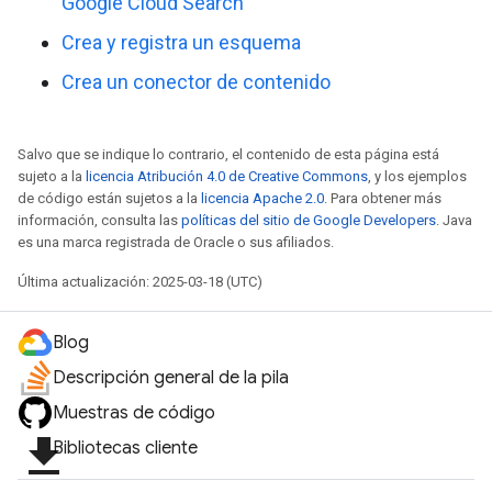
Google Cloud Search
Crea y registra un esquema
Crea un conector de contenido
Salvo que se indique lo contrario, el contenido de esta página está
sujeto a la
licencia Atribución 4.0 de Creative Commons
, y los ejemplos
de código están sujetos a la
licencia Apache 2.0
. Para obtener más
información, consulta las
políticas del sitio de Google Developers
. Java
es una marca registrada de Oracle o sus afiliados.
Última actualización: 2025-03-18 (UTC)
Blog
Descripción general de la pila
Muestras de código
file_download
Bibliotecas cliente