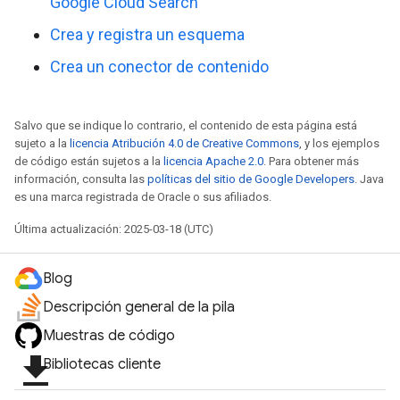
Google Cloud Search
Crea y registra un esquema
Crea un conector de contenido
Salvo que se indique lo contrario, el contenido de esta página está
sujeto a la
licencia Atribución 4.0 de Creative Commons
, y los ejemplos
de código están sujetos a la
licencia Apache 2.0
. Para obtener más
información, consulta las
políticas del sitio de Google Developers
. Java
es una marca registrada de Oracle o sus afiliados.
Última actualización: 2025-03-18 (UTC)
Blog
Descripción general de la pila
Muestras de código
file_download
Bibliotecas cliente