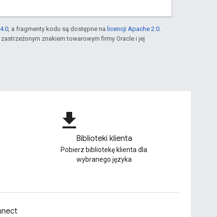
4.0
, a fragmenty kodu są dostępne na
licencji Apache 2.0
.
st zastrzeżonym znakiem towarowym firmy Oracle i jej
file_download
Biblioteki klienta
Pobierz bibliotekę klienta dla
wybranego języka
nect