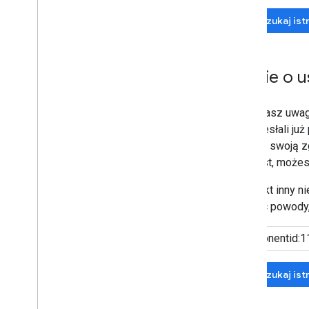
Wyszukaj ist
Opinie o 
Jeśli masz uwagi
nie przesłali ju
wyrazić swoją z
kontekst, możes
Jeśli nikt inny 
podając powody,
Wyszukaj istn