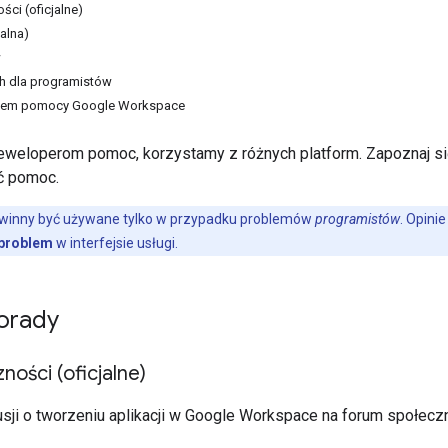
ści (oficjalne)
jalna)
w
ch dla programistów
ołem pomocy Google Workspace
weloperom pomoc, korzystamy z różnych platform. Zapoznaj się 
ać pomoc.
owinny być używane tylko w przypadku problemów
programistów
. Opini
 problem
w interfejsie usługi.
porady
ności (oficjalne)
sji o tworzeniu aplikacji w Google Workspace na forum społecz