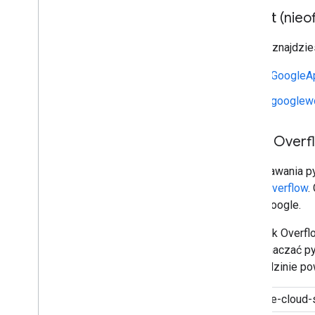
Reddit (nieof
Pomoc znajdzie
r/GoogleA
r/googlew
Stack Overf
Do zadawania py
Stack Overflow
.
konta Google.
Na Stack Overfl
aby oznaczać py
w dziedzinie po