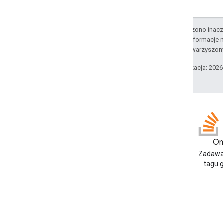
O ile nie stwierdzono inacze
Szczegółowe informacje n
podmiotów stowarzyszon
Ostatnia aktualizacja: 202
Blog
Om
Przeczytaj bloga Google
Zadawa
Workspace Developers
tagu 
Google Workspace dla programistów