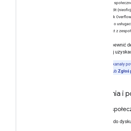
Fora społeczno
Reddit (nieofic
Stack Overflo
Opinie o usługa
Kontakt z zesp
Aby zapewnić de
najlepiej uzysk
Uwaga:
te kanały p
linków
Opinie
lub
Zgłoś
Pytania i 
Fora społecz
Dołącz do dysku