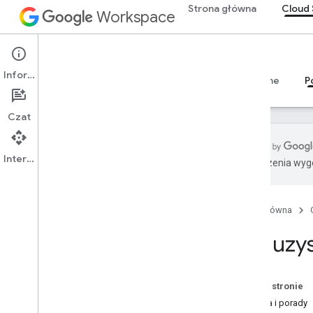
Strona główna
Cloud 
Workspace
Cloud Search
Informacje
Przegląd
Przewodniki
Materiały referencyjne
P
Czat
Interfejs API
Tłumaczenia wyge
Jak uzyskać pomoc
Warunki usługi
Strona główna
Dane użytkownika i zasady dla
deweloperów
Jak uz
Informacje o wersjach
Na tej stronie
Pytania i porady