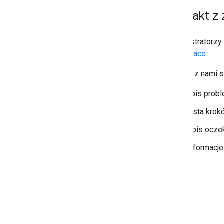
Kontakt z
Administratorz
Workspace
.
Gdy się z nami s
opis probl
Lista krok
Opis oczek
Informacje