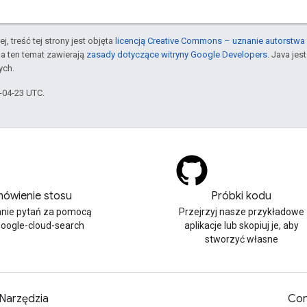
j, treść tej strony jest objęta
licencją Creative Commons – uznanie autorstwa 
a ten temat zawierają
zasady dotyczące witryny Google Developers
. Java je
ych.
6-04-23 UTC.
ówienie stosu
Próbki kodu
nie pytań za pomocą
Przejrzyj nasze przykładowe
google-cloud-search
aplikacje lub skopiuj je, aby
stworzyć własne
Narzędzia
Con