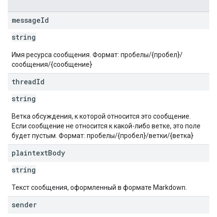
message
Id
string
Имя ресурса сообщения. Формат: пробелы/{пробел}/
сообщения/{сообщение}
thread
Id
string
Ветка обсуждения, к которой относится это сообщение.
Если сообщение не относится к какой-либо ветке, это поле
будет пустым. Формат: пробелы/{пробел}/ветки/{ветка}
plaintext
Body
string
Текст сообщения, оформленный в формате Markdown.
sender