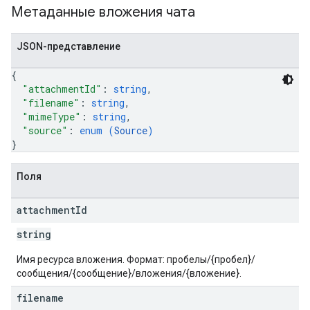
Метаданные вложения чата
JSON-представление
{
"attachmentId"
: 
string
,
"filename"
: 
string
,
"mimeType"
: 
string
,
"source"
: 
enum (
Source
)
}
Поля
attachment
Id
string
Имя ресурса вложения. Формат: пробелы/{пробел}/
сообщения/{сообщение}/вложения/{вложение}.
filename