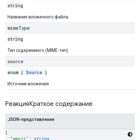
string
Название вложенного файла.
mime
Type
string
Тип содержимого (MIME-тип).
source
enum (
Source
)
Источник вложения.
РеакцияКраткое содержание
JSON-представление
{
"emoji"
: 
string
,