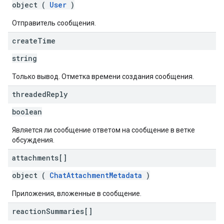
object (
User
)
Отправитель сообщения.
create
Time
string
Только вывод. Отметка времени создания сообщения.
threaded
Reply
boolean
Является ли сообщение ответом на сообщение в ветке
обсуждения.
attachments[]
object (
ChatAttachmentMetadata
)
Приложения, вложенные в сообщение.
reaction
Summaries[]