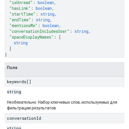
"isUnread"
: 
boolean
,
"hasLink"
: 
boolean
,
"startTime"
: 
string
,
"endTime"
: 
string
,
"mentionsMe"
: 
boolean
,
"conversationIncludesUser"
: 
string
,
"spaceDisplayNames"
: 
[
string
]
}
Поля
keywords[]
string
Необязательно. Набор ключевых слов, используемых для
фильтрации результатов.
conversation
Id
string