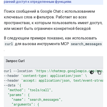
ранний доступ к определенным функциям.
Поиск сообщений в Google Chat с использованием
ключевых слов и фильтров. Работает во всех
пространствах, к которым пользователь имеет доступ,
или может быть ограничен конкретной беседой.
В следующем примере показано, как использовать
curl
для вызова инструмента MCP
search_messages
.
Запрос Curl
curl
--location
'https://chatmcp.googleapis.com/mcp/v
--header
'content-type: application/json'
\
--header
'accept: application/json, text/event-stream
--data
'{
  "method": "tools/call",
  "params": {
    "name": "search_messages",
    "arguments": {