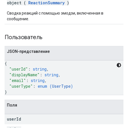
object (
ReactionSummary
)
Сводка реакций с помощью эмодзи, включенная в
сообщение.
Пользователь
JSON-представление
{
"userId"
: 
string
,
"displayName"
: 
string
,
"email"
: 
string
,
"userType"
: 
enum (
UserType
)
}
Поля
user
Id