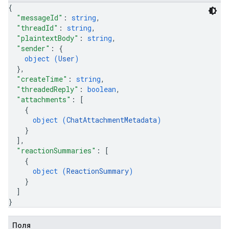
{
"messageId"
: 
string
,
"threadId"
: 
string
,
"plaintextBody"
: 
string
,
"sender"
: 
{
object (
User
)
}
,
"createTime"
: 
string
,
"threadedReply"
: 
boolean
,
"attachments"
: 
[
{
object (
ChatAttachmentMetadata
)
}
]
,
"reactionSummaries"
: 
[
{
object (
ReactionSummary
)
}
]
}
Поля