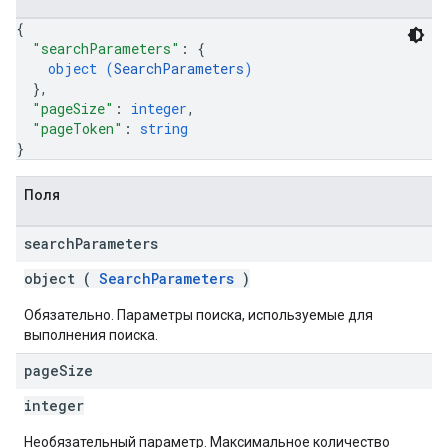
{
"searchParameters"
: 
{
object (
SearchParameters
)
}
,
"pageSize"
: 
integer
,
"pageToken"
: 
string
}
Поля
search
Parameters
object (
SearchParameters
)
Обязательно. Параметры поиска, используемые для
выполнения поиска.
page
Size
integer
Необязательный параметр. Максимальное количество