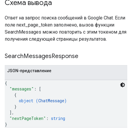
Схема вывода
Ответ на запрос поиска сообщений в Google Chat. Если
поле next_page_token заполнено, вызов функции
SearchMessages можно повторить с этим токеном для
получения следующей страницы результатов.
Search
Messages
Response
JSON-представление
{
"messages"
: 
[
{
object (
ChatMessage
)
}
]
,
"nextPageToken"
: 
string
}