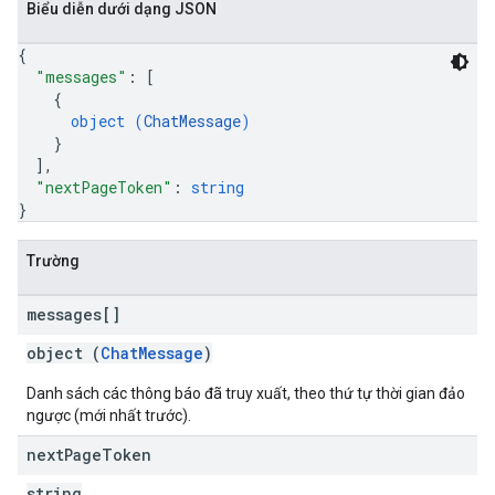
Biểu diễn dưới dạng JSON
{
"messages"
: 
[
{
object (
ChatMessage
)
}
]
,
"nextPageToken"
: 
string
}
Trường
messages[]
object (
ChatMessage
)
Danh sách các thông báo đã truy xuất, theo thứ tự thời gian đảo
ngược (mới nhất trước).
next
Page
Token
string