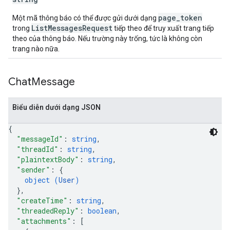
page_token
Một mã thông báo có thể được gửi dưới dạng
ListMessagesRequest
trong
tiếp theo để truy xuất trang tiếp
theo của thông báo. Nếu trường này trống, tức là không còn
trang nào nữa.
Chat
Message
Biểu diễn dưới dạng JSON
{
"messageId"
: 
string
,
"threadId"
: 
string
,
"plaintextBody"
: 
string
,
"sender"
: 
{
object (
User
)
}
,
"createTime"
: 
string
,
"threadedReply"
: 
boolean
,
"attachments"
: 
[