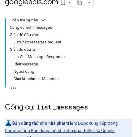
googleapis
.
com
Trên trang này
Công cụ: list_messages
Giản đồ đầu vào
ListChatMessagesRequest
Giản đồ đầu ra
ListChatMessagesResponse
ChatMessage
Người dùng
ChatAttachmentMetadata
Công cụ:
list
_
messages
Bản dùng thử cho nhà phát triển:
Được cung cấp trong
Chương trình Bản dùng thử cho nhà phát triển của Google