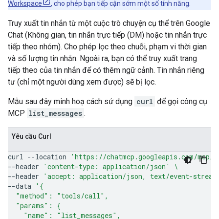
Workspace
, cho phép bạn tiếp cận sớm một số tính năng.
Truy xuất tin nhắn từ một cuộc trò chuyện cụ thể trên Google
Chat (Không gian, tin nhắn trực tiếp (DM) hoặc tin nhắn trực
tiếp theo nhóm). Cho phép lọc theo chuỗi, phạm vi thời gian
và số lượng tin nhắn. Ngoài ra, bạn có thể truy xuất trang
tiếp theo của tin nhắn để có thêm ngữ cảnh. Tin nhắn riêng
tư (chỉ một người dùng xem được) sẽ bị lọc.
Mẫu sau đây minh hoạ cách sử dụng
curl
để gọi công cụ
MCP
list_messages
.
Yêu cầu Curl
curl
--location
'https://chatmcp.googleapis.com/mcp/v
--header
'content-type: application/json'
\
--header
'accept: application/json, text/event-stream
--data
'{
  "method": "tools/call",
  "params": {
    "name": "list_messages",