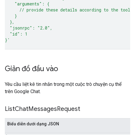
    "arguments": {
      // provide these details according to the tool 
    }
  },
  "jsonrpc": "2.0",
  "id": 1
}'
Giản đồ đầu vào
Yêu cầu liệt kê tin nhắn trong một cuộc trò chuyện cụ thể
trên Google Chat.
List
Chat
Messages
Request
Biểu diễn dưới dạng JSON