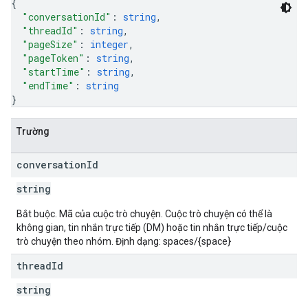
{
"conversationId"
: 
string
,
"threadId"
: 
string
,
"pageSize"
: 
integer
,
"pageToken"
: 
string
,
"startTime"
: 
string
,
"endTime"
: 
string
}
Trường
conversation
Id
string
Bắt buộc. Mã của cuộc trò chuyện. Cuộc trò chuyện có thể là
không gian, tin nhắn trực tiếp (DM) hoặc tin nhắn trực tiếp/cuộc
trò chuyện theo nhóm. Định dạng: spaces/{space}
thread
Id
string