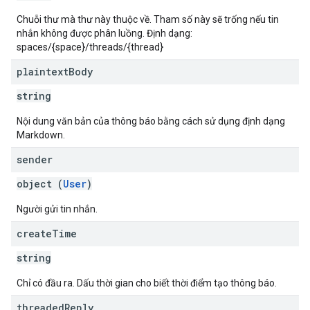
Chuỗi thư mà thư này thuộc về. Tham số này sẽ trống nếu tin
nhắn không được phân luồng. Định dạng:
spaces/{space}/threads/{thread}
plaintext
Body
string
Nội dung văn bản của thông báo bằng cách sử dụng định dạng
Markdown.
sender
object (
User
)
Người gửi tin nhắn.
create
Time
string
Chỉ có đầu ra. Dấu thời gian cho biết thời điểm tạo thông báo.
threaded
Reply