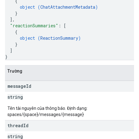
{
object (
ChatAttachmentMetadata
)
}
]
,
"reactionSummaries"
: 
[
{
object (
ReactionSummary
)
}
]
}
Trường
message
Id
string
Tên tài nguyên của thông báo. Định dạng:
spaces/{space}/messages/{message}
thread
Id
string