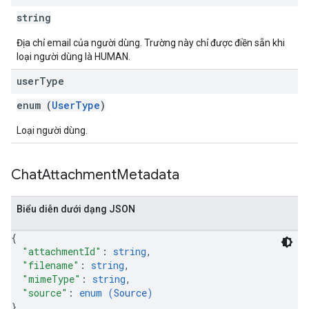
string
Địa chỉ email của người dùng. Trường này chỉ được điền sẵn khi
loại người dùng là HUMAN.
user
Type
enum (
UserType
)
Loại người dùng.
Chat
Attachment
Metadata
Biểu diễn dưới dạng JSON
{
"attachmentId"
: 
string
,
"filename"
: 
string
,
"mimeType"
: 
string
,
"source"
: 
enum (
Source
)
}