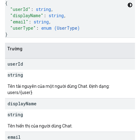
{
"userId"
: 
string
,
"displayName"
: 
string
,
"email"
: 
string
,
"userType"
: 
enum (
UserType
)
}
Trường
user
Id
string
Tên tài nguyên của một người dùng Chat. Định dạng:
users/{user}.
display
Name
string
Tên hiển thị của người dùng Chat.
email