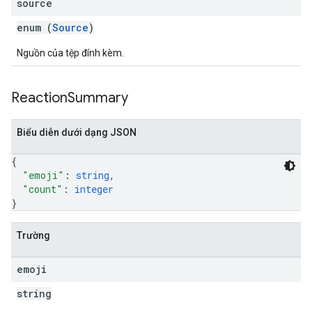
source
enum (
Source
)
Nguồn của tệp đính kèm.
Reaction
Summary
Biểu diễn dưới dạng JSON
{
"emoji"
: 
string
,
"count"
: 
integer
}
Trường
emoji
string