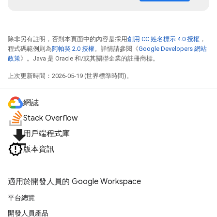
除非另有註明，否則本頁面中的內容是採用
創用 CC 姓名標示 4.0 授權
，
程式碼範例則為
阿帕契 2.0 授權
。詳情請參閱《
Google Developers 網站
政策
》。Java 是 Oracle 和/或其關聯企業的註冊商標。
上次更新時間：2026-05-19 (世界標準時間)。
網誌
Stack Overflow
file_download
用戶端程式庫
版本資訊
適用於開發人員的 Google Workspace
平台總覽
開發人員產品