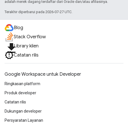
adalah merek dagang terdaftar dari Oracle dan/atau afiliasinya.
Terakhir diperbarui pada 2026-07-27 UTC.
Blog
Stack Overflow
file_download
Library klien
Catatan rilis
Google Workspace untuk Developer
Ringkasan platform
Produk developer
Catatan rilis
Dukungan developer
Persyaratan Layanan