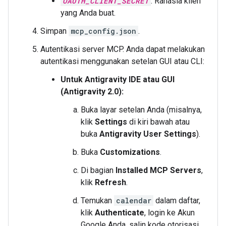
OAUTH_CLIENT_SECRET
: Rahasia klien
yang Anda buat.
Simpan
mcp_config.json
.
Autentikasi server MCP. Anda dapat melakukan
autentikasi menggunakan setelan GUI atau CLI:
Untuk Antigravity IDE atau GUI
(Antigravity 2.0):
Buka layar setelan Anda (misalnya,
klik
Settings
di kiri bawah atau
buka
Antigravity User Settings
).
Buka
Customizations
.
Di bagian
Installed MCP Servers
,
klik
Refresh
.
Temukan
calendar
dalam daftar,
klik
Authenticate
, login ke Akun
Google Anda, salin kode otorisasi,