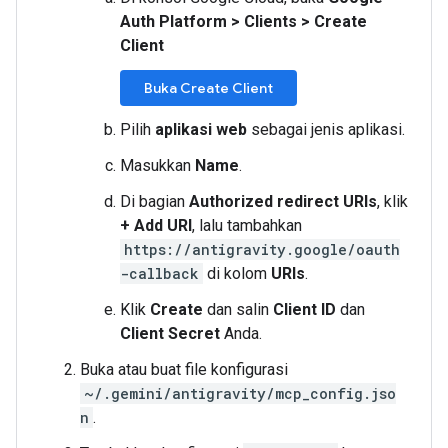
Auth Platform
>
Clients
>
Create
Client
Buka Create Client
Pilih
aplikasi web
sebagai jenis aplikasi.
Masukkan
Name
.
Di bagian
Authorized redirect URIs
, klik
+ Add URI
, lalu tambahkan
https://antigravity.google/oauth
-callback
di kolom
URIs
.
Klik
Create
dan salin
Client ID
dan
Client Secret
Anda.
Buka atau buat file konfigurasi
~/.gemini/antigravity/mcp_config.jso
n
.