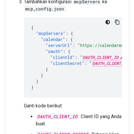
Tambahkan konfigurasi
mcpServers
ke
mcp_config.json
:
{
"mcpServers"
:
{
"calendar"
:
{
"serverUrl"
:
"https://calendarmcp.go
"oauth"
:
{
"clientId"
:
"
OAUTH_CLIENT_ID
"
,
"clientSecret"
:
"
OAUTH_CLIENT_SECR
}
}
}
}
Ganti kode berikut:
OAUTH_CLIENT_ID
: Client ID yang Anda
buat.