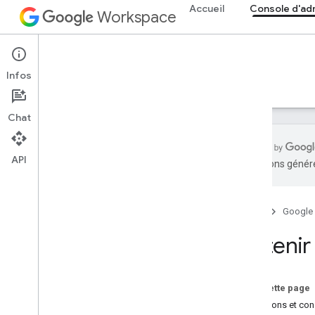
Accueil
Console d'ad
Workspace
Admin console
Infos
Aperçu
Guides
Référence
Assistance
Chat
API
traductions généré
Obtenir de l'aide
Obtenir de l'aide
Accueil
Google
Cloud Identity
API People
Obtenir 
Autres ressources
Forum officiel de la communauté
Sur cette page
Stack Overflow
Questions et con