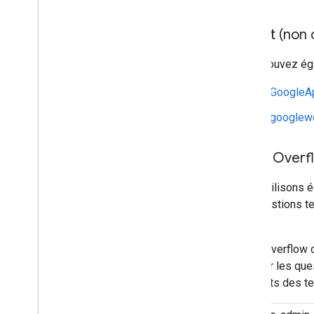
Reddit (non o
Vous pouvez éga
r/GoogleA
r/googlew
Stack Overf
Nous utilisons 
aux questions t
Google.
Stack Overflow c
marquer les ques
d'experts des t