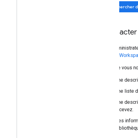
Rechercher d
Contacter
Les administra
Google Workspa
Lorsque vous nou
Une descri
Une liste d
Une descri
recevez.
Des inform
bibliothèqu