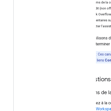
Centre d'aide pour les
Forums de la c
administrateurs
Reddit (non off
Issue Tracker
Stack Overflo
Conditions d'utilisation
Commentaires sur
Données utilisateur et règlement
Contacter l'ass
pour les développeurs
Notes de version
Nous utilisons 
pour déterminer l
Remarque
: Ces can
envoyés via les liens
Com
Questions 
Forums de la
Participez à la
Google Worksp