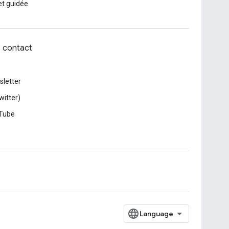
et guidée
z contact
letter
witter)
Tube