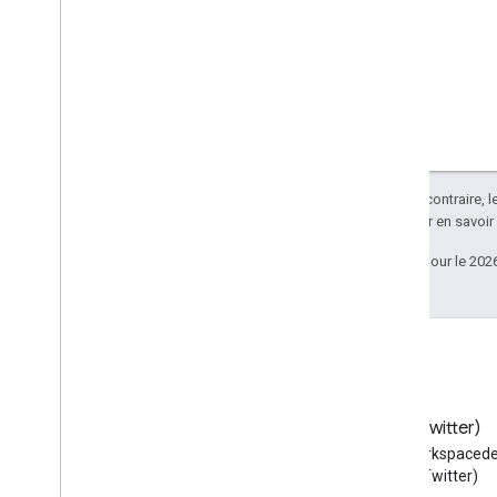
Sauf indication contraire, 
Apache 2.0
. Pour en savoir
Dernière mise à jour le 202
Blog
X (Twitter)
Lire le blog des développeurs
Suivez @workspacede
Google Workspace
X (Twitter)