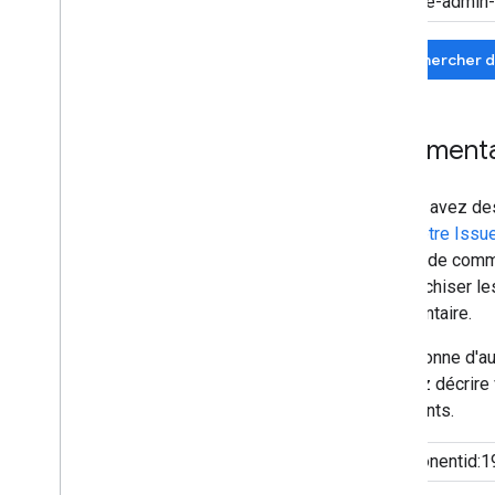
Rechercher d
Commentai
Si vous avez de
dans notre Issu
rapport de comme
à hiérarchiser l
commentaire.
Si personne d'a
Veuillez décrir
importants.