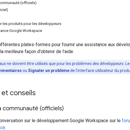
ommunauté (officiels)
iciel)
w
 les produits pour les développeurs
istance Google Workspace
différentes plates-formes pour fournir une assistance aux dével
a meilleure façon d'obtenir de l'aide.
aux ne doivent être utilisés que pour les problèmes
des développeurs
. L
mentaires
ou
Signaler un problème
de l'interface utilisateur du produ
et conseils
 communauté (officiels)
 conversation sur le développement Google Workspace sur le
for
ace
.