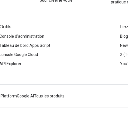
pour créer le vôtre
pratique 
Outils
Lie
Console d'administration
Blog
Tableau de bord Apps Script
News
console Google Cloud
X (T
API Explorer
You
 Platform
Google AI
Tous les produits