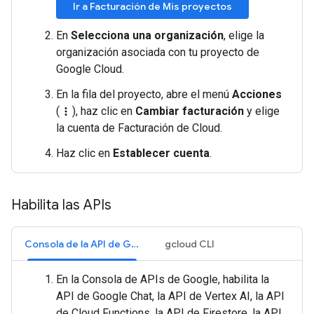
Ir a Facturación de Mis proyectos
En
Selecciona una organización
, elige la
organización asociada con tu proyecto de
Google Cloud.
En la fila del proyecto, abre el menú
Acciones
(
), haz clic en
Cambiar facturación
y elige
more_vert
la cuenta de Facturación de Cloud.
Haz clic en
Establecer cuenta
.
Habilita las APIs
Consola de la API de Google
gcloud CLI
En la Consola de APIs de Google, habilita la
API de Google Chat, la API de Vertex AI, la API
de Cloud Functions, la API de Firestore, la API