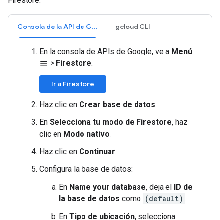
Firestore:
Consola de la API de Google
gcloud CLI
En la consola de APIs de Google, ve a
Menú
>
Firestore
.
menu
Ir a Firestore
Haz clic en
Crear base de datos
.
En
Selecciona tu modo de Firestore
, haz
clic en
Modo nativo
.
Haz clic en
Continuar
.
Configura la base de datos:
En
Name your database
, deja el
ID de
la base de datos
como
(default)
.
En
Tipo de ubicación
, selecciona