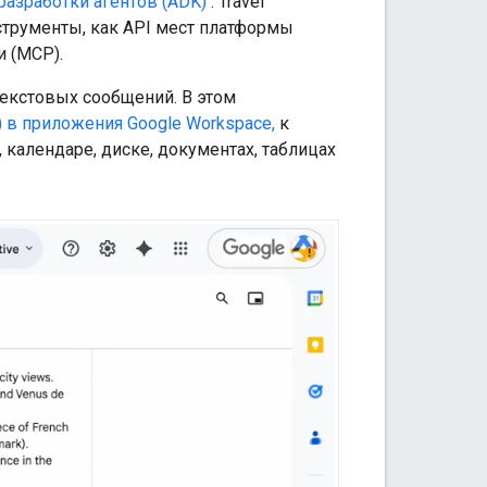
разработки агентов (ADK)
. Travel
струменты, как API мест платформы
и (MCP).
текстовых сообщений. В этом
 в приложения Google Workspace,
к
 календаре, диске, документах, таблицах