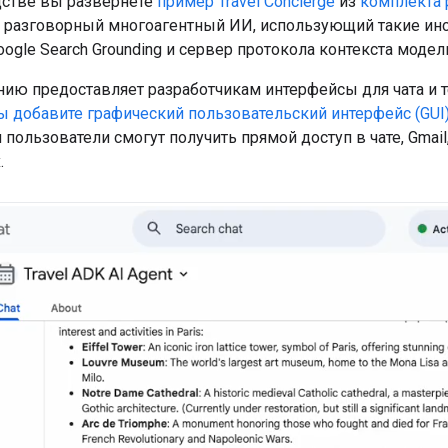
дстве вы развернете
пример Travel Concierge
из
комплекта 
то разговорный многоагентный ИИ, использующий такие ин
oogle Search Grounding и сервер протокола контекста модел
нию предоставляет разработчикам интерфейсы для чата и 
ы добавите графический пользовательский интерфейс (GUI)
пользователи смогут получить прямой доступ в чате, Gmail,
.