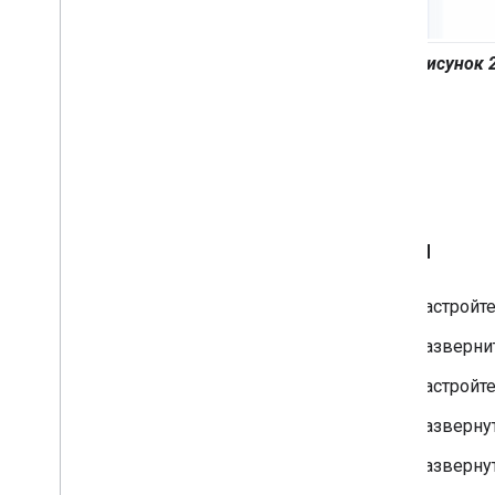
Рисунок 2
Цели
Настройте
Развернит
Настройте
Развернут
Развернут