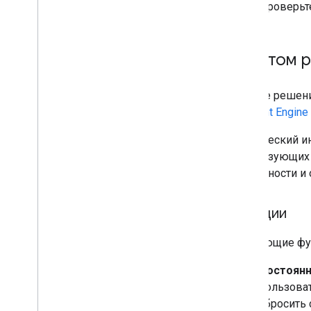
Проверьт
Об этом 
Данное решени
AI Agent Engine
Графический ин
использующих ч
особенности и 
Функции
Следующие фун
Постоянн
пользоват
сбросить 