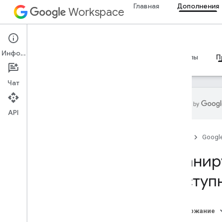
Главная
Дополнения
Workspace
Add-ons
Информация
Обзор
Руководства
Справочные материалы
П
Чат
API
Обзор
Главная
Googl
Дополнения Google Workspace
Планир
Концепции ИИ в приложениях
Google Chat
доступ
Анализируйте и маркируйте
сообщения Gmail с помощью Gemini
Отвечайте на вопросы с помощью
Содержание
ИИ в чатах