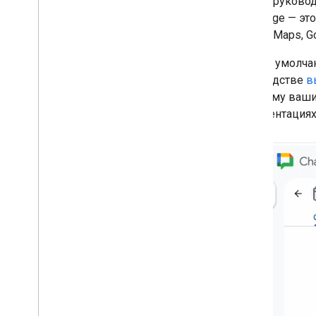
В этом руково
выполнения в слайдах
Concierge — э
Лаборатория кода Node
.
js
Google Maps, G
Образовательные ресурсы
ADK по умолча
Примеры кода Git
Hub
руководстве
в
Библиотека сценариев приложений
которому ваши 
Git
Hub OAuth 2
.
0
и презентациях