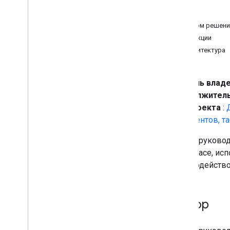
Обзор
Интеграция Gemini Enterprise
Agents с Google Workspace
Цели
Интеграция агентов Vertex AI с
Об этом решени
Google Workspace
Функции
Управляйте проектами в чат-
Архитектура
пространствах
Планируйте поездки с помощью
ИИ-агента
,
доступного в Google
Workspace
Уровень влад
Реагирование на инциденты
Продолжител
(аутентификация пользователей)
Тип проекта
:
Предварительный просмотр ссылок
документов, т
из Google Книг
Копировать макросы
В этом руковод
Получить информацию об
Workspace, исп
участниках команды
взаимодействов
Планируйте встречи в чатах
.
Перевести текст
Обзор
Надстройки редактора
Очистить данные в Таблицах
Показывать индикаторы