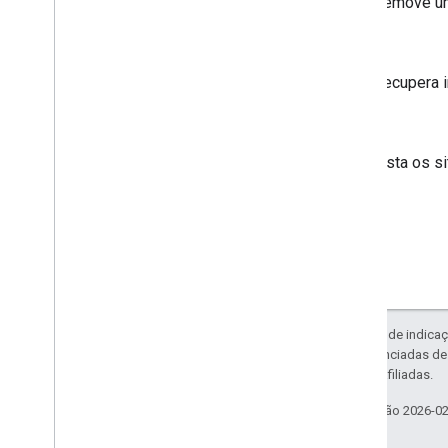
Remove um 
get
Recupera i
list
Lista os s
Exceto em caso de indicaç
código são licenciadas d
da Oracle e/ou afiliadas.
Última atualização 2026-0