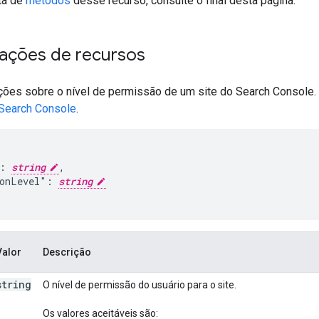
sta de
métodos
desse recurso, consulte o final desta página.
ações de recursos
ões sobre o nível de permissão de um site do Search Console. 
Search Console
.
: 
string
,

onLevel": 
string
Valor
Descrição
string
O nível de permissão do usuário para o site.
Os valores aceitáveis são: