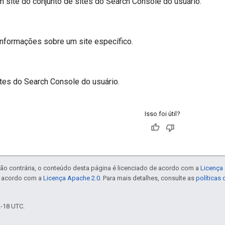
site do conjunto de sites do Search Console do usuário.
nformações sobre um site específico.
ites do Search Console do usuário.
Isso foi útil?
ão contrária, o conteúdo desta página é licenciado de acordo com a
Licença 
e acordo com a
Licença Apache 2.0
. Para mais detalhes, consulte as
políticas
2-18 UTC.