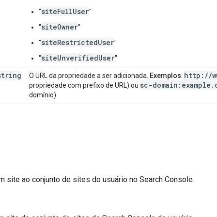
siteFullUser
"
"
siteOwner
"
"
siteRestrictedUser
"
"
siteUnverifiedUser
"
"
string
http:
/
/
w
O URL da propriedade a ser adicionada.
Exemplos
:
sc-domain:example
.
propriedade com prefixo de URL) ou
domínio)
m site ao conjunto de sites do usuário no Search Console.