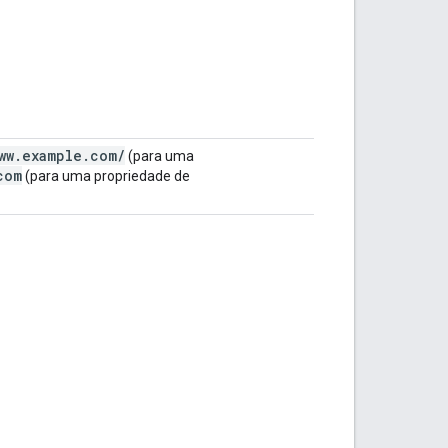
ww
.
example
.
com
/
(para uma
com
(para uma propriedade de