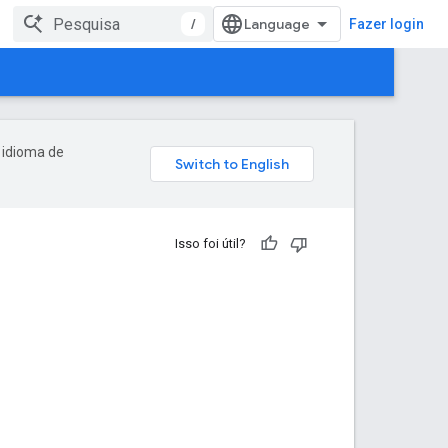
/
Fazer login
 idioma de
Isso foi útil?