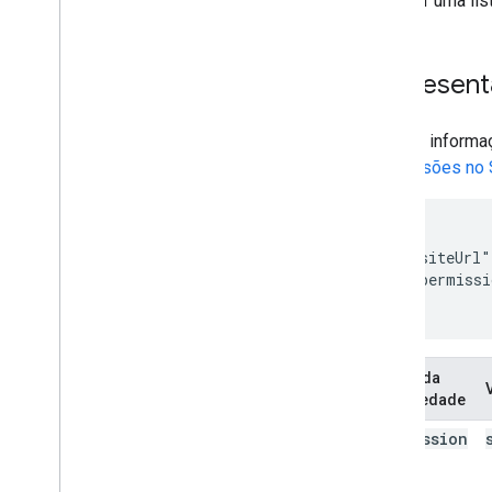
Para ver uma li
Represent
Contém informaç
Permissões no 
{

  "siteUrl"
  "permissi
}
Nome da
propriedade
permission
Level