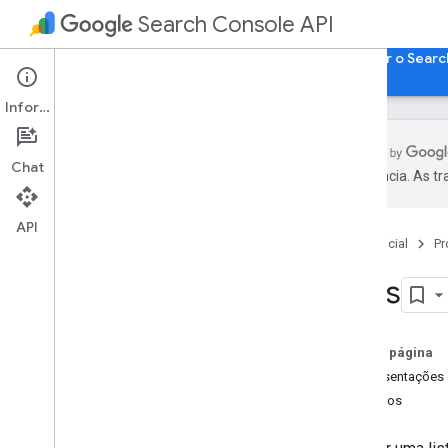
Search Console API
Página inicial
Guias
Referência
Acessar o Searc
Informações
Chat
preferência. As t
Lista de métodos
Mensagens de erro padrão
API
Página inicial
Pr
Search Analytics
Sitemaps
Sites
Sites
Visão geral
adicionar
Nesta página
excluir
Representações 
recebe
Métodos
lista
Inspeção de URL