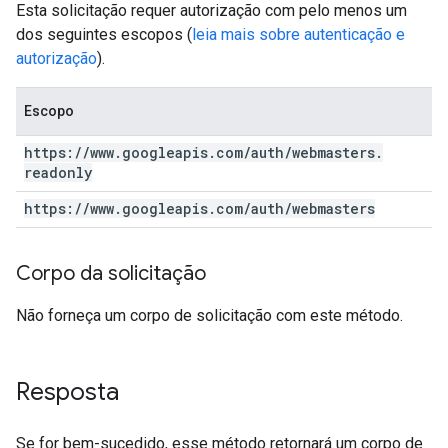
Esta solicitação requer autorização com pelo menos um
dos seguintes escopos (
leia mais sobre autenticação e
autorização
).
Escopo
https:
/
/
www
.
googleapis
.
com
/
auth
/
webmasters
.
readonly
https:
/
/
www
.
googleapis
.
com
/
auth
/
webmasters
Corpo da solicitação
Não forneça um corpo de solicitação com este método.
Resposta
Se for bem-sucedido, esse método retornará um corpo de