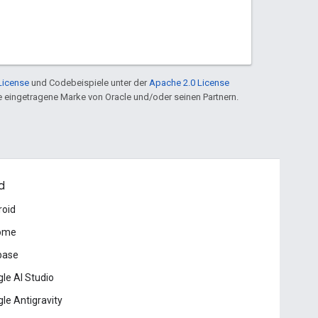
License
und Codebeispiele unter der
Apache 2.0 License
ine eingetragene Marke von Oracle und/oder seinen Partnern.
d
roid
ome
base
le AI Studio
le Antigravity