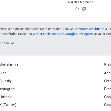
War das hilfreich?
ben, sind die Inhalte dieser Seite unter der
Creative Commons Attribution 4.0 
tionen finden Sie in den
Websiterichtlinien von Google Developers
. Java ist e
7-25 (UTC).
Verbinden
Buil
Blog
And
Bluesky
Chr
Instagram
Fire
LinkedIn
Goog
X (Twitter)
Goog