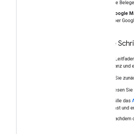
die Beleg
Google M
über Googl
Erste Schri
Dieser Leitfaden
Akzeptanz und e
Führen Sie zunäc
Lesen Sie
Fülle das
hast und er
Nachdem du