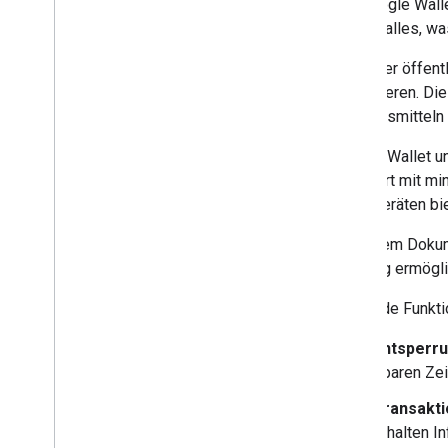
Mit Google Walle
Google Maps-Banner
vereint alles, w
Sichtbarkeit von Apps und Websites
Betreiber öffen
akzeptieren. Die
Technische Integration
Verkehrsmitteln 
Grundlegende Anforderungen
Einstellungen für erweiterte Funktionen
Google Wallet un
GTFS-Feedeinbindung
erfordert mit m
Bahnhofs- und Haltestellennamen
Mobilgeräten bie
Testen und bereitstellen
In diesem Dokum
Testphasen und ‑zyklen
Nutzung ermögli
Testkriterien
Folgende Funkti
Ressourcen
Entsperru
Versionshinweise
sparen Zei
Richtlinien zu den
Nutzungsbedingungen
Transakti
Häufig gestellte Fragen
erhalten I