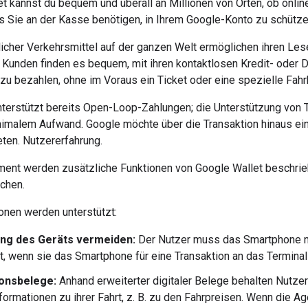
t kannst du bequem und überall an Millionen von Orten, ob onlin
as Sie an der Kasse benötigen, in Ihrem Google-Konto zu schütze
tlicher Verkehrsmittel auf der ganzen Welt ermöglichen ihren L
 Kunden finden es bequem, mit ihren kontaktlosen Kredit- oder De
zu bezahlen, ohne im Voraus ein Ticket oder eine spezielle Fah
terstützt bereits Open-Loop-Zahlungen; die Unterstützung von T
inimalem Aufwand. Google möchte über die Transaktion hinaus ei
ten. Nutzererfahrung.
ent werden zusätzliche Funktionen von Google Wallet beschrieben
chen.
onen werden unterstützt:
ng des Geräts vermeiden:
Der Nutzer muss das Smartphone ni
t, wenn sie das Smartphone für eine Transaktion an das Terminal 
onsbelege:
Anhand erweiterter digitaler Belege behalten Nutze
nformationen zu ihrer Fahrt, z. B. zu den Fahrpreisen. Wenn die 