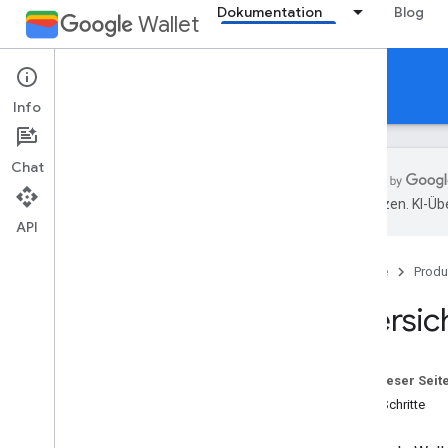
Dokumentation
Blog
Wallet
Open loop transit
Info
Chat
übersetzen. KI-Üb
API
Übersicht
Voraussetzungen
Startseite
Produ
Einrichtung
Übersic
Integrationsschritte
Technische Architektur
Auf dieser Seit
Funktionen für Mobilgeräte
Erste Schritte
Entsperren des Geräts überspringen
Transaktionsbelege