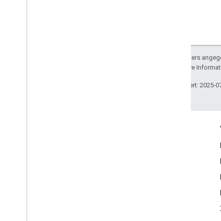
Sofern nicht anders angege
lizenziert. Weitere Informa
Zuletzt aktualisiert: 2025-0
Engagieren
Google Developer Program
Google Developer Groups
Google Developer Experts
Accelerators
Google Cloud & NVIDIA