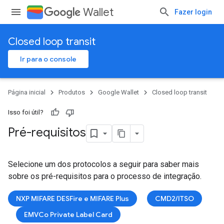
Wallet
Fazer login
Closed loop transit
Ir para o console
Página inicial
Produtos
Google Wallet
Closed loop transit
Isso foi útil?
Pré-requisitos
Selecione um dos protocolos a seguir para saber mais
sobre os pré-requisitos para o processo de integração.
NXP MIFARE DESFire e MIFARE Plus
CMD2/ITSO
EMVCo Private Label Card