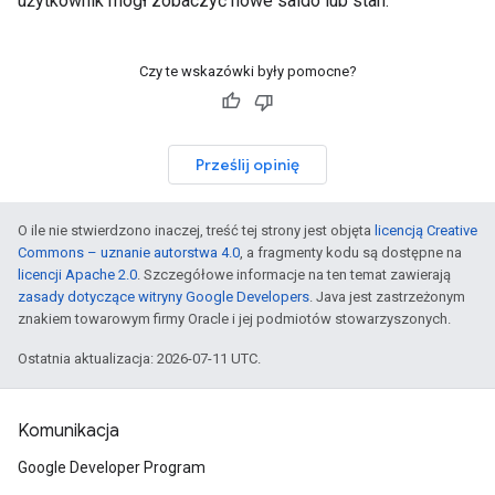
użytkownik mógł zobaczyć nowe saldo lub stan.
Czy te wskazówki były pomocne?
Prześlij opinię
O ile nie stwierdzono inaczej, treść tej strony jest objęta
licencją Creative
Commons – uznanie autorstwa 4.0
, a fragmenty kodu są dostępne na
licencji Apache 2.0
. Szczegółowe informacje na ten temat zawierają
zasady dotyczące witryny Google Developers
. Java jest zastrzeżonym
znakiem towarowym firmy Oracle i jej podmiotów stowarzyszonych.
Ostatnia aktualizacja: 2026-07-11 UTC.
Komunikacja
Google Developer Program