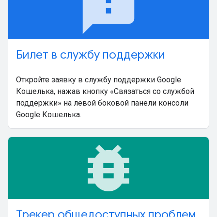
feedback
Билет в службу поддержки
Откройте заявку в службу поддержки Google
Кошелька, нажав кнопку «Связаться со службой
поддержки» на левой боковой панели консоли
Google Кошелька.
bug_report
Трекер общедоступных проблем