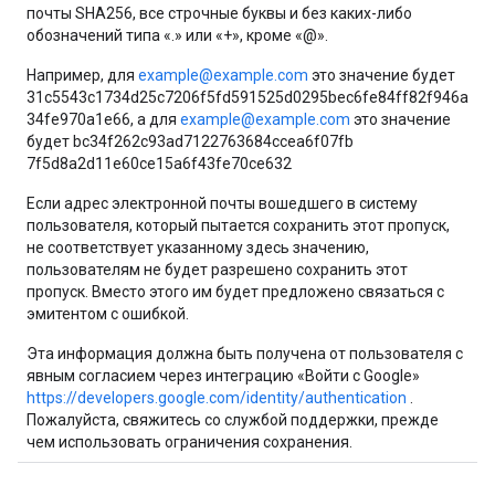
почты SHA256, все строчные буквы и без каких-либо
обозначений типа «.» или «+», кроме «@».
Например, для
example@example.com
это значение будет
31c5543c1734d25c7206f5fd591525d0295bec6fe84ff82f946a
34fe970a1e66, а для
example@example.com
это значение
будет bc34f262c93ad7122763684ccea6f07fb
7f5d8a2d11e60ce15a6f43fe70ce632
Если адрес электронной почты вошедшего в систему
пользователя, который пытается сохранить этот пропуск,
не соответствует указанному здесь значению,
пользователям не будет разрешено сохранить этот
пропуск. Вместо этого им будет предложено связаться с
эмитентом с ошибкой.
Эта информация должна быть получена от пользователя с
явным согласием через интеграцию «Войти с Google»
https://developers.google.com/identity/authentication
.
Пожалуйста, свяжитесь со службой поддержки, прежде
чем использовать ограничения сохранения.