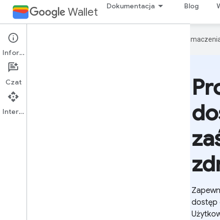
Dokumentacja
Blog
Wallet
Google używa technologii AI do tłumaczeni
Informacje
Pr
Czat
do
Interfejs API
za
zd
Zapewni
dostęp 
Użytkow