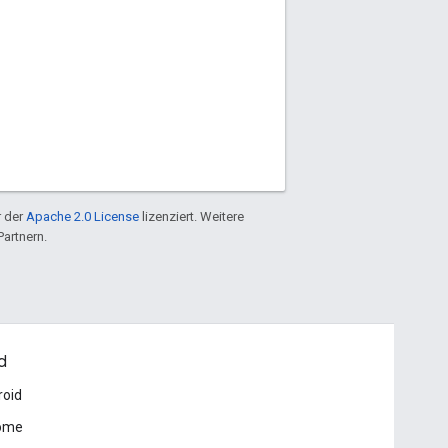
r der
Apache 2.0 License
lizenziert. Weitere
Partnern.
d
roid
ome