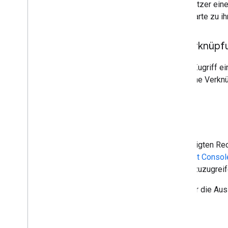
Bei Testergebnissen wird dem Nutzer eine 
Einwilligung zustimmen, um die Karte zu i
Einfacher Zugriff über Verknüpf
Nutzer können für den einfachen Zugriff e
hinzufügt, wird er aufgefordert, eine Verk
Erste Schritte
Wenn du Entwickler eines berechtigten Re
über das Feld
Google Pay & Wallet Consol
auf die Entwicklerdokumentation zuzugreif
Nachdem Sie die Genehmigung für die Auss
Einträgen zu Android-Geräten.
Erste Schritte