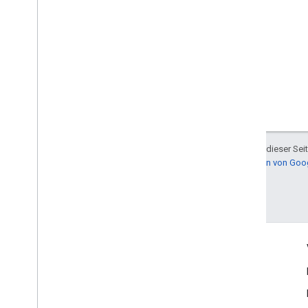
Sofern nicht anders angegeben, sind die Inhalte dieser Sei
Informationen finden Sie in den
Websiterichtlinien von Go
Zuletzt aktualisiert: 2026-07-11 (UTC).
Engagieren
Google Developer Program
Google Developer Groups