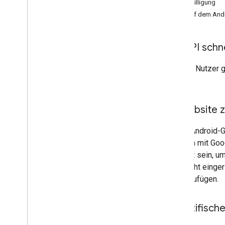
Ausdrückliche, länderspezifische Einwilligung
Einfacher Zugriff über Verknüpfung auf dem Andr
Erste Schritte
Über die Google Wallet API schn
Mit der Google Wallet API können Nutzer 
leicht darauf zugreifen können.
Über App oder mobile Website 
Testergebnisse können auf dem Android-G
versuchen, die Karte hinzuzufügen mit Goo
Gerät des Nutzers muss entsperrt sein, um
Nutzer die Displaysperre noch nicht eingeri
versucht, ein Testergebnis hinzuzufügen.
Ausdrückliche
,
länderspezifische