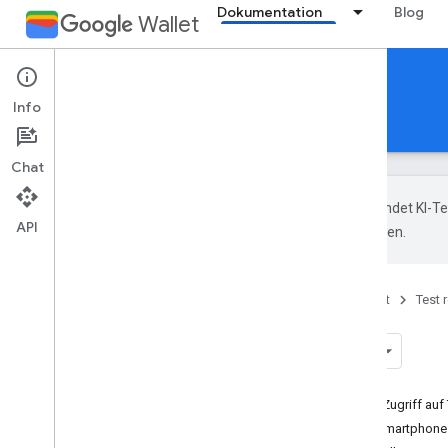
Dokumentation
Blog
Wallet
Test records
Info
Übersicht
Support
Chat
Google verwendet KI-Tec
API
Übersetzungen können Fehler enthalten.
Startseite
Produkte
Google Wallet
Test 
Übersicht
Auf dieser Seite
Über die Google Wallet API schnellen Zugriff au
Über App oder mobile Website zum Smartphone