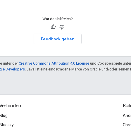
War das hilfreich?
Feedback geben
te unter der
Creative Commons Attribution 4.0 License
und Codebeispiele unte
ogle Developers
. Java ist eine eingetragene Marke von Oracle und/oder seinen 
Verbinden
Buil
Blog
And
Bluesky
Chr