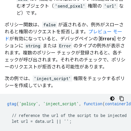
むオブジェクト（
'send_pixel'
権限の
'url'
な
ど）です。
ポリシー関数は、
false
が返されるか、例外がスローさ
れると権限のリクエストを拒否します。
プレビュー モー
ド
が有効になっていると、デバッグペインの [
Errors
] セク
ションに
string
または
Error
のタイプの例外が表示さ
れます。複数のポリシー チェックが登録されると、各チ
ェックが呼び出されます。それぞれのチェックで、ポリシ
ーのリクエストが拒否される可能性があります。
次の例では、
'inject_script'
権限をチェックするポリ
シーを作成しています。
gtag
(
'policy'
,
'inject_script'
,
function
(
containerId
//
reference
the
url
of
the
script
to
be
injected
let
url
=
data.url
||
''
;