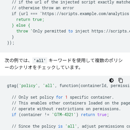
//
if
the
url
of
the
injected
script
exactly
match
//
otherwise
throw
an
error
if
(url
===
'
https
:
//
scripts
.
example
.
com
/
analytics
    return true;
  } else {
    throw '
Only
permitted
to
inject
https
://
scripts
.
}
}
);
次の例では、
'all'
キーワードを使用して複数のポリシ
ーのシナリオをチェックしています。
gtag
(
'policy'
,
'all'
,
function
(
containerId
,
permissi
//
Only
set
policy
for
1
specific
container
.
//
This
enables
other
containers
loaded
on
the
pag
//
operate
without
restrictions
on
permissions
.
if
(
container
!=
'GTM-4321'
)
return
true
;
//
Since
the
policy
is
'all'
,
adjust
permissions
c