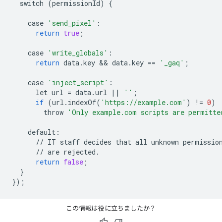
switch
(
permissionId
)
{
case
'send_pixel'
:
return
true
;
case
'write_globals'
:
return
data
.
key
 && 
data
.
key
==
'_gaq'
;
case
'inject_script'
:
let
url
=
data
.
url
||
''
;
if
(
url
.
indexOf
(
'https://example.com'
)
!=
0
)
throw
'Only example.com scripts are permitte
default
:
//
IT
staff
decides
that
all
unknown
permissio
//
are
rejected
.
return
false
;
}
});
この情報は役に立ちましたか？