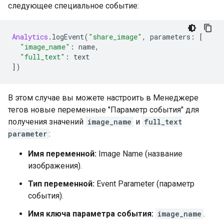
следующее специальное событие:
Analytics
.
logEvent
(
"share_image"
,
 parameters
:
[
"image_name"
:
 name
,
"full_text"
:
 text
])
В этом случае вы можете настроить в Менеджере
тегов новые переменные "Параметр события" для
получения значений
image_name
и
full_text
parameter
:
Имя переменной:
Image Name (название
изображения).
Тип переменной:
Event Parameter (параметр
события).
Имя ключа параметра события:
image_name
.