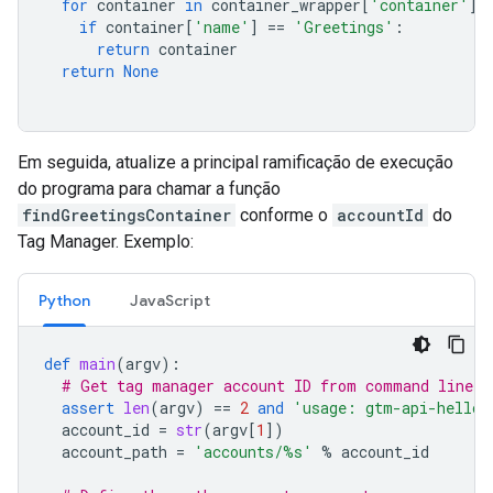
for
container
in
container_wrapper
[
'container'
]:
if
container
[
'name'
]
==
'Greetings'
:
return
container
return
None
Em seguida, atualize a principal ramificação de execução
do programa para chamar a função
findGreetingsContainer
conforme o
accountId
do
Tag Manager. Exemplo:
Python
JavaScript
def
main
(
argv
):
# Get tag manager account ID from command line.
assert
len
(
argv
)
==
2
and
'usage: gtm-api-hello-
account_id
=
str
(
argv
[
1
])
account_path
=
'accounts/
%s
'
%
account_id