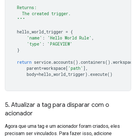
  Returns:
    The created trigger.
  """
hello_world_trigger
=
{
'name'
:
'Hello World Rule'
,
'type'
:
'PAGEVIEW'
}
return
service
.
accounts
()
.
containers
()
.
workspace
parent
=
workspace
[
'path'
],
body
=
hello_world_trigger
)
.
execute
()
5
.
Atualizar a tag para disparar com o
acionador
Agora que uma tag e um acionador foram criados, eles
precisam ser vinculados. Para fazer isso, adicione