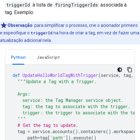
triggerId
à lista de
firingTriggerIds
associada à
tag. Exemplo:
Observação
: para simplificar o processo, crie o acionador primeiro
e especifique o
triggerId
na hora de criar a tag, em vez de fazer uma
atualização adicional nela.
Python
JavaScript
def
UpdateHelloWorldTagWithTrigger
(
service
,
tag
,
t
"""Update a Tag with a Trigger.
  Args:
    service: the Tag Manager service object.
    tag: the tag to associate with the trigger.
    trigger: the trigger to associate with the tag
  """
# Get the tag to update.
tag
=
service
.
accounts
()
.
containers
()
.
workspaces
path
=
tag
[
'path'
])
.
execute
()