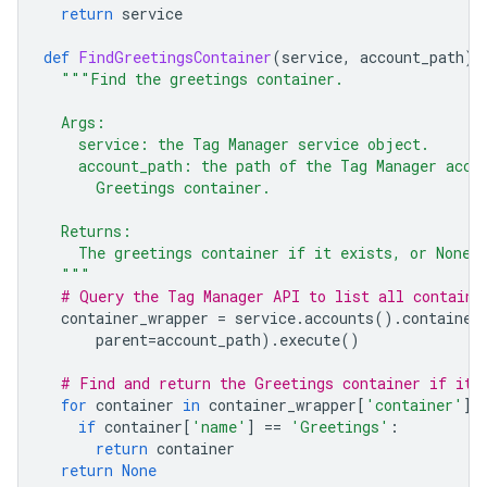
return
service
def
FindGreetingsContainer
(
service
,
account_path
):
"""Find the greetings container.
  Args:
    service: the Tag Manager service object.
    account_path: the path of the Tag Manager acco
      Greetings container.
  Returns:
    The greetings container if it exists, or None 
  """
# Query the Tag Manager API to list all containe
container_wrapper
=
service
.
accounts
()
.
container
parent
=
account_path
)
.
execute
()
# Find and return the Greetings container if it 
for
container
in
container_wrapper
[
'container'
]:
if
container
[
'name'
]
==
'Greetings'
:
return
container
return
None