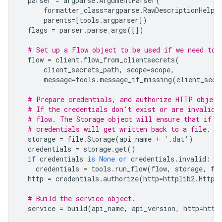
parser
=
argparse
.
ArgumentParser
(
formatter_class
=
argparse
.
RawDescriptionHelpF
parents
=
[
tools
.
argparser
])
flags
=
parser
.
parse_args
([])
# Set up a Flow object to be used if we need to 
flow
=
client
.
flow_from_clientsecrets
(
client_secrets_path
,
scope
=
scope
,
message
=
tools
.
message_if_missing
(
client_secr
# Prepare credentials, and authorize HTTP object
# If the credentials don't exist or are invalid 
# flow. The Storage object will ensure that if s
# credentials will get written back to a file.
storage
=
file
.
Storage
(
api_name
+
'.dat'
)
credentials
=
storage
.
get
()
if
credentials
is
None
or
credentials
.
invalid
:
credentials
=
tools
.
run_flow
(
flow
,
storage
,
fl
http
=
credentials
.
authorize
(
http
=
httplib2
.
Http
(
# Build the service object.
service
=
build
(
api_name
,
api_version
,
http
=
http