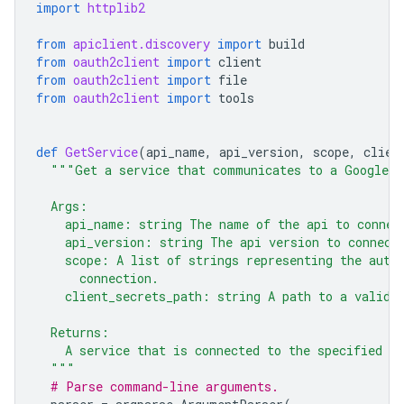
import
httplib2
from
apiclient.discovery
import
build
from
oauth2client
import
client
from
oauth2client
import
file
from
oauth2client
import
tools
def
GetService
(
api_name
,
api_version
,
scope
,
clien
"""Get a service that communicates to a Google A
  Args:
    api_name: string The name of the api to connec
    api_version: string The api version to connect
    scope: A list of strings representing the auth
      connection.
    client_secrets_path: string A path to a valid 
  Returns:
    A service that is connected to the specified A
  """
# Parse command-line arguments.