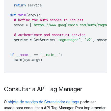
return
service
def
main
(
argv
):
# Define the auth scopes to request.
scope
=
[
'https://www.googleapis.com/auth/tagman
# Authenticate and construct service.
service
=
GetService
(
'tagmanager'
,
'v2'
,
scope
,
if
__name__
==
'__main__'
:
main
(
sys
.
argv
)
Consultar a API Tag Manager
O
objeto de serviço do Gerenciador de tags
pode ser
usado para consultar a API Tag Manager. Para implementar