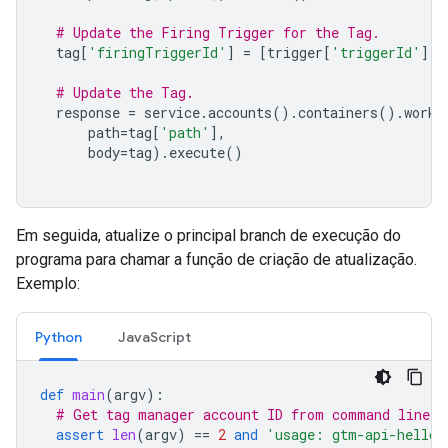
# Update the Firing Trigger for the Tag.
tag
[
'firingTriggerId'
]
=
[
trigger
[
'triggerId'
]]
# Update the Tag.
response
=
service
.
accounts
()
.
containers
()
.
works
path
=
tag
[
'path'
],
body
=
tag
)
.
execute
()
Em seguida, atualize o principal branch de execução do
programa para chamar a função de criação de atualização.
Exemplo:
Python
JavaScript
def
main
(
argv
):
# Get tag manager account ID from command line.
assert
len
(
argv
)
==
2
and
'usage: gtm-api-hello-