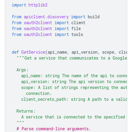
import
httplib2
from
apiclient.discovery
import
build
from
oauth2client
import
client
from
oauth2client
import
file
from
oauth2client
import
tools
def
GetService
(
api_name
,
api_version
,
scope
,
clien
"""Get a service that communicates to a Google A
  Args:
    api_name: string The name of the api to connec
    api_version: string The api version to connect
    scope: A list of strings representing the auth
      connection.
    client_secrets_path: string A path to a valid 
  Returns:
    A service that is connected to the specified A
  """
# Parse command-line arguments.