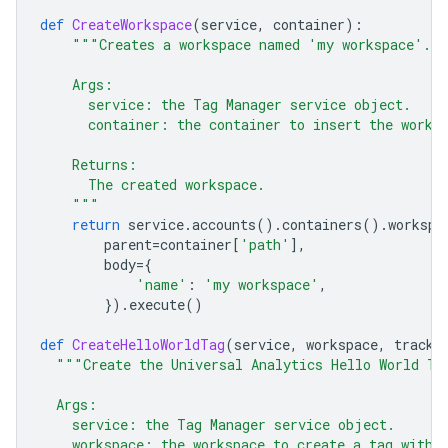
def
CreateWorkspace
(
service
,
container
):
"""Creates a workspace named 'my workspace'.
    Args:
      service: the Tag Manager service object.
      container: the container to insert the works
    Returns:
      The created workspace.
    """
return
service
.
accounts
()
.
containers
()
.
workspa
parent
=
container
[
'path'
],
body
=
{
'name'
:
'my workspace'
,
})
.
execute
()
def
CreateHelloWorldTag
(
service
,
workspace
,
tracki
"""Create the Universal Analytics Hello World Ta
  Args:
    service: the Tag Manager service object.
    workspace: the workspace to create a tag withi