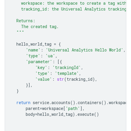
    workspace: the workspace to create a tag withi
    tracking_id: the Universal Analytics tracking 
  Returns:
    The created tag.
  """
hello_world_tag
=
{
'name'
:
'Universal Analytics Hello World'
,
'type'
:
'ua'
,
'parameter'
:
[{
'key'
:
'trackingId'
,
'type'
:
'template'
,
'value'
:
str
(
tracking_id
),
}],
}
return
service
.
accounts
()
.
containers
()
.
workspace
parent
=
workspace
[
'path'
],
body
=
hello_world_tag
)
.
execute
()