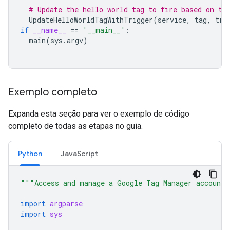
# Update the hello world tag to fire based on th
UpdateHelloWorldTagWithTrigger
(
service
,
tag
,
tri
if
__name__
==
'__main__'
:
main
(
sys
.
argv
)
Exemplo completo
Expanda esta seção para ver o exemplo de código
completo de todas as etapas no guia.
Python
JavaScript
"""Access and manage a Google Tag Manager account
import
argparse
import
sys