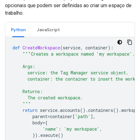
opcionais que podem ser definidas ao criar um espaço de
trabalho.
Python
JavaScript
def
CreateWorkspace
(
service
,
container
):
"""Creates a workspace named 'my workspace'.
    Args:
      service: the Tag Manager service object.
      container: the container to insert the works
    Returns:
      The created workspace.
    """
return
service
.
accounts
()
.
containers
()
.
workspa
parent
=
container
[
'path'
],
body
=
{
'name'
:
'my workspace'
,
})
.
execute
()