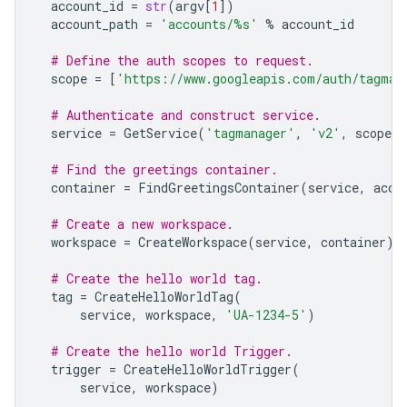
account_id
=
str
(
argv
[
1
])
account_path
=
'accounts/
%s
'
%
account_id
# Define the auth scopes to request.
scope
=
[
'https://www.googleapis.com/auth/tagman
# Authenticate and construct service.
service
=
GetService
(
'tagmanager'
,
'v2'
,
scope
,
# Find the greetings container.
container
=
FindGreetingsContainer
(
service
,
acco
# Create a new workspace.
workspace
=
CreateWorkspace
(
service
,
container
)
# Create the hello world tag.
tag
=
CreateHelloWorldTag
(
service
,
workspace
,
'UA-1234-5'
)
# Create the hello world Trigger.
trigger
=
CreateHelloWorldTrigger
(
service
,
workspace
)