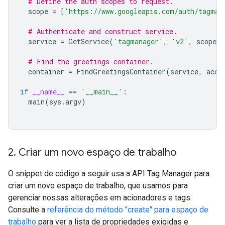
# Define the auth scopes to request.
scope
=
[
'https://www.googleapis.com/auth/tagman
# Authenticate and construct service.
service
=
GetService
(
'tagmanager'
,
'v2'
,
scope
,
# Find the greetings container.
container
=
FindGreetingsContainer
(
service
,
acco
if
__name__
==
'__main__'
:
main
(
sys
.
argv
)
2
.
Criar um novo espaço de trabalho
O snippet de código a seguir usa a API Tag Manager para
criar um novo espaço de trabalho, que usamos para
gerenciar nossas alterações em acionadores e tags.
Consulte a
referência do método "create" para espaço de
trabalho
para ver a lista de propriedades exigidas e