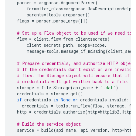
parser
=
argparse
.
ArgumentParser
(
formatter_class
=
argparse
.
RawDescriptionHelpF
parents
=
[
tools
.
argparser
])
flags
=
parser
.
parse_args
([])
# Set up a Flow object to be used if we need to 
flow
=
client
.
flow_from_clientsecrets
(
client_secrets_path
,
scope
=
scope
,
message
=
tools
.
message_if_missing
(
client_secr
# Prepare credentials, and authorize HTTP object
# If the credentials don't exist or are invalid 
# flow. The Storage object will ensure that if s
# credentials will get written back to a file.
storage
=
file
.
Storage
(
api_name
+
'.dat'
)
credentials
=
storage
.
get
()
if
credentials
is
None
or
credentials
.
invalid
:
credentials
=
tools
.
run_flow
(
flow
,
storage
,
fl
http
=
credentials
.
authorize
(
http
=
httplib2
.
Http
(
# Build the service object.
service
=
build
(
api_name
,
api_version
,
http
=
http