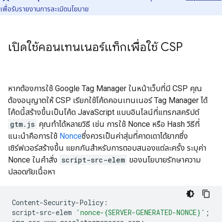
เพื่อรับรายงานการละเมิดนโยบาย
เปิดใช้คอนเทนเนอร์แท็กเพื่อใช้ CSP
หากต้องการใช้ Google Tag Manager ในหน้าเว็บที่มี CSP คุณ
ต้องอนุญาตให้ CSP เรียกใช้โค้ดคอนเทนเนอร์ Tag Manager ได้
โค้ดนี้สร้างขึ้นเป็นโค้ด JavaScript แบบอินไลน์ที่แทรกสคริปต์
gtm.js
คุณทำได้หลายวิธี เช่น การใช้ Nonce หรือ Hash วิธีที่
แนะนำคือการใช้
Nonce
ซึ่งควรเป็นค่าสุ่มที่คาดเดาได้ยากซึ่ง
เซิร์ฟเวอร์สร้างขึ้น แยกกันสำหรับการตอบสนองแต่ละครั้ง ระบุค่า
Nonce ในคําสั่ง
script-src-elem
ของนโยบายรักษาความ
ปลอดภัยเนื้อหา
Content
-
Security
-
Policy
:
script
-
src
-
elem
'nonce-{SERVER-GENERATED-NONCE}'
;