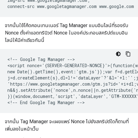
img
-
src
www
.
googletagmanager
.
com
;
connect
-
src
www
.
googletagmanager
.
com
www
.
google
.
com
จากนั้นใช้โค้ดคอนเทนเนอร์ Tag Manager แบบอินไลน์ที่รองรับ
Nonce ตั้งค่าแอตทริบิวต์ Nonce ในองค์ประกอบสคริปต์แบบอิน
ไลน์ให้มีค่าเดียวกันนี้
<!-- Google Tag Manager -->

<script nonce='{SERVER-GENERATED-NONCE}'>(function(w
new Date().getTime(),event:'gtm.js'});var f=d.getEle
j=d.createElement(s),dl=l!='dataLayer'?'&l='+l:'';j
'https://www.googletagmanager.com/gtm.js?id='+i+dl;v
n&&j.setAttribute('nonce',n.nonce||n.getAttribute('n
})(window,document,'script','dataLayer','GTM-XXXXXX'
จากนั้น Tag Manager จะเผยแพร่ Nonce ไปยังสคริปต์ใดก็ตามที่
เพิ่มลงในหน้าเว็บ