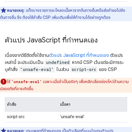
หมายเหตุ:
แท็กบางรายการจะโหลดเนื้อหาจากต้นทางอื่นหรือส่งคำขอไปยัง
ต้นทางอื่น จึง ต้องใช้คําสั่ง CSP เพิ่มเติมเพื่อให้ทำงานได้อย่างถูกต้อง
ตัวแปร Java
Script ที่กำหนดเอง
เนื่องจากวิธีติดตั้งใช้งาน
ตัวแปร JavaScript ที่กำหนดเอง
ตัวแปร
เหล่านี้ จะประเมินเป็น
undefined
หากมี CSP เว้นแต่จะมีการระ
บุคําสั่ง
'unsafe-eval'
ในส่วน
script-src
ของ CSP
ใช้
'unsafe-eval'
เฉพาะเมื่อจำเป็นจริงๆ เพื่อหลีกเลี่ยงช่องโหว่ด้านความ
ปลอดภัยที่อาจเกิดขึ้น
คำสั่ง
เนื้อหา
script-src
'unsafe-eval'
หมายเหตุ:
เทมเพลตที่กำหนดเอง
เป็นตัวเลือกที่แนะนำแทนตัวแปร