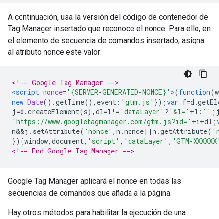
A continuación, usa la versión del código de contenedor de
Tag Manager insertado que reconoce el nonce. Para ello, en
el elemento de secuencia de comandos insertado, asigna
al atributo nonce este valor:
<!-- Google Tag Manager -->
<script
nonce
=
'{SERVER-GENERATED-NONCE}'
>
(
function
(
w
new
Date
().
getTime
(),
event
:
'gtm.js'
});
var
 f
=
d
.
getEl
j
=
d
.
createElement
(
s
),
dl
=
l
!=
'dataLayer'
?
'&l='
+
l
:
''
;
'https://www.googletagmanager.com/gtm.js?id='
+
i
+
dl
;
n
&&
j
.
setAttribute
(
'nonce'
,
n
.
nonce
||
n
.
getAttribute
(
'
})(
window
,
document
,
'script'
,
'dataLayer'
,
'GTM-XXXXXX
<!-- End Google Tag Manager -->
Google Tag Manager aplicará el nonce en todas las
secuencias de comandos que añada a la página.
Hay otros métodos para habilitar la ejecución de una