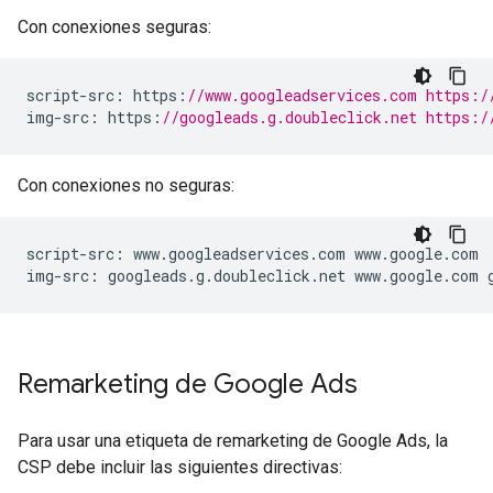
Con conexiones seguras:
script
-
src
:
 https
:
//www.googleadservices.com https:/
img
-
src
:
 https
:
//googleads.g.doubleclick.net https:/
Con conexiones no seguras:
script
-
src
:
 www
.
googleadservices
.
com www
.
google
.
com
img
-
src
:
 googleads
.
g
.
doubleclick
.
net www
.
google
.
com 
Remarketing de Google Ads
Para usar una etiqueta de remarketing de Google Ads, la
CSP debe incluir las siguientes directivas: