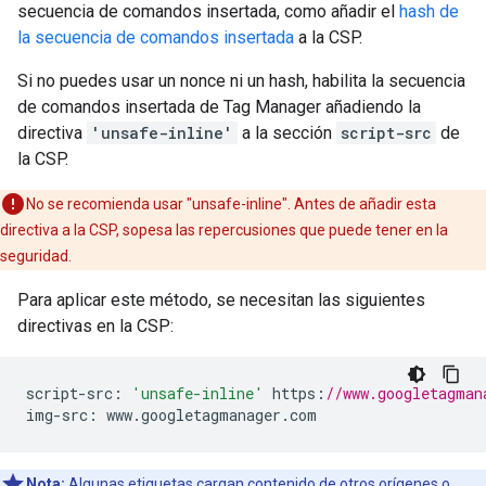
secuencia de comandos insertada, como añadir el
hash de
la secuencia de comandos insertada
a la CSP.
Si no puedes usar un nonce ni un hash, habilita la secuencia
de comandos insertada de Tag Manager añadiendo la
directiva
'unsafe-inline'
a la sección
script-src
de
la CSP.
No se recomienda usar "unsafe-inline". Antes de añadir esta
directiva a la CSP, sopesa las repercusiones que puede tener en la
seguridad.
Para aplicar este método, se necesitan las siguientes
directivas en la CSP:
script
-
src
:
'unsafe-inline'
 https
:
//www.googletagman
img
-
src
:
 www
.
googletagmanager
.
com
Nota:
Algunas etiquetas cargan contenido de otros orígenes o