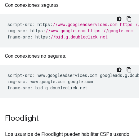
Con conexiones seguras:
script
-
src
:
 https
:
//www.googleadservices.com https:/
img
-
src
:
 https
:
//www.google.com https://google.com
frame
-
src
:
 https
:
//bid.g.doubleclick.net
Con conexiones no seguras:
script
-
src
:
 www
.
googleadservices
.
com googleads
.
g
.
dou
img
-
src
:
 www
.
google
.
com google
.
com
frame
-
src
:
 bid
.
g
.
doubleclick
.
net
Floodlight
Los usuarios de Floodlight pueden habilitar CSPs usando